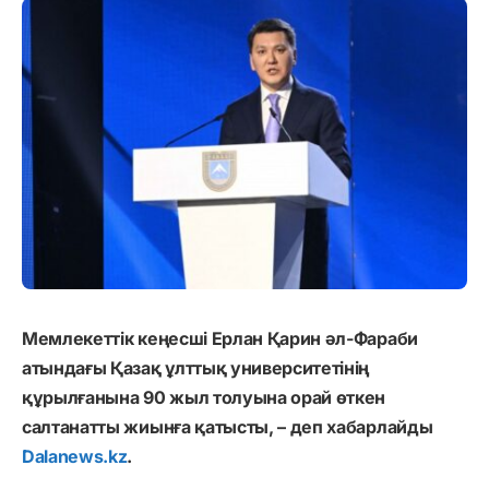
Мемлекеттік кеңесші Ерлан Қарин әл-Фараби
атындағы Қазақ ұлттық университетінің
құрылғанына 90 жыл толуына орай өткен
салтанатты жиынға қатысты, – деп хабарлайды
Dalanews.kz
.