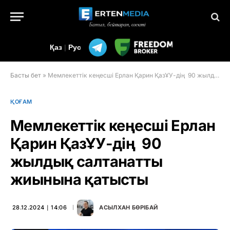
Қаз
|
Рус
Басты бет
»
Мемлекеттік кеңесші Ерлан Қарин ҚазҰУ-дің 90 жылдық салтанатты жиынына қатысты
ҚОҒАМ
Мемлекеттік кеңесші Ерлан
Қарин ҚазҰУ-дің 90
жылдық салтанатты
жиынына қатысты
28.12.2024 ∣ 14:06
АСЫЛХАН БӨРІБАЙ