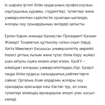
Іс-шараға іргелі білім ордасының профессорлық-
оқытушылық құрамы, студенттері, түлектері және
университетпен серіктестік орнатқан шетелдің
жоғары оқу орындарының өкілдері қатысты.
Ерлан Қарин жиында Қазақстан Президенті Қасым-
Жомарт Тоқаевтың құттықтау хатын оқып берді.
Хатта Мемлекет басшысы университеттің мерейлі
белесі ұлттық ғылым және тұтас білім беру жүйесі
үшін айтулы оқиға екенін атап өткен. ҚазҰУ –
еліміздегі алғашқы университеттердің бірі. Қазіргі
таңда білім ордасы халықаралық рейтингтерге
сәйкес Орталық Азия елдерінің жоғары оқу
орындары арасында көш бастап тұр, ал оның
түлектері еліміздің өркендеуіне елеулі үлес қосып
келеді.