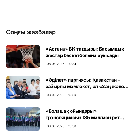
Соңғы жазбалар
«Астана» БК тағдыры: Басымдық
жастар баскетболына ауысады
08.08.2026 ∣ 19:34
«Әділет» партиясы: Қазақстан –
зайырлы мемлекет, ал «Заң және
тәртіп» қағидаты баршаға міндетті
08.08.2026 ∣ 15:36
«Болашақ ойындары»
трансляциясын 185 миллион рет
көрген
08.08.2026 ∣ 15:30