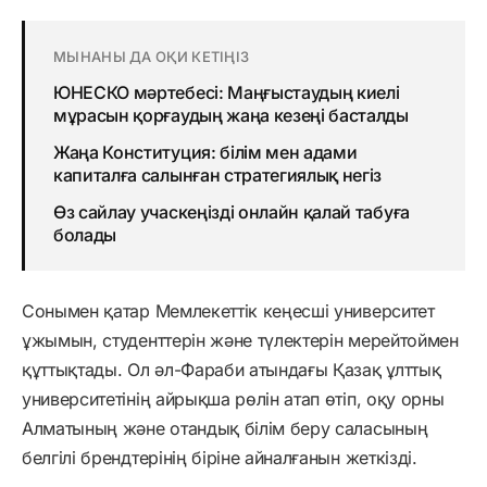
МЫНАНЫ ДА ОҚИ КЕТІҢІЗ
ЮНЕСКО мәртебесі: Маңғыстаудың киелі
мұрасын қорғаудың жаңа кезеңі басталды
Жаңа Конституция: білім мен адами
капиталға салынған стратегиялық негіз
Өз сайлау учаскеңізді онлайн қалай табуға
болады
Сонымен қатар Мемлекеттік кеңесші университет
ұжымын, студенттерін және түлектерін мерейтоймен
құттықтады. Ол әл-Фараби атындағы Қазақ ұлттық
университетінің айрықша рөлін атап өтіп, оқу орны
Алматының және отандық білім беру саласының
белгілі брендтерінің біріне айналғанын жеткізді.