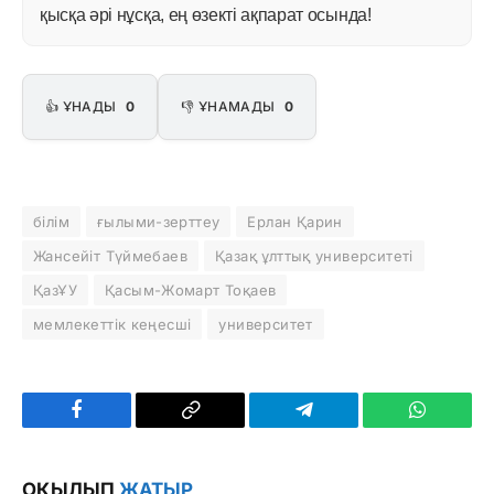
қысқа әрі нұсқа, ең өзекті ақпарат осында!
👍 ҰНАДЫ
0
👎 ҰНАМАДЫ
0
білім
ғылыми-зерттеу
Ерлан Қарин
Жансейіт Түймебаев
Қазақ ұлттық университеті
ҚазҰУ
Қасым-Жомарт Тоқаев
мемлекеттік кеңесші
университет
Facebook
Copy
Telegram
WhatsAp
Link
ОҚЫЛЫП
ЖАТЫР