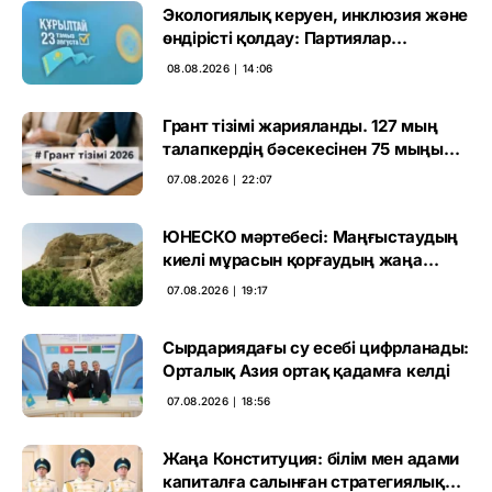
Экологиялық керуен, инклюзия және
өндірісті қолдау: Партиялар
өңірлерде қандай мәселе көтерді
08.08.2026 ∣ 14:06
Грант тізімі жарияланды. 127 мың
талапкердің бәсекесінен 75 мыңы
өтті
07.08.2026 ∣ 22:07
ЮНЕСКО мәртебесі: Маңғыстаудың
киелі мұрасын қорғаудың жаңа
кезеңі басталды
07.08.2026 ∣ 19:17
Сырдариядағы су есебі цифрланады:
Орталық Азия ортақ қадамға келді
07.08.2026 ∣ 18:56
Жаңа Конституция: білім мен адами
капиталға салынған стратегиялық