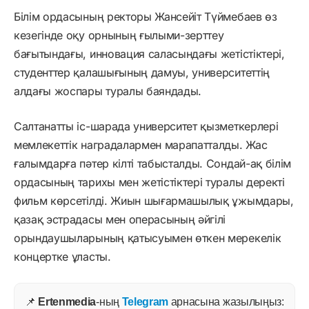
Білім ордасының ректоры Жансейіт Түймебаев өз
кезегінде оқу орнының ғылыми-зерттеу
бағытындағы, инновация саласындағы жетістіктері,
студенттер қалашығының дамуы, университеттің
алдағы жоспары туралы баяндады.
Салтанатты іс-шарада университет қызметкерлері
мемлекеттік наградалармен марапатталды. Жас
ғалымдарға пәтер кілті табысталды. Сондай-ақ білім
ордасының тарихы мен жетістіктері туралы деректі
фильм көрсетілді. Жиын шығармашылық ұжымдары,
қазақ эстрадасы мен операсының әйгілі
орындаушыларының қатысуымен өткен мерекелік
концертке ұласты.
📌
Ertenmedia
-ның
Telegram
арнасына жазылыңыз: