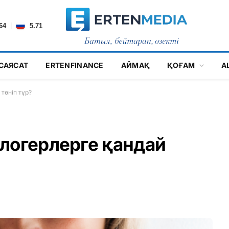
|
64
5.71
САЯСАТ
ERTENFINANCE
АЙМАҚ
ҚОҒАМ
А
төніп тұр?
логерлерге қандай