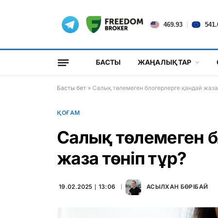
|
469.93
541.
БАСТЫ
ЖАҢАЛЫҚТАР
Басты бет
»
Салық төлемеген блогерлерге қандай жаза 
ҚОҒАМ
Салық төлемеген б
жаза төніп тұр?
19.02.2025 ∣ 13:06
АСЫЛХАН БӨРІБАЙ