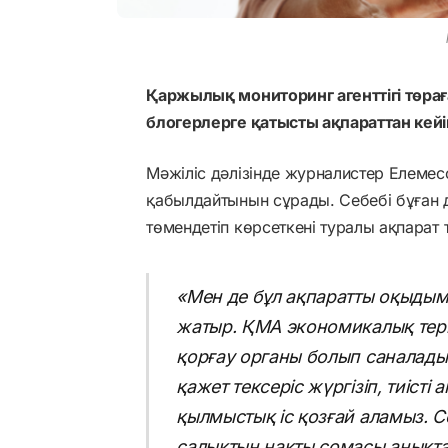
Қаржылық мониторинг агенттігі төр
блогерлерге қатысты ақпараттан кейін 
Мәжіліс дәлізінде журналистер Елеме
қабылдайтынын сұрады. Себебі бұған де
төмендетіп көрсеткені туралы ақпарат т
«Мен де бұл ақпаратты оқыдым
жатыр. ҚМА экономикалық терг
қорғау органы болып саналады. Б
қажет тексеріс жүргізіп, тиіст
қылмыстық іс қозғай аламыз. С
салықтың нақты сомасы анықт