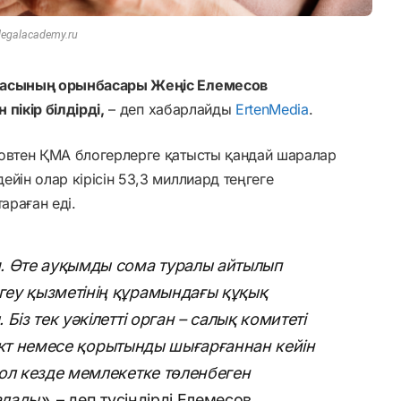
legalacademy.ru
ағасының орынбасары Жеңіс Елемесов
пікір білдірді,
– деп хабарлайды
ErtenMedia
.
совтен ҚМА блогерлерге қатысты қандай шаралар
йін олар кірісін 53,3 миллиард теңгеге
араған еді.
. Өте ауқымды сома туралы айтылып
еу қызметінің құрамындағы құқық
із тек уәкілетті орган – салық комитеті
і акт немесе қорытынды шығарғаннан кейін
ол кезде мемлекетке төленбеген
алады»
, – деп түсіндірді Елемесов.