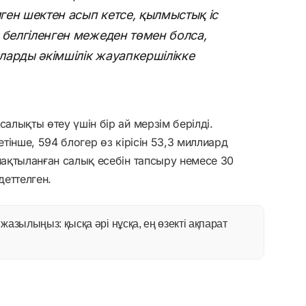
ген шектен асып кетсе, қылмыстық іс
 белгіленген межеден төмен болса,
оларды әкімшілік жауапкершілікке
салықты өтеу үшін бір ай мерзім берілді.
етінше, 594 блогер өз кірісін 53,3 миллиард
нақтыланған салық есебін тапсыру немесе 30
деттелген.
азылыңыз: қысқа әрі нұсқа, ең өзекті ақпарат