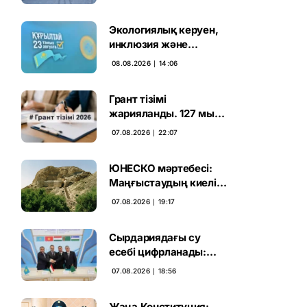
Экологиялық керуен,
инклюзия және
өндірісті қолдау:
08.08.2026 ∣ 14:06
Партиялар өңірлерде
қандай мәселе көтерді
Грант тізімі
жарияланды. 127 мың
талапкердің
07.08.2026 ∣ 22:07
бәсекесінен 75 мыңы
өтті
ЮНЕСКО мәртебесі:
Маңғыстаудың киелі
мұрасын қорғаудың
07.08.2026 ∣ 19:17
жаңа кезеңі басталды
Сырдариядағы су
есебі цифрланады:
Орталық Азия ортақ
07.08.2026 ∣ 18:56
қадамға келді
Жаңа Конституция: