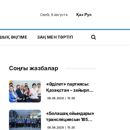
Қаз
|
Рус
Сенбі, 8 августа
ШЫҚ ӘҢГІМЕ
ЗАҢ МЕН ТӘРТІП
Соңғы жазбалар
«Әділет» партиясы:
Қазақстан – зайырлы
мемлекет, ал «Заң
08.08.2026 ∣ 15:36
және тәртіп» қағидаты
баршаға міндетті
«Болашақ ойындары»
трансляциясын 185
миллион рет көрген
08.08.2026 ∣ 15:30