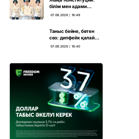
білім мен адами
капиталға салынған
07.08.2026 ∣ 16:49
стратегиялық негіз
Таныс бейне, бөтен
сөз: дипфейк қалай
жұмыс істейді
07.08.2026 ∣ 16:40