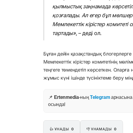
қылмыстық заңнамада көрсетіл
қозғалады. Ал егер бұл мөлшер
Мемлекеттік кірістер комитеті 
тартады»
, – деді ол.
Бұған дейін қазақстандық блогерлерге 
Мемлекеттік кірістер комитетінің мәлім
теңгеге төмендетіп көрсеткен. Оларға 
жұмыс күні ішінде түсініктеме беру мін
📌
Ertenmedia
-ның
Telegram
арнасына ж
осында!
👍 ҰНАДЫ
0
👎 ҰНАМАДЫ
0