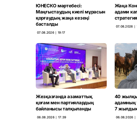
ЮНЕСКО мәртебесі:
Жаңа Конс
Маңғыстаудың киелі мұрасын
адами ка
қорғаудың жаңа кезеңі
стратегия
басталды
07.08.2026 ∣ 
07.08.2026 ∣ 19:17
Жезқазғанда азаматтық
40 жылқы
қоғам мен партиялардың
адамның 
байланысы талқыланды
7 жылдық
06.08.2026 ∣ 17:39
06.08.2026 ∣ 