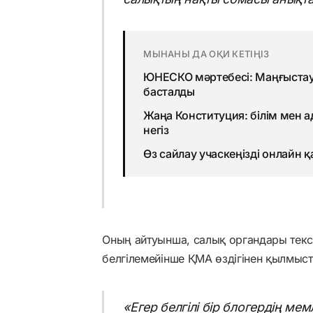
МЫНАНЫ ДА ОҚИ КЕТІҢІЗ
ЮНЕСКО мәртебесі: Маңғыстауд
басталды
Жаңа Конституция: білім мен 
негіз
Өз сайлау учаскеңізді онлайн 
Оның айтуынша, салық органдары тексе
белгілемейінше ҚМА өздігінен қылмыст
«Егер белгілі бір блогердің ме