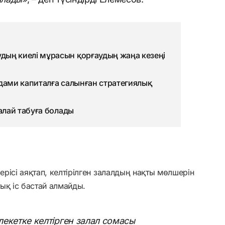
ың киелі мұрасын қорғаудың жаңа кезеңі
адами капиталға салынған стратегиялық
қалай табуға болады
рісі аяқтап, келтірілген залалдың нақты мөлшерін
ық іс бастай алмайды.
млекетке келтірген залал сомасы