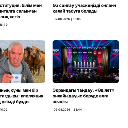
титуция: білім мен
Өз сайлау учаскеңізді онлайн
питалға салынған
қалай табуға болады
лық негіз
07.08.2026 ∣ 16:05
16:49
ның құны мен бір
Экрандағы таңдау: «Әділет»
тағдыры: апелляция
онлайн дауыс беруде алға
 үкімді бұзды
шықты
10:02
05.08.2026 ∣ 23:44