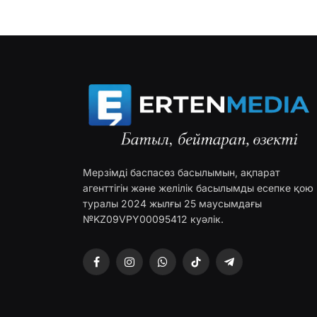
Мерзімді баспасөз басылымын, ақпарат
агенттігін және желілік басылымды есепке қою
туралы 2024 жылғы 25 маусымдағы
№KZ09VPY00095412 куәлік.
Facebook
Instagram
WhatsApp
TikTok
Telegram