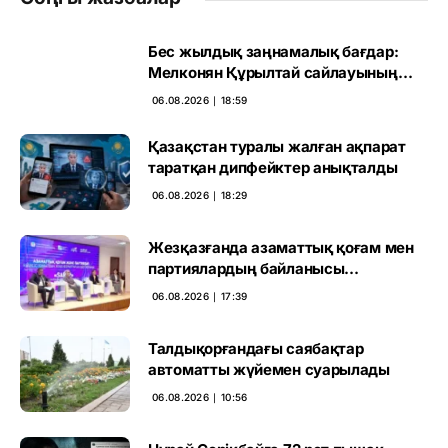
Бес жылдық заңнамалық бағдар:
Мелконян Құрылтай сайлауының
маңызын бағалады
06.08.2026 ∣ 18:59
Қазақстан туралы жалған ақпарат
таратқан дипфейктер анықталды
06.08.2026 ∣ 18:29
Жезқазғанда азаматтық қоғам мен
партиялардың байланысы
талқыланды
06.08.2026 ∣ 17:39
Талдықорғандағы саябақтар
автоматты жүйемен суарылады
06.08.2026 ∣ 10:56