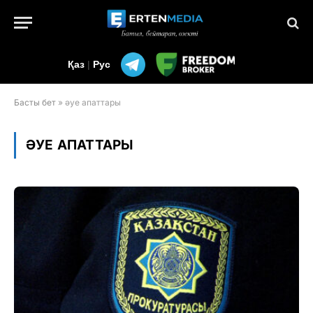
Қаз
|
Рус
Басты бет
»
әуе апаттары
ӘУЕ АПАТТАРЫ