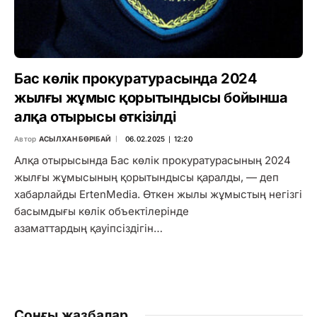
Бас көлік прокуратурасында 2024
жылғы жұмыс қорытындысы бойынша
алқа отырысы өткізілді
Автор
АСЫЛХАН БӨРІБАЙ
06.02.2025 ∣ 12:20
Алқа отырысында Бас көлік прокуратурасының 2024
жылғы жұмысының қорытындысы қаралды, — деп
хабарлайды ErtenMedia. Өткен жылы жұмыстың негізгі
басымдығы көлік объектілерінде
азаматтардың қауіпсіздігін…
Соңғы жазбалар