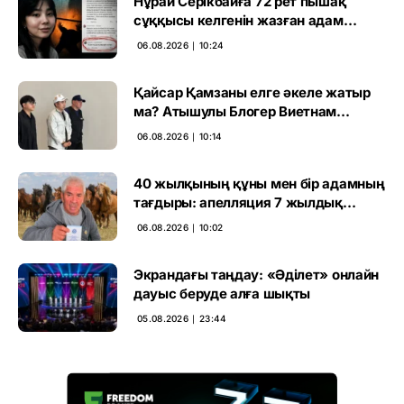
Нұрай Серікбайға 72 рет пышақ
сұққысы келгенін жазған адам
ұсталды
06.08.2026 ∣ 10:24
Қайсар Қамзаны елге әкеле жатыр
ма? Атышулы Блогер Виетнам
әуежайында көзге түсті
06.08.2026 ∣ 10:14
40 жылқының құны мен бір адамның
тағдыры: апелляция 7 жылдық
үкімді бұзды
06.08.2026 ∣ 10:02
Экрандағы таңдау: «Әділет» онлайн
дауыс беруде алға шықты
05.08.2026 ∣ 23:44