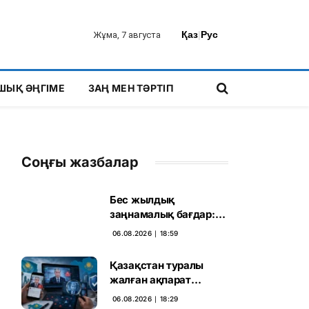
Қаз
|
Рус
Жұма, 7 августа
ШЫҚ ӘҢГІМЕ
ЗАҢ МЕН ТӘРТІП
Соңғы жазбалар
Бес жылдық
заңнамалық бағдар:
Мелконян Құрылтай
06.08.2026 ∣ 18:59
сайлауының маңызын
бағалады
Қазақстан туралы
жалған ақпарат
таратқан дипфейктер
06.08.2026 ∣ 18:29
анықталды