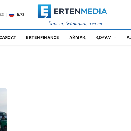
|
52
5.73
САЯСАТ
ERTENFINANCE
АЙМАҚ
ҚОҒАМ
А