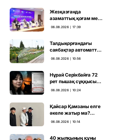
Жезқазғанда
азаматтық қоғам мен
партиялардың
06.08.2026 ∣ 17:39
байланысы
талқыланды
Талдықорғандағы
саябақтар автоматты
жүйемен суарылады
06.08.2026 ∣ 10:56
Нұрай Серікбайға 72
рет пышақ сұққысы
келгенін жазған адам
06.08.2026 ∣ 10:24
ұсталды
Қайсар Қамзаны елге
әкеле жатыр ма?
Атышулы Блогер
06.08.2026 ∣ 10:14
Виетнам әуежайында
көзге түсті
40 жылқының құны