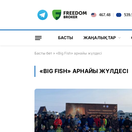
|
467.48
539.
БАСТЫ
ЖАҢАЛЫҚТАР
Басты бет
»
«Big Fish» арнайы жүлдесі
«BIG FISH» АРНАЙЫ ЖҮЛДЕСІ