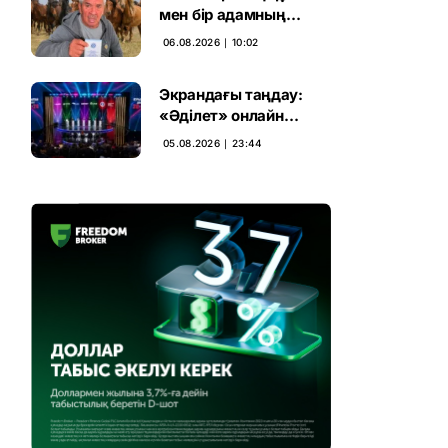
мен бір адамның
тағдыры: апелляция 7
06.08.2026 ∣ 10:02
жылдық үкімді бұзды
Экрандағы таңдау:
«Әділет» онлайн
дауыс беруде алға
05.08.2026 ∣ 23:44
шықты