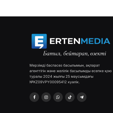
Мерзімді баспасөз басылымын, ақпарат
агенттігін және желілік басылымды есепке қою
туралы 2024 жылғы 25 маусымдағы
№KZ09VPY00095412 куәлік.
Facebook
Instagram
WhatsApp
TikTok
Telegram