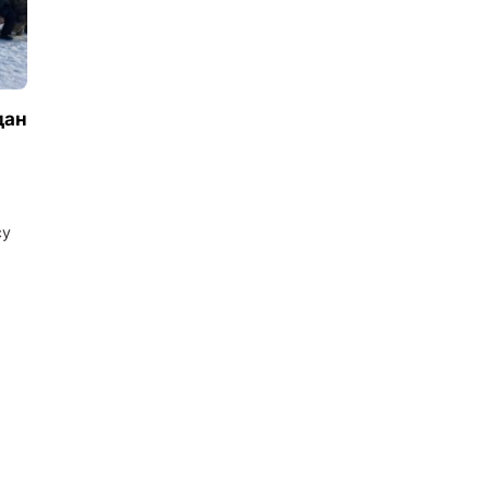
дан
су