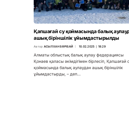
Қапшағай су қоймасында балық аулау
ашық біріншілік ұйымдастырылды
Автор
АСЫЛХАН БӨРІБАЙ
10.02.2025 ∣ 18:29
Алматы облыстық балық аулау федерациясы
Қонаев қаласы әкімдігімен бірлесіп, Қапшағай 
қоймасында балық аулаудан ашық біріншілік
ұйымдастырды, – деп…