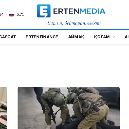
|
64
5.71
САЯСАТ
ERTENFINANCE
АЙМАҚ
ҚОҒАМ
А