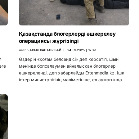
Қазақстанда блогерлерді әшкерелеу
операциясы жүргізілді
Автор
АСЫЛХАН БӨРІБАЙ
24.01.2025 ∣ 17:41
4
Өздерін «қоғам белсендісі» деп көрсетіп, шын
еге
мәнінде бопсалаумен айналысқан блогерлер
әшкереленді, деп хабарлайды Ertenmedia.kz. Ішкі
істер министрлігінің мәліметінше, ел аумағында…