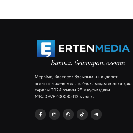
Мерзімді баспасөз басылымын, ақпарат
агенттігін және желілік басылымды есепке қою
туралы 2024 жылғы 25 маусымдағы
№KZ09VPY00095412 куәлік.
Facebook
Instagram
WhatsApp
TikTok
Telegram