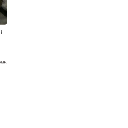
і
ның