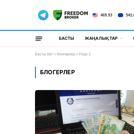
|
469.93
541.
БАСТЫ
ЖАҢАЛЫҚТАР
Басты бет
»
блогерлер
»
Page 2
БЛОГЕРЛЕР