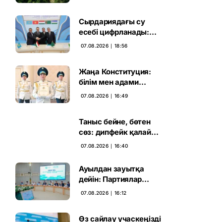
жаңа кезеңі басталды
Сырдариядағы су
есебі цифрланады:
Орталық Азия ортақ
07.08.2026 ∣ 18:56
қадамға келді
Жаңа Конституция:
білім мен адами
капиталға салынған
07.08.2026 ∣ 16:49
стратегиялық негіз
Таныс бейне, бөтен
сөз: дипфейк қалай
жұмыс істейді
07.08.2026 ∣ 16:40
Ауылдан зауытқа
дейін: Партиялар
сайлаушымен бетпе-
07.08.2026 ∣ 16:12
бет кездесті
Өз сайлау учаскеңізді