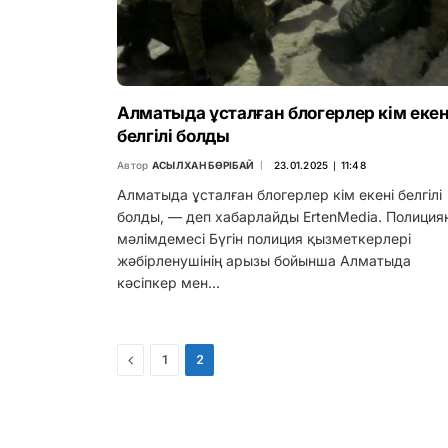
Алматыда ұсталған блогерлер кім екен
белгілі болды
Автор
АСЫЛХАН БӨРІБАЙ
23.01.2025 ∣ 11:48
Алматыда ұсталған блогерлер кім екені белгілі
болды, — деп хабарлайды ErtenMedia. Полиция
мәлімдемесі Бүгін полиция қызметкерлері
жәбірленушінің арызы бойынша Алматыда
кәсіпкер мен…
Previous
1
2