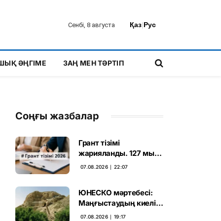
Қаз
|
Рус
Сенбі, 8 августа
ШЫҚ ӘҢГІМЕ
ЗАҢ МЕН ТӘРТІП
Соңғы жазбалар
Грант тізімі
жарияланды. 127 мың
талапкердің
07.08.2026 ∣ 22:07
бәсекесінен 75 мыңы
өтті
ЮНЕСКО мәртебесі:
Маңғыстаудың киелі
мұрасын қорғаудың
07.08.2026 ∣ 19:17