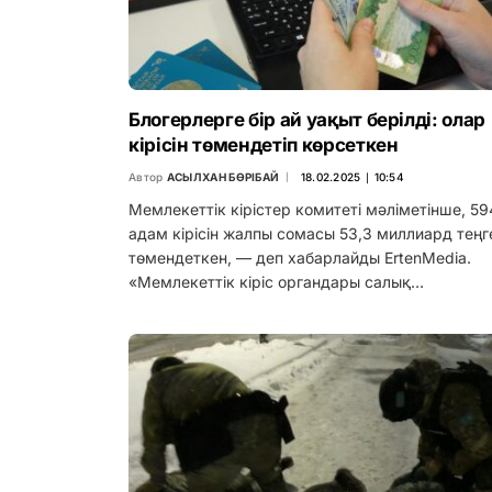
Блогерлерге бір ай уақыт берілді: олар
кірісін төмендетіп көрсеткен
Автор
АСЫЛХАН БӨРІБАЙ
18.02.2025 ∣ 10:54
Мемлекеттік кірістер комитеті мәліметінше, 59
адам кірісін жалпы сомасы 53,3 миллиард теңг
төмендеткен, — деп хабарлайды ErtenMedia.
«Мемлекеттік кіріс органдары салық…