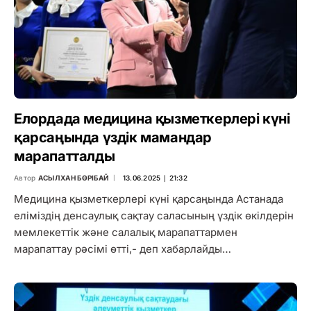
Елордада медицина қызметкерлері күні
қарсаңында үздік мамандар
марапатталды
Автор
АСЫЛХАН БӨРІБАЙ
13.06.2025 ∣ 21:32
Медицина қызметкерлері күні қарсаңында Астанада
еліміздің денсаулық сақтау саласының үздік өкілдерін
мемлекеттік және салалық марапаттармен
марапаттау рәсімі өтті,- деп хабарлайды…