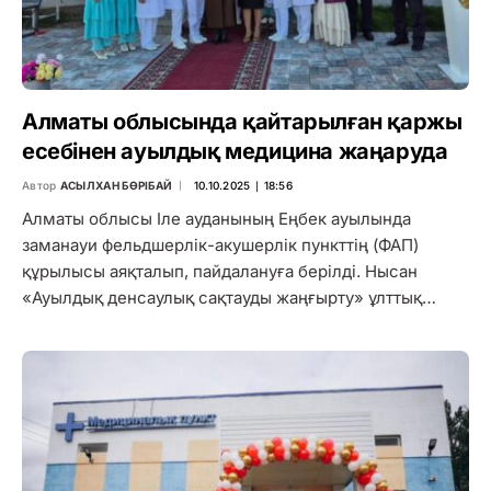
Алматы облысында қайтарылған қаржы
есебінен ауылдық медицина жаңаруда
Автор
АСЫЛХАН БӨРІБАЙ
10.10.2025 ∣ 18:56
Алматы облысы Іле ауданының Еңбек ауылында
заманауи фельдшерлік-акушерлік пункттің (ФАП)
құрылысы аяқталып, пайдалануға берілді. Нысан
«Ауылдық денсаулық сақтауды жаңғырту» ұлттық…