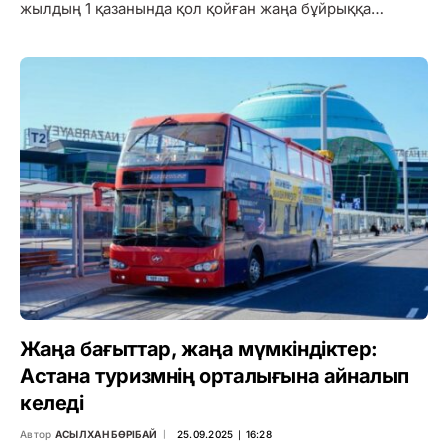
жылдың 1 қазанында қол қойған жаңа бұйрыққа…
Жаңа бағыттар, жаңа мүмкіндіктер:
Астана туризмнің орталығына айналып
келеді
Автор
АСЫЛХАН БӨРІБАЙ
25.09.2025 ∣ 16:28