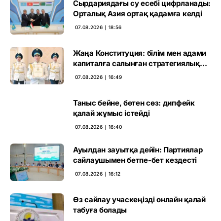
Сырдариядағы су есебі цифрланады:
Орталық Азия ортақ қадамға келді
07.08.2026 ∣ 18:56
Жаңа Конституция: білім мен адами
капиталға салынған стратегиялық
негіз
07.08.2026 ∣ 16:49
Таныс бейне, бөтен сөз: дипфейк
қалай жұмыс істейді
07.08.2026 ∣ 16:40
Ауылдан зауытқа дейін: Партиялар
сайлаушымен бетпе-бет кездесті
07.08.2026 ∣ 16:12
Өз сайлау учаскеңізді онлайн қалай
табуға болады