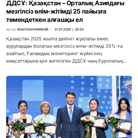
ДДСҰ: Қазақстан – Орталық Азиядағы
мезгілсіз өлім-жітімді 25 пайызға
төмендеткен алғашқы ел
Автор
АСЫЛХАН БӨРІБАЙ
31.07.2025 ∣ 20:30
Қазақстан 2025 жылға дейінгі жұқпалы емес
аурулардан болатын мезгілсіз өлім-жітімді 25%-ға
азайтып, Ғаламдық мониторинг жүйесінің
мақсаттарына қол жеткізген ДДСҰ-ның Еуропалық…