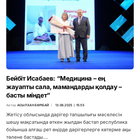
Бейбіт Исабаев: “Медицина – ең
жауапты сала, мамандарды қолдау –
басты міндет”
Автор
АСЫЛХАН БӨРІБАЙ
13.06.2025 ∣ 15:55
Жетісу облысында дәрігер тапшылығы мәселесін
шешу мақсатында өткен жылдан бастап республика
бойынша алғаш рет өңірде дәрігерлерге көтерме ақы
төлене бастады.…