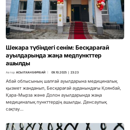
Шекара түбіндегі сенім: Бесқарағай
ауылдарында жаңа медпункттер
ашылды
Автор
АСЫЛХАН БӨРІБАЙ
09.10.2025 ∣ 23:23
Абай облысының шалғай ауылдарына медициналық
қызмет жанданып, Бесқарағай ауданындағы Қоянбай,
Қара-Мырза және Долон ауылдарында жаңа
медициналық пункттердің ашылды. Денсаулық
сақтау…