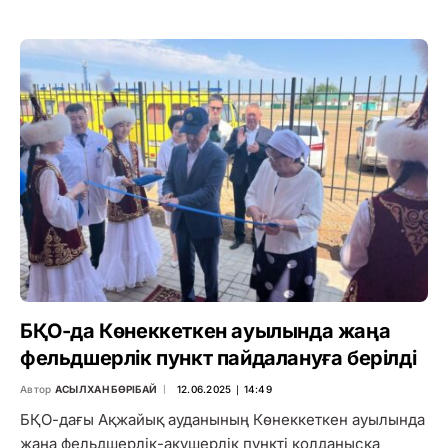
БҚО-да Көнеккеткен ауылында жаңа
фельдшерлік пункт пайдалануға берілді
Автор
АСЫЛХАН БӨРІБАЙ
12.06.2025 ∣ 14:49
БҚО-дағы Ақжайық ауданының Көнеккеткен ауылында
жаңа фельдшерлік-акушерлік пункті қолданысқа