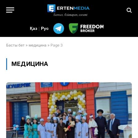
Қаз
|
Рус
Басты бет
»
медицина
»
Page 3
МЕДИЦИНА