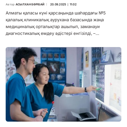
Автор
АСЫЛХАН БӨРІБАЙ
20.09.2025 ∣ 11:02
Алматы қаласы күні қарсаңында шаһардағы №5
қалалық клиникалық аурухана базасында жаңа
медициналық орталықтар ашылып, заманауи
диагностикалық емдеу әдістері енгізілді, –…