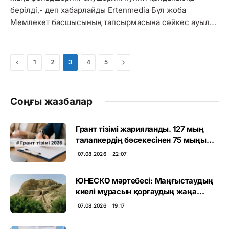
берілді,- деп хабарлайды Ertenmedia Бұл жоба
Мемлекет басшысының тапсырмасына сәйкес ауыл…
Previous
Next
1
2
3
4
5
Соңғы жазбалар
Грант тізімі жарияланды. 127 мың
талапкердің бәсекесінен 75 мыңы
өтті
07.08.2026 ∣ 22:07
ЮНЕСКО мәртебесі: Маңғыстаудың
киелі мұрасын қорғаудың жаңа
кезеңі басталды
07.08.2026 ∣ 19:17