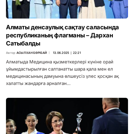
Алматы денсаулық сақтау саласында
республиканың флагманы – Дархан
Сатыбалды
Автор
АСЫЛХАН БӨРІБАЙ
13.06.2025 ∣ 22:21
Алматыда Медицина қызметкерлері күніне орай
ұйымдастырылған салтанатты шара қала мен ел
медицинасының дамуына өлшеусіз үлес қосқан ақ
халатты жандарға арналған…