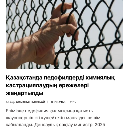
Қазақстанда педофилдерді химиялық
кастрациялаудың ережелері
жаңартылды
Автор
АСЫЛХАН БӨРІБАЙ
08.10.2025 ∣ 11:12
Елімізде педофилия қылмысына қатысты
жауапкершілікті күшейтетін маңызды шешім
қабылданды. Денсаулық сақтау министрі 2025