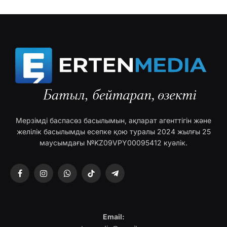
Мерзімді баспасөз басылымын, ақпарат агенттігін және
желілік басылымды есепке қою туралы 2024 жылғы 25
маусымдағы №KZ09VPY00095412 куәлік.
Facebook
Instagram
WhatsApp
TikTok
Telegram
Email: