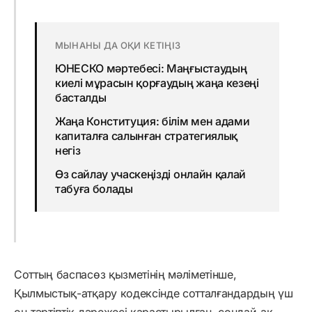
МЫНАНЫ ДА ОҚИ КЕТІҢІЗ
ЮНЕСКО мәртебесі: Маңғыстаудың
киелі мұрасын қорғаудың жаңа кезеңі
басталды
Жаңа Конституция: білім мен адами
капиталға салынған стратегиялық
негіз
Өз сайлау учаскеңізді онлайн қалай
табуға болады
Соттың баспасөз қызметінің мәліметінше,
Қылмыстық-атқару кодексінде сотталғандардың үш
оң тәртіптік дәрежесі қарастырылған, сондай-ақ