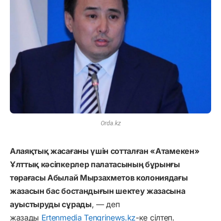
Orda.kz
Алаяқтық жасағаны үшін сотталған «Атамекен»
Ұлттық кәсіпкерлер палатасының бұрынғы
төрағасы Абылай Мырзахметов колониядағы
жазасын бас бостандығын шектеу жазасына
ауыстыруды сұрады
, — деп
жазады
Ertenmedia
Tengrinews.kz
-ке сілтеп.