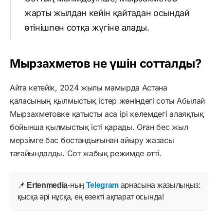
жарты жылдан кейін қайтадан осындай
өтінішпен сотқа жүгіне алады.
Мырзахметов не үшін сотталды?
Айта кетейік, 2024 жылы мамырда Астана
қаласының қылмыстық істер жөніндегі соты Абылай
Мырзахметовке қатысты аса ірі көлемдегі алаяқтық
бойынша қылмыстық істі қарады. Оған бес жыл
мерзімге бас бостандығынан айыру жазасы
тағайындалды. Сот жабық режимде өтті.
📌
Ertenmedia
-ның
Telegram
арнасына жазылыңыз:
қысқа әрі нұсқа, ең өзекті ақпарат осында!