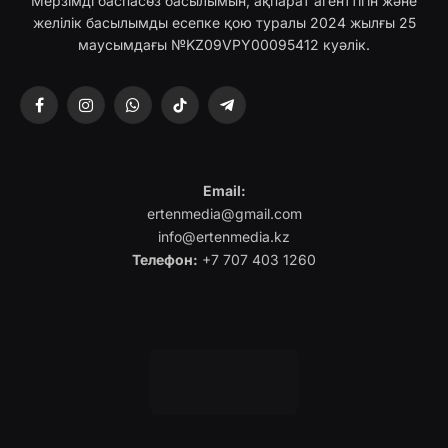
Мерзімді баспасөз басылымын, ақпарат агенттігін және
желілік басылымды есепке қою туралы 2024 жылғы 25
маусымдағы №KZ09VPY00095412 куәлік.
Facebook
Instagram
WhatsApp
TikTok
Telegram
Email:
ertenmedia@gmail.com
info@ertenmedia.kz
Телефон:
+7 707 403 1260