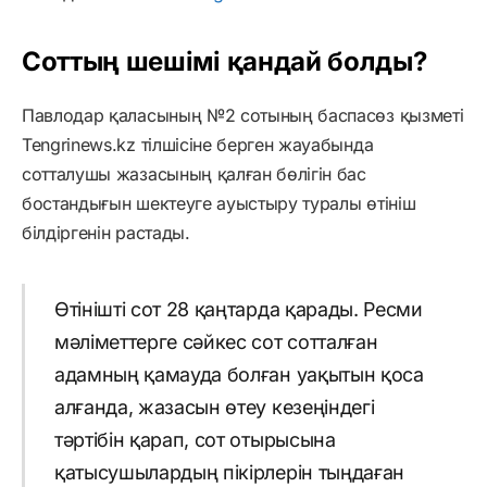
Соттың шешімі қандай болды?
Павлодар қаласының №2 сотының баспасөз қызметі
Tengrinews.kz тілшісіне берген жауабында
сотталушы жазасының қалған бөлігін бас
бостандығын шектеуге ауыстыру туралы өтініш
білдіргенін растады.
Өтінішті сот 28 қаңтарда қарады. Ресми
мәліметтерге сәйкес сот сотталған
адамның қамауда болған уақытын қоса
алғанда, жазасын өтеу кезеңіндегі
тәртібін қарап, сот отырысына
қатысушылардың пікірлерін тыңдаған