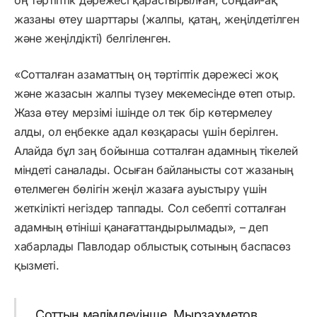
жазаны өтеу шарттары (жалпы, қатаң, жеңілдетілген
және жеңілдікті) белгіленген.
«Сотталған азаматтың оң тәртіптік дәрежесі жоқ
және жазасын жалпы түзеу мекемесінде өтеп отыр.
Жаза өтеу мерзімі ішінде ол тек бір көтермелеу
алды, ол еңбекке адал көзқарасы үшін берілген.
Алайда бұл заң бойынша сотталған адамның тікелей
міндеті саналады. Осыған байланысты сот жазаның
өтелмеген бөлігін жеңіл жазаға ауыстыру үшін
жеткілікті негіздер таппады. Сол себепті сотталған
адамның өтініші қанағаттандырылмады», – деп
хабарлады Павлодар облыстық сотының баспасөз
қызметі.
Соттың мәлімдеуінше, Мырзахметов