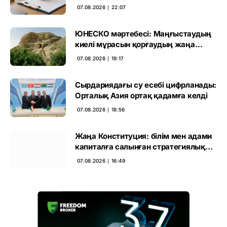
өтті
07.08.2026 ∣ 22:07
ЮНЕСКО мәртебесі: Маңғыстаудың
киелі мұрасын қорғаудың жаңа
кезеңі басталды
07.08.2026 ∣ 19:17
Сырдариядағы су есебі цифрланады:
Орталық Азия ортақ қадамға келді
07.08.2026 ∣ 18:56
Жаңа Конституция: білім мен адами
капиталға салынған стратегиялық
негіз
07.08.2026 ∣ 16:49