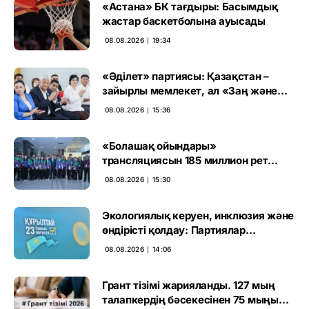
«Астана» БК тағдыры: Басымдық
жастар баскетболына ауысады
08.08.2026 ∣ 19:34
«Әділет» партиясы: Қазақстан –
зайырлы мемлекет, ал «Заң және
тәртіп» қағидаты баршаға міндетті
08.08.2026 ∣ 15:36
«Болашақ ойындары»
трансляциясын 185 миллион рет
көрген
08.08.2026 ∣ 15:30
Экологиялық керуен, инклюзия және
өндірісті қолдау: Партиялар
өңірлерде қандай мәселе көтерді
08.08.2026 ∣ 14:06
Грант тізімі жарияланды. 127 мың
талапкердің бәсекесінен 75 мыңы