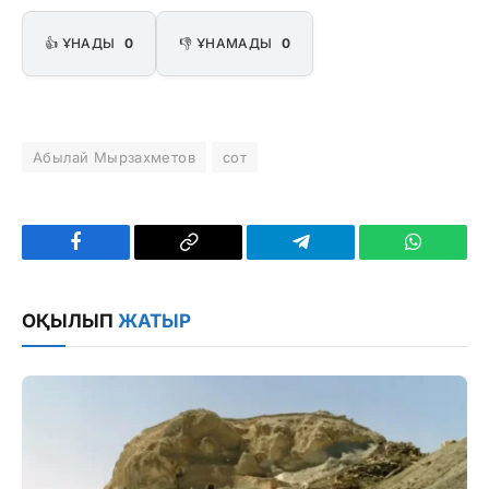
👍 ҰНАДЫ
0
👎 ҰНАМАДЫ
0
Абылай Мырзахметов
сот
Facebook
Copy
Telegram
WhatsAp
Link
ОҚЫЛЫП
ЖАТЫР