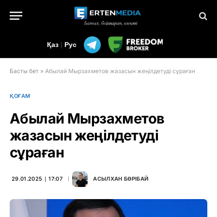
Қаз
|
Рус
Басты бет
»
Абылай Мырзахметов жазасын жеңілдетуді сұраған
ҚОҒАМ
Абылай Мырзахметов
жазасын жеңілдетуді
сұраған
29.01.2025 ∣ 17:07
АСЫЛХАН БӨРІБАЙ