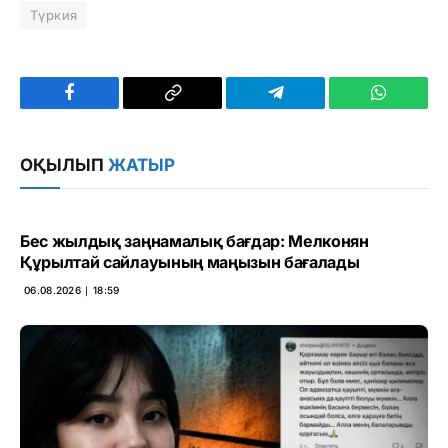
Түркия
Facebook
Copy
Telegram
WhatsAp
Link
ОҚЫЛЫП
ЖАТЫР
Бес жылдық заңнамалық бағдар: Мелконян
Құрылтай сайлауының маңызын бағалады
06.08.2026 ∣ 18:59