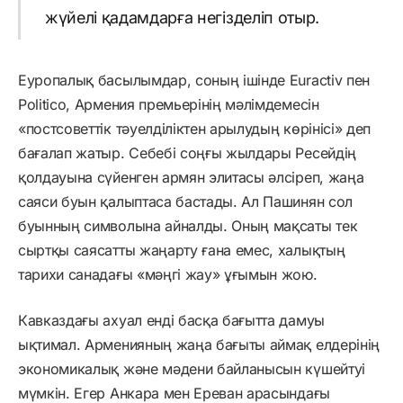
жүйелі қадамдарға негізделіп отыр.
Еуропалық басылымдар, соның ішінде Euractiv пен
Politico, Армения премьерінің мәлімдемесін
«постсоветтік тәуелділіктен арылудың көрінісі» деп
бағалап жатыр. Себебі соңғы жылдары Ресейдің
қолдауына сүйенген армян элитасы әлсіреп, жаңа
саяси буын қалыптаса бастады. Ал Пашинян сол
буынның символына айналды. Оның мақсаты тек
сыртқы саясатты жаңарту ғана емес, халықтың
тарихи санадағы «мәңгі жау» ұғымын жою.
Кавказдағы ахуал енді басқа бағытта дамуы
ықтимал. Арменияның жаңа бағыты аймақ елдерінің
экономикалық және мәдени байланысын күшейтуі
мүмкін. Егер Анкара мен Ереван арасындағы