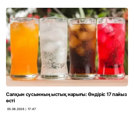
Салқын сусынның ыстық нарығы: Өндіріс 17 пайыз
өсті
05.08.2026 ∣ 17:47