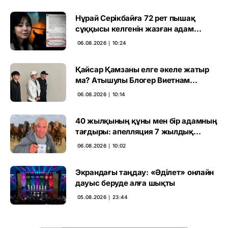
Нұрай Серікбайға 72 рет пышақ
сұққысы келгенін жазған адам
ұсталды
06.08.2026 ∣ 10:24
Қайсар Қамзаны елге әкеле жатыр
ма? Атышулы Блогер Виетнам
әуежайында көзге түсті
06.08.2026 ∣ 10:14
40 жылқының құны мен бір адамның
тағдыры: апелляция 7 жылдық
үкімді бұзды
06.08.2026 ∣ 10:02
Экрандағы таңдау: «Әділет» онлайн
дауыс беруде алға шықты
05.08.2026 ∣ 23:44