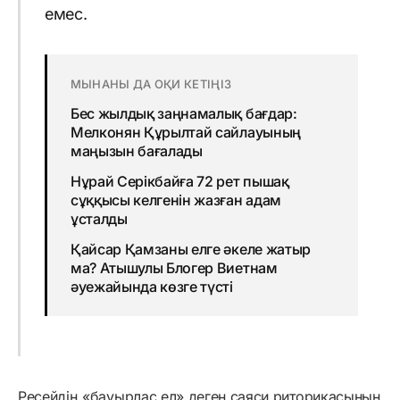
емес.
МЫНАНЫ ДА ОҚИ КЕТІҢІЗ
Бес жылдық заңнамалық бағдар:
Мелконян Құрылтай сайлауының
маңызын бағалады
Нұрай Серікбайға 72 рет пышақ
сұққысы келгенін жазған адам
ұсталды
Қайсар Қамзаны елге әкеле жатыр
ма? Атышулы Блогер Виетнам
әуежайында көзге түсті
Ресейдің «бауырлас ел» деген саяси риторикасының