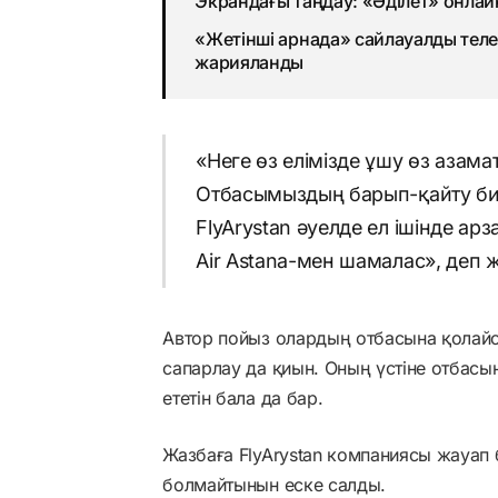
Экрандағы таңдау: «Әділет» онлай
«Жетінші арнада» сайлауалды теле
жарияланды
«Неге өз елімізде ұшу өз аза
Отбасымыздың барып-қайту бил
FlyArystan әуелде ел ішінде а
Air Astana-мен шамалас», деп 
Автор пойыз олардың отбасына қолайсы
сапарлау да қиын. Оның үстіне отбасын
ететін бала да бар.
Жазбаға FlyArystan компаниясы жауап 
болмайтынын еске салды.