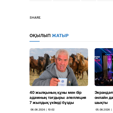
SHARE.
ОҚЫЛЫП
ЖАТЫР
40 жылқының құны мен бір
Экрандағ
адамның тағдыры: апелляция
онлайн д
7 жылдық үкімді бұзды
шықты
06.08.2026 ∣ 10:02
05.08.2026 ∣