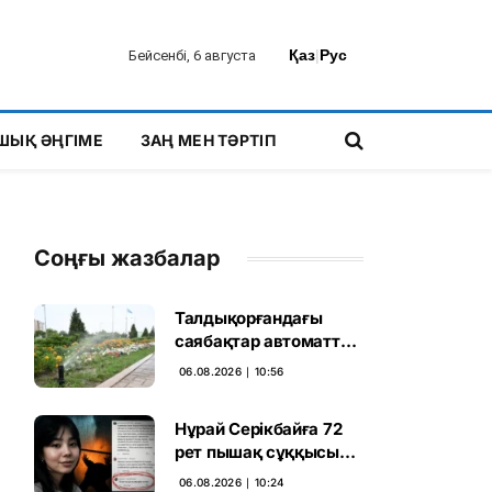
Қаз
|
Рус
Бейсенбі, 6 августа
ШЫҚ ӘҢГІМЕ
ЗАҢ МЕН ТӘРТІП
Соңғы жазбалар
Талдықорғандағы
саябақтар автоматты
жүйемен суарылады
06.08.2026 ∣ 10:56
Нұрай Серікбайға 72
рет пышақ сұққысы
келгенін жазған адам
06.08.2026 ∣ 10:24