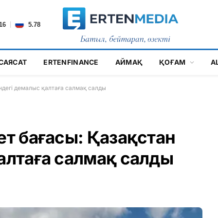
|
16
5.78
САЯСАТ
ERTENFINANCE
АЙМАҚ
ҚОҒАМ
А
індегі демалыс қалтаға салмақ салды
ет бағасы: Қазақстан
қалтаға салмақ салды