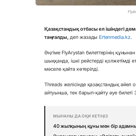
FlyA
Қазақстандық отбасы ел ішіндегі дем
таңғалды,
деп жазады
Ertenmedia.kz
.
Әңгіме FlyArystan билеттерінің құнын
шыққанда, ішкі рейстерді қолжетімді е
мәселе қайта көтерілді.
Threads желісінде қазақстандық әйел о
айтуынша, тек барып-қайту әуе билеті
МЫНАНЫ ДА ОҚИ КЕТІҢІЗ
40 жылқының құны мен бір адамны