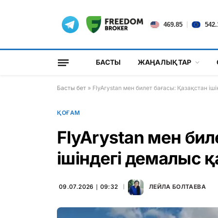
|
469.85
542.
БАСТЫ
ЖАҢАЛЫҚТАР
Басты бет
»
FlyArystan мен билет бағасы: Қазақстан іш
ҚОҒАМ
FlyArystan мен бил
ішіндегі демалыс 
09.07.2026 ∣ 09:32
ЛЕЙЛА БОЛТАЕВА