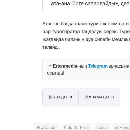
ата-ана бірге сапарлайды», деп
Аталған бағдарлама туристік өнім сат
бар туроператор таңдалуы керек. Тур
жағдайда баланың әуе билетін мемлекет
төлейді.
📌
Ertenmedia
-ның
Telegram
арнасына ж
осында!
👍 ҰНАДЫ
0
👎 ҰНАМАДЫ
0
FlyArystan
Kids Go Free
билет
демалы