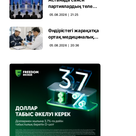
партиялардың теле
дебаты басталды
05.08.2026 ∣ 21:25
Өндірістегі жарақатқа
ортақ медициналық
талап енгізілмек
05.08.2026 ∣ 20:36