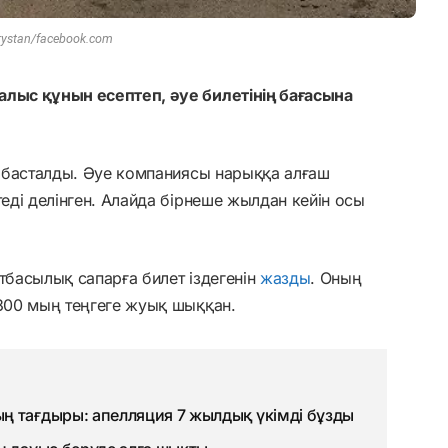
rystan/facebook.com
алыс құнын есептеп, әуе билетінің бағасына
ан басталды. Әуе компаниясы нарыққа алғаш
теді делінген. Алайда бірнеше жылдан кейін осы
тбасылық сапарға билет іздегенін
жазды
. Оның
 300 мың теңгеге жуық шыққан.
ң тағдыры: апелляция 7 жылдық үкімді бұзды