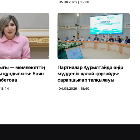
05.08.2026 ∣ 22:50
ығы — мемлекеттің
Партиялар Құрылтайда өңір
ы құндылығы: Баян
мүддесін қалай қорғайды:
бетова
сарапшылар талқылауы
 18:44
04.08.2026 ∣ 18:40