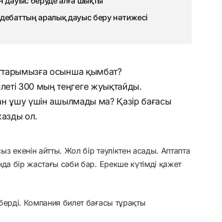
н дауыс беруде алға шықты
дебаттың аралық дауыс беру нәтижесі
маттарымызға осынша қымбат?
еті 300 мың теңгеге жуықтайды.
рзан ұшу үшін ашылмады ма? Қазір бағасы
жазды ол.
з екенін айтты. Жол бір тәуліктен асады. Аптапта
да бір жастағы сәби бар. Ерекше күтімді қажет
берді. Компания билет бағасы тұрақты