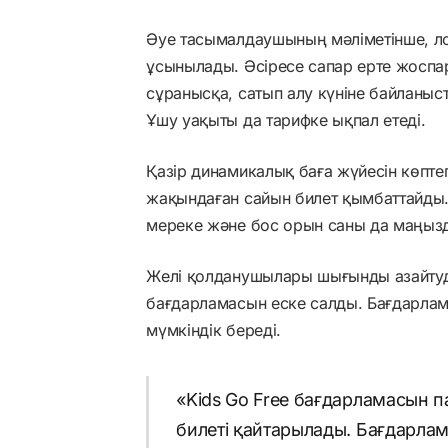
Әуе тасымалдаушының мәліметінше, лоу
ұсынылады. Әсіресе сапар ерте жоспар
сұранысқа, сатып алу күніне байланыст
Ұшу уақыты да тарифке ықпал етеді.
Қазір динамикалық баға жүйесін көпте
жақындаған сайын билет қымбаттайды. 
мереке және бос орын саны да маңыз
Желі қолданушылары шығынды азайтуд
бағдарламасын еске салды. Бағдарлама
мүмкіндік береді.
«Kids Go Free бағдарламасын п
билеті қайтарылады. Бағдарлам