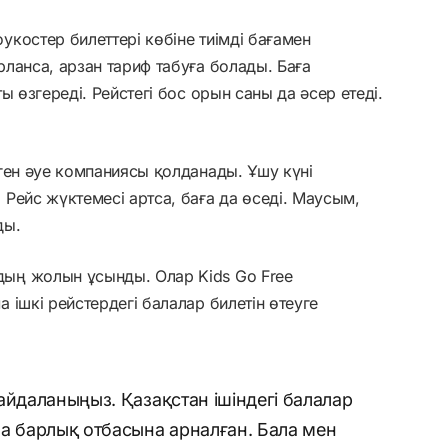
костер билеттері көбіне тиімді бағамен
ланса, арзан тариф табуға болады. Баға
ы өзгереді. Рейстегі бос орын саны да әсер етеді.
ген әуе компаниясы қолданады. Ұшу күні
Рейс жүктемесі артса, баға да өседі. Маусым,
ды.
ың жолын ұсынды. Олар Kids Go Free
 ішкі рейстердегі балалар билетін өтеуге
айдаланыңыз. Қазақстан ішіндегі балалар
а барлық отбасына арналған. Бала мен