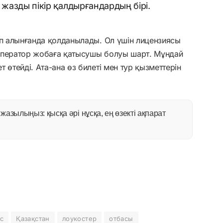
 жазды пікір қалдырғандардың бірі.
ып алынғанда қолданылады. Ол үшін лицензиясы
оператор жобаға қатысушы болуы шарт. Мұндай
 өтейді. Ата-ана өз билеті мен тур қызметтерін
азылыңыз: қысқа әрі нұсқа, ең өзекті ақпарат
с
Қазақстан
лоукостер
отбасы