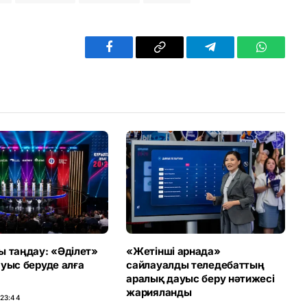
Facebook
Copy
Telegram
WhatsAp
Link
ы таңдау: «Әділет»
«Жетінші арнада»
ауыс беруде алға
сайлауалды теледебаттың
аралық дауыс беру нәтижесі
жарияланды
 23:44