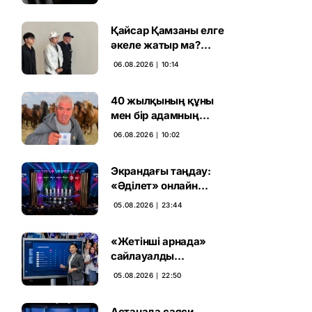
ұсталды
Қайсар Қамзаны елге
әкеле жатыр ма?
Атышулы Блогер
06.08.2026 ∣ 10:14
Виетнам әуежайында
көзге түсті
40 жылқының құны
мен бір адамның
тағдыры: апелляция 7
06.08.2026 ∣ 10:02
жылдық үкімді бұзды
Экрандағы таңдау:
«Әділет» онлайн
дауыс беруде алға
05.08.2026 ∣ 23:44
шықты
«Жетінші арнада»
сайлауалды
теледебаттың аралық
05.08.2026 ∣ 22:50
дауыс беру нәтижесі
жарияланды
Астанада саяси