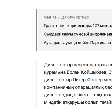
МЫНАНЫ ДА ОҚИ КЕТІҢІЗ
Грант тізімі жарияланды. 127 мың 
Сырдариядағы су есебі цифрланады
Ауылдан зауытқа дейін: Партиялар
Директорлар кеңесінің төраға
құрамына Ерлан Қойшыбаев, Се
директорлар Питер
Фостер
мен
компанияның операциялық басқ
директордың өкілеттігі тоқтат
міндетін атқарушы болып таға