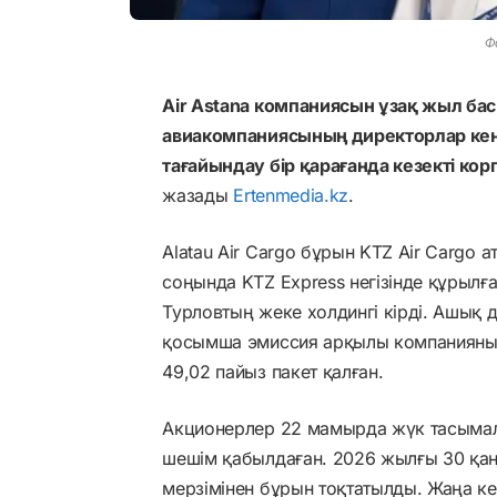
Ф
Air Astana компаниясын ұзақ жыл басқ
авиакомпаниясының директорлар кеңес
тағайындау бір қарағанда кезекті кор
жазады
Ertenmedia.kz
.
Alatau Air Cargo бұрын KTZ Air Cargo 
соңында KTZ Express негізінде құрылғ
Турловтың жеке холдингі кірді. Ашық де
қосымша эмиссия арқылы компанияның 
49,02 пайыз пакет қалған.
Акционерлер 22 мамырда жүк тасымал
шешім қабылдаған. 2026 жылғы 30 қаңт
мерзімінен бұрын тоқтатылды. Жаңа кеңе