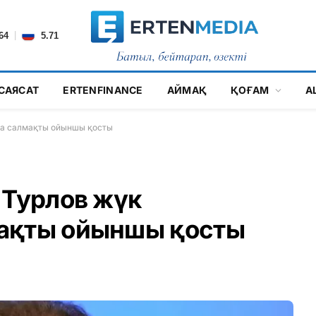
|
64
5.71
САЯСАТ
ERTENFINANCE
АЙМАҚ
ҚОҒАМ
А
на салмақты ойыншы қосты
 Турлов жүк
ақты ойыншы қосты