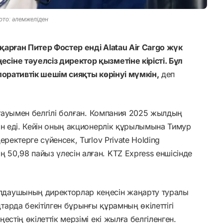
ото: әлемжеліден
арған Питер Фостер енді Alatau Air Cargo жүк
іне тәуелсіз директор қызметіне кірісті. Бұл
поративтік шешім сияқты көрінуі мүмкін,
деп
атауымен белгілі болған. Компания 2025 жылдың
ан еді. Кейін оның акционерлік құрылымына Тимур
ректерге сүйенсек, Turlov Private Holding
50,98 пайыз үлесін алған. KTZ Express еншісінде
даушының директорлар кеңесін жаңарту туралы
арда бекітілген бұрынғы құрамның өкілеттігі
стің өкілеттік мерзімі екі жылға белгіленген.