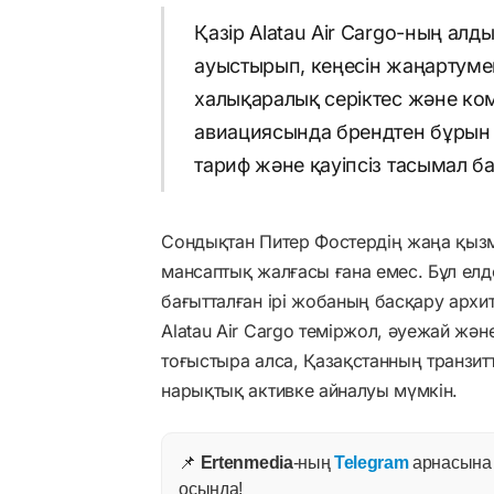
Қазір Alatau Air Cargo-ның алд
ауыстырып, кеңесін жаңартумен
халықаралық серіктес және ко
авиациясында брендтен бұрын с
тариф және қауіпсіз тасымал б
Сондықтан Питер Фостердің жаңа қызм
мансаптық жалғасы ғана емес. Бұл елд
бағытталған ірі жобаның басқару архи
Alatau Air Cargo теміржол, әуежай жә
тоғыстыра алса, Қазақстанның транзит
нарықтық активке айналуы мүмкін.
📌
Ertenmedia
-ның
Telegram
арнасына ж
осында!