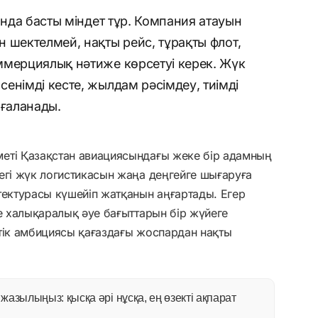
ында басты міндет тұр. Компания атауын
 шектелмей, нақты рейс, тұрақты флот,
ммерциялық нәтиже көрсетуі керек. Жүк
енімді кесте, жылдам рәсімдеу, тиімді
ағаланады.
еті Қазақстан авиациясындағы жеке бір адамның
егі жүк логистикасын жаңа деңгейге шығаруға
тектурасы күшейіп жатқанын аңғартады. Егер
не халықаралық әуе бағыттарын бір жүйеге
тік амбициясы қағаздағы жоспардан нақты
азылыңыз: қысқа әрі нұсқа, ең өзекті ақпарат