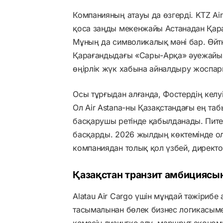
Компанияның атауы да өзгерді. KTZ Air 
қоса заңды мекенжайы Астанадан Қар
Мұның да символикалық мәні бар. Өйт
Қарағандыдағы «Сары-Арқа» әуежайының
өңірлік жүк хабына айналдыру жоспар
Осы тұрғыдан алғанда, Фостердің келуі
Ол Air Astana-ны Қазақстандағы ең та
басқарушы ретінде қабылданады. Пите
басқарды. 2026 жылдың көктемінде ол
компаниядан толық қол үзбей, директор
Қазақстан транзит амбициясы
Alatau Air Cargo үшін мұндай тәжіриб
тасымалынан бөлек бизнес логикасыме
кемесін лизингке алу, маршрут эконом