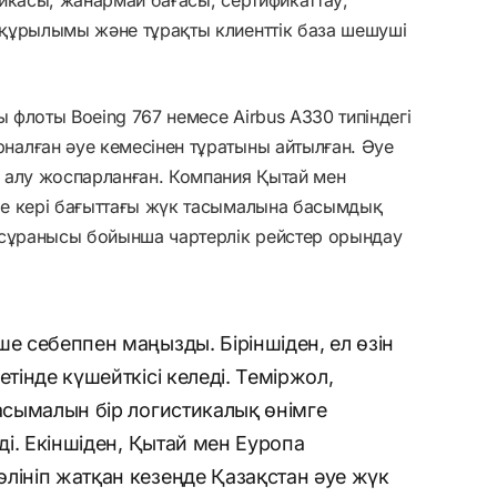
құрылымы және тұрақты клиенттік база шешуші
ы флоты Boeing 767 немесе Airbus A330 типіндегі
алған әуе кемесінен тұратыны айтылған. Әуе
 алу жоспарланған. Компания Қытай мен
е кері бағыттағы жүк тасымалына басымдық
 сұранысы бойынша чартерлік рейстер орындау
ше себеппен маңызды. Біріншіден, ел өзін
етінде күшейткісі келеді. Теміржол,
тасымалын бір логистикалық өнімге
еді. Екіншіден, Қытай мен Еуропа
лініп жатқан кезеңде Қазақстан әуе жүк