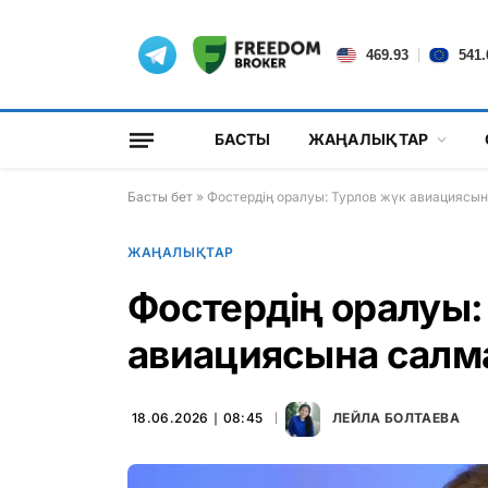
|
469.93
541.
БАСТЫ
ЖАҢАЛЫҚТАР
Басты бет
»
Фостердің оралуы: Турлов жүк авиациясы
ЖАҢАЛЫҚТАР
Фостердің оралуы:
авиациясына салм
18.06.2026 ∣ 08:45
ЛЕЙЛА БОЛТАЕВА