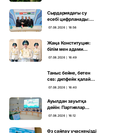
жаңа кезеңі басталды
Сырдариядағы су
есебі цифрланады:
Орталық Азия ортақ
07.08.2026 ∣ 18:56
қадамға келді
Жаңа Конституция:
білім мен адами
капиталға салынған
07.08.2026 ∣ 16:49
стратегиялық негіз
Таныс бейне, бөтен
сөз: дипфейк қалай
жұмыс істейді
07.08.2026 ∣ 16:40
Ауылдан зауытқа
дейін: Партиялар
сайлаушымен бетпе-
07.08.2026 ∣ 16:12
бет кездесті
Өз сайлау учаскеңізді