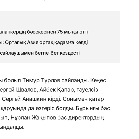
талапкердің бәсекесінен 75 мыңы өтті
: Орталық Азия ортақ қадамға келді
 сайлаушымен бетпе-бет кездесті
сы болып Тимур Турлов сайланды. Кеңес
ргей Швалов, Айбек Қапар, тәуелсіз
 Сергей Анашкин кірді. Сонымен қатар
аруында да өзгеріс болды. Бұрынғы бас
ылып, Нұрлан Жақыпов бас директордың
йындалды.