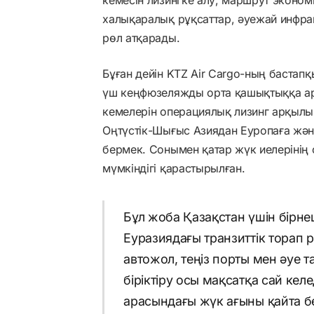
халықаралық рұқсаттар, әуежай инфра
рөл атқарады.
Бұған дейін KTZ Air Cargo-ның бастапқ
үш кеңфюзеляжды орта қашықтыққа арн
кемелерін операциялық лизинг арқылы
Оңтүстік-Шығыс Азиядан Еуропаға жән
бермек. Сонымен қатар жүк иелерінің
мүмкіндігі қарастырылған.
Бұл жоба Қазақстан үшін бірне
Еуразиядағы транзиттік торап р
автожол, теңіз порты мен әуе 
біріктіру осы мақсатқа сай кел
арасындағы жүк ағыны қайта бө