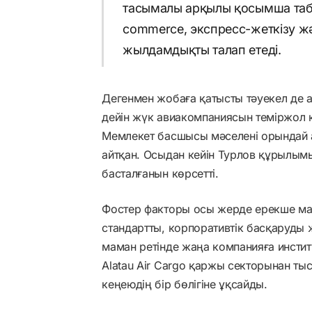
тасымалы арқылы қосымша табы
commerce, экспресс-жеткізу ж
жылдамдықты талап етеді.
Дегенмен жобаға қатысты тәуекел де 
дейін жүк авиакомпаниясын теміржол құ
Мемлекет басшысы мәселені орындай 
айтқан. Осыдан кейін Турлов құрылым
басталғанын көрсетті.
Фостер факторы осы жерде ерекше ма
стандартты, корпоративтік басқаруды 
маман ретінде жаңа компанияға инсти
Alatau Air Cargo қаржы секторынан ты
кеңеюдің бір бөлігіне ұқсайды.