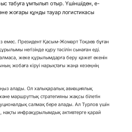
с табуға ұмтылып отыр. Үшіншіден, e-
әне жоғары құнды тауар логистикасы
аз емес. Президент Қасым-Жомарт Тоқаев бұған
рылымы негізінде құру тәсілін сынаған еді.
алмаса, жеке құрылымдарға беру қажет екенін
ының жобаға кіруі нарықтағы жаңа кезеңнің
ңыз алады. Ол халықаралық авиациялық
және маршруттық стратегияны жақсы білетін
туционалдық салмақ бере алады. Ал Турлов үшін
с, нақты инфрақұрылымдық активтерге қарай