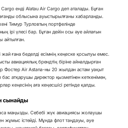
Cargo енді Alatau Air Cargo деп аталады. Бұған
ағанды облысына ауыстырылғаны хабарланды.
кені Тимур Турловтың портфелінде
 ірі үлесі бар. Бұған дейін осы әуе айлағын
ы айтылған.
 жай ғана беделді есімнің кеңеске қосылуы емес.
бысты авиациялық брендтің біріне айналдырған
р Фостер Air Astana-ны 20 жылдан астам уақыт
 бас атқарушы директор қызметінен кеткенімен,
лар кеңесінің аға кеңесшісі ретінде қалды.
н сынайды
е аса маңызды. Себебі жүк авиациясы жолаушы
н жұмыс істейді. Мұнда флот таңдауы, әуе
икасы, жанармай бағасы, сертификаттау,