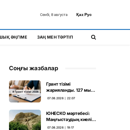
Қаз
|
Рус
Сенбі, 8 августа
ШЫҚ ӘҢГІМЕ
ЗАҢ МЕН ТӘРТІП
Соңғы жазбалар
Грант тізімі
жарияланды. 127 мың
талапкердің
07.08.2026 ∣ 22:07
бәсекесінен 75 мыңы
өтті
ЮНЕСКО мәртебесі:
Маңғыстаудың киелі
мұрасын қорғаудың
07.08.2026 ∣ 19:17