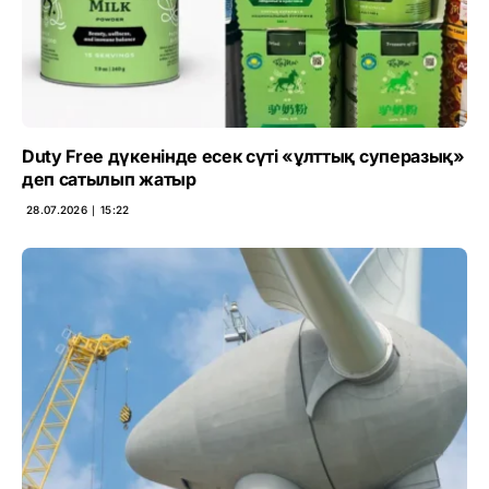
Duty Free дүкенінде есек сүті «ұлттық суперазық»
деп сатылып жатыр
28.07.2026 ∣ 15:22