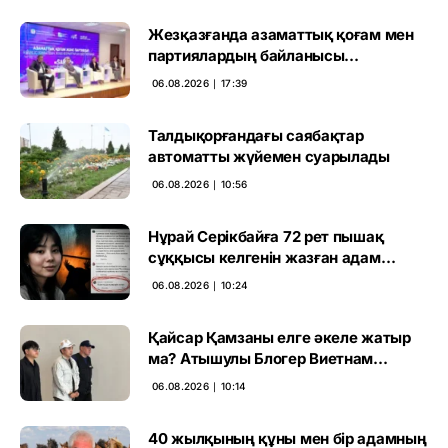
Жезқазғанда азаматтық қоғам мен
партиялардың байланысы
талқыланды
06.08.2026 ∣ 17:39
Талдықорғандағы саябақтар
автоматты жүйемен суарылады
06.08.2026 ∣ 10:56
Нұрай Серікбайға 72 рет пышақ
сұққысы келгенін жазған адам
ұсталды
06.08.2026 ∣ 10:24
Қайсар Қамзаны елге әкеле жатыр
ма? Атышулы Блогер Виетнам
әуежайында көзге түсті
06.08.2026 ∣ 10:14
40 жылқының құны мен бір адамның