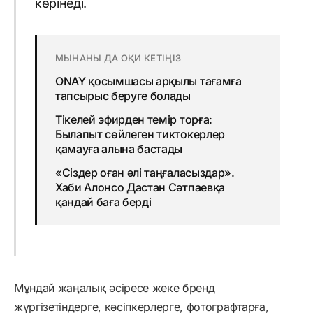
көрінеді.
МЫНАНЫ ДА ОҚИ КЕТІҢІЗ
ONAY қосымшасы арқылы тағамға
тапсырыс беруге болады
Тікелей эфирден темір торға:
Былапыт сөйлеген тиктокерлер
қамауға алына бастады
«Сіздер оған әлі таңғаласыздар».
Хаби Алонсо Дастан Сәтпаевқа
қандай баға берді
Мұндай жаңалық әсіресе жеке бренд
жүргізетіндерге, кәсіпкерлерге, фотографтарға,