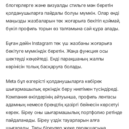
блогерлерге және визуалды стильге мән беретін
қолданушыларға пайдалы болуы мүмкін. Олар енді
маңызды жазбаларын тек жоғарыға бекітіп қоймай,
бүкіл профиль торын өз талғамына сай құра алады.
Бұған дейін Instagram тек үш жазбаны жоғарыға
бекітуге мүмкіндік беретін. Жаңа функция осы
шектеуді кеңейтеді. Енді парақшаның жалпы
көрінісін толық басқаруға болады.
Meta бұл өзгерісті қолданушыларға көбірек
шығармашылық еркіндік беру ниетімен түсіндіреді.
Компания өкілдерінің айтуынша, профиль лентасы
адамның немесе брендтің қазіргі бейнесін көрсетуі
керек. Біреу оны шығармашылық портфолио ретінде
пайдаланады. Біреу үздік тауарларын алға
шығарады. Тағы біреулер жеке парақшасына