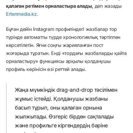
қалаған ретімен орналастыра алады,
деп жазады
Ertenmedia.kz
.
Бұған дейін Instagram профиліндегі жазбалар тор
түрінде автоматты түрде хронологиялық тәртіппен
көрсетілетін. Яғни соңғы жарияланған пост
жоғарыда тұратын. Енді «тордағы жазбаларды қайта
орналастыру» функциясы арқылы қолданушы
профиль көрінісін өзі реттей алады.
Жаңа мүмкіндік drag-and-drop тәсілімен
жұмыс істейді. Қолданушы жазбаны
басып тұрып, оны қалаған орнына
жылжытады. Өзгеріс бірден сақталады
және профильге кіргендердің бәріне