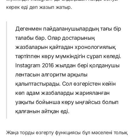
керек еді деп жазып жатыр.
Дегенмен пайдаланушылардың тағы бір
талабы бар. Олар достарының
жазбаларын қайтадан хронологиялық
тәртіппен көру мүмкіндігін сұрап келеді.
Instagram 2016 жылдан бері қолданушы
лентасын алгоритм арқылы
қалыптастырады. Сол өзгерістен кейін
көп адам жазбаларды жарияланған
уақыты бойынша көру ыңғайсыз болып
қалғанын айтқан еді.
Жаңа торды өзгерту функциясы бұл мәселені толық