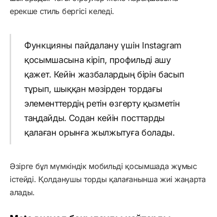
ерекше стиль бергісі келеді.
Функцияны пайдалану үшін Instagram
қосымшасына кіріп, профильді ашу
қажет. Кейін жазбалардың бірін басып
тұрып, шыққан мәзірден тордағы
элементтердің ретін өзгерту қызметін
таңдайды. Содан кейін посттарды
қалаған орынға жылжытуға болады.
Әзірге бұл мүмкіндік мобильді қосымшада жұмыс
істейді. Қолданушы торды қалағанынша жиі жаңарта
алады.