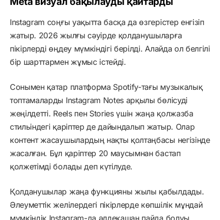
Meta визуал бақылауды қайтарды
Instagram соңғы уақытта басқа да өзгерістер енгізіп
жатыр. 2026 жылғы сәуірде қолданушыларға
пікірлерді өңдеу мүмкіндігі берілді. Алайда ол белгілі
бір шарттармен жұмыс істейді.
Сонымен қатар платформа Spotify-тағы музыкалық
топтамаларды Instagram Notes арқылы бөлісуді
жеңілдетті. Reels пен Stories үшін жаңа қолжазба
стильіндегі қаріптер де дайындалып жатыр. Олар
контент жасаушылардың нақты қолтаңбасы негізінде
жасалған. Бұл қаріптер 20 маусымнан бастап
қолжетімді болады деп күтілуде.
Қолданушылар жаңа функцияны жылы қабылдады.
Әлеуметтік желілердегі пікірлерде көпшілік мұндай
мүмкіндік Instagram-да әлдеқашан пайда болуы