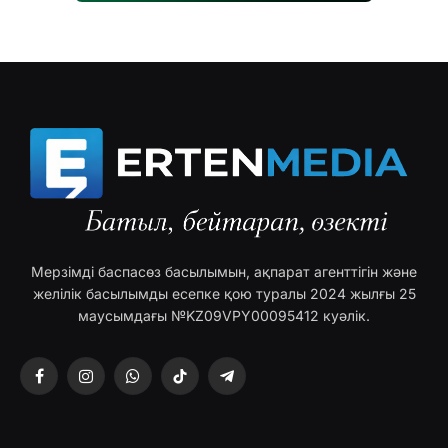
Мерзімді баспасөз басылымын, ақпарат агенттігін және
желілік басылымды есепке қою туралы 2024 жылғы 25
маусымдағы №KZ09VPY00095412 куәлік.
Facebook
Instagram
WhatsApp
TikTok
Telegram