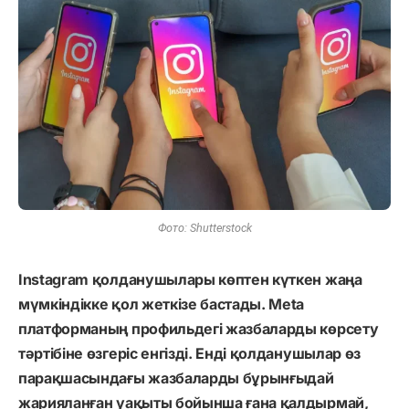
Фото: Shutterstock
Instagram қолданушылары көптен күткен жаңа
мүмкіндікке қол жеткізе бастады. Meta
платформаның профильдегі жазбаларды көрсету
тәртібіне өзгеріс енгізді. Енді қолданушылар өз
парақшасындағы жазбаларды бұрынғыдай
жарияланған уақыты бойынша ғана қалдырмай,