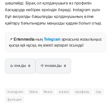
шешпейді. Бірақ ол қолданушыға өз профилін
басқаруда көбірек еркіндік береді. Instagram үшін
бұл визуалды бақылауды қолданушының өзіне
қайтару бағытындағы маңызды қадам болып отыр.
📌
Ertenmedia
-ның
Telegram
арнасына жазылыңыз:
қысқа әрі нұсқа, ең өзекті ақпарат осында!
👍 ҰНАДЫ
0
👎 ҰНАМАДЫ
0
Instagram
Meta
Reels
жазба
профиль
тор
функция