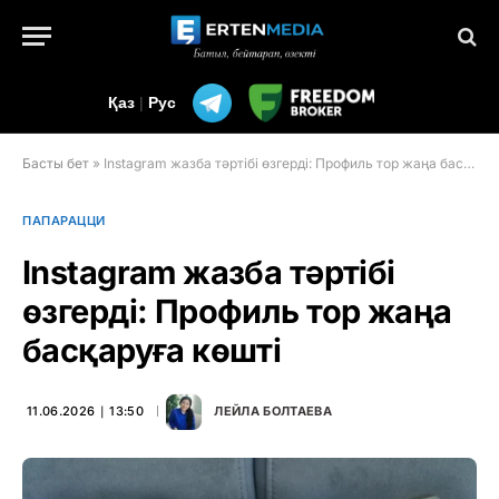
Қаз
|
Рус
Басты бет
»
Instagram жазба тәртібі өзгерді: Профиль тор жаңа басқаруға көшті
ПАПАРАЦЦИ
Instagram жазба тәртібі
өзгерді: Профиль тор жаңа
басқаруға көшті
11.06.2026 ∣ 13:50
ЛЕЙЛА БОЛТАЕВА