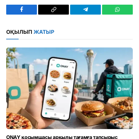
Facebook
Copy
Telegram
WhatsAp
Link
ОҚЫЛЫП
ЖАТЫР
ONAY қосымшасы арқылы тағамға тапсырыс