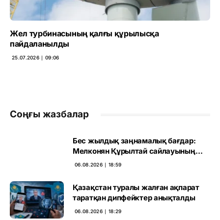
Жел турбинасының қалғы құрылысқа
пайдаланылды
25.07.2026 ∣ 09:06
Соңғы жазбалар
Бес жылдық заңнамалық бағдар:
Мелконян Құрылтай сайлауының
маңызын бағалады
06.08.2026 ∣ 18:59
Қазақстан туралы жалған ақпарат
таратқан дипфейктер анықталды
06.08.2026 ∣ 18:29