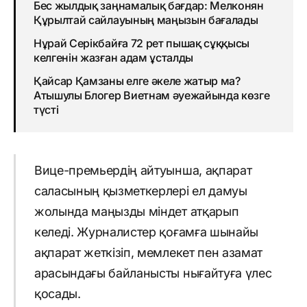
Бес жылдық заңнамалық бағдар: Мелконян
Құрылтай сайлауының маңызын бағалады
Нұрай Серікбайға 72 рет пышақ сұққысы
келгенін жазған адам ұсталды
Қайсар Қамзаны елге әкеле жатыр ма?
Атышулы Блогер Виетнам әуежайында көзге
түсті
Вице-премьердің айтуынша, ақпарат
саласының қызметкерлері ел дамуы
жолында маңызды міндет атқарып
келеді. Журналистер қоғамға шынайы
ақпарат жеткізіп, мемлекет пен азамат
арасындағы байланысты нығайтуға үлес
қосады.