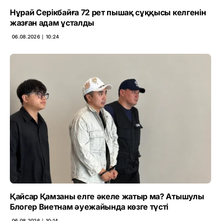
Нұрай Серікбайға 72 рет пышақ сұққысы келгенін
жазған адам ұсталды
06.08.2026 ∣ 10:24
Қайсар Қамзаны елге әкеле жатыр ма? Атышулы
Блогер Виетнам әуежайында көзге түсті
06.08.2026 ∣ 10:14