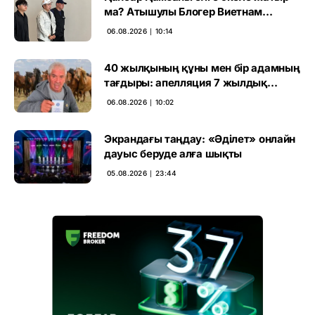
ма? Атышулы Блогер Виетнам
әуежайында көзге түсті
06.08.2026 ∣ 10:14
40 жылқының құны мен бір адамның
тағдыры: апелляция 7 жылдық
үкімді бұзды
06.08.2026 ∣ 10:02
Экрандағы таңдау: «Әділет» онлайн
дауыс беруде алға шықты
05.08.2026 ∣ 23:44