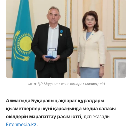
Фото: ҚР Мәдениет және ақпарат министрлігі
Алматыда Бұқаралық ақпарат құралдары
қызметкерлері күні қарсаңында медиа саласы
өкілдерін марапаттау рәсімі өтті,
деп жазады
Ertenmedia.kz
.