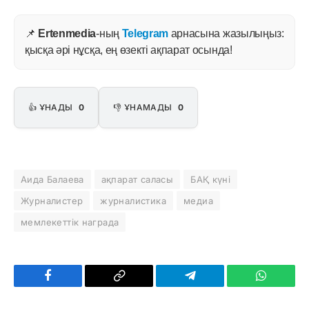
📌
Ertenmedia
-ның
Telegram
арнасына жазылыңыз:
қысқа әрі нұсқа, ең өзекті ақпарат осында!
👍 ҰНАДЫ
0
👎 ҰНАМАДЫ
0
Аида Балаева
ақпарат саласы
БАҚ күні
Журналистер
журналистика
медиа
мемлекеттік награда
Facebook
Copy
Telegram
WhatsAp
Link