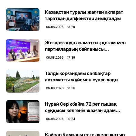
Қазақстан туралы жалған ақпарат
таратқан дипфейктер анықталды
06.08.2026 ∣ 18:29
Жезқазғанда азаматтық қоғам мен
партиялардың байланысы
талқыланды
06.08.2026 ∣ 17:39
Талдықорғандағы саябақтар
автоматты жүйемен суарылады
06.08.2026 ∣ 10:56
Нұрай Серікбайға 72 рет пышақ
сұққысы келгенін жазған адам
ұсталды
06.08.2026 ∣ 10:24
Қайсар Қамзаны елге әкеле жатыр