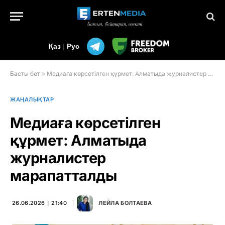
Қаз
|
Рус
Басты бет
»
Медиаға көрсетілген құрмет: Алматыда журналистер марапатталды
ЖАҢАЛЫҚТАР
Медиаға көрсетілген
құрмет: Алматыда
журналистер
марапатталды
26.06.2026 ∣ 21:40
ЛЕЙЛА БОЛТАЕВА