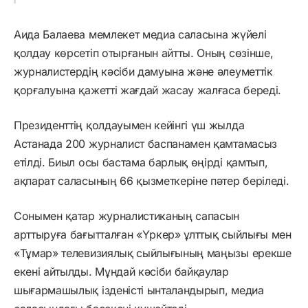
Аида Балаева мемлекет медиа саласына жүйелі
қолдау көрсетіп отырғанын айтты. Оның сөзінше,
журналистердің кәсіби дамуына және әлеуметтік
қорғалуына қажетті жағдай жасау жалғаса береді.
Президенттің қолдауымен кейінгі үш жылда
Астанада 200 журналист баспанамен қамтамасыз
етілді. Биыл осы бастама барлық өңірді қамтып,
ақпарат саласының 66 қызметкеріне пәтер беріледі.
Сонымен қатар журналистиканың сапасын
арттыруға бағытталған «Үркер» ұлттық сыйлығы мен
«Тұмар» телевизиялық сыйлығының маңызы ерекше
екені айтылды. Мұндай кәсіби байқаулар
шығармашылық ізденісті ынталандырып, медиа