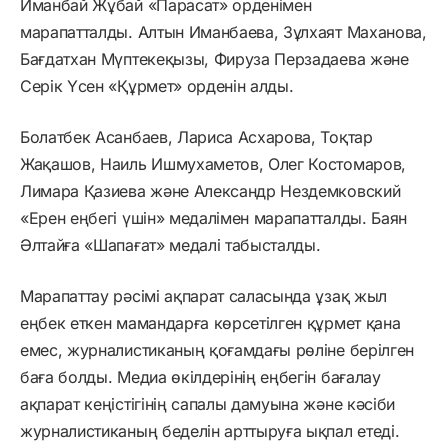
Иманбай Жұбай «Парасат» орденімен
марапатталды. Алтын Иманбаева, Зұлхаят Маханова,
Бағдатхан Мүптекеқызы, Фируза Перзадаева және
Серік Үсен «Құрмет» орденін алды.
Болатбек Асанбаев, Лариса Асхарова, Тоқтар
Жақашов, Наиль Ишмухаметов, Олег Костомаров,
Лимара Қазиева және Александр Нездемковский
«Ерен еңбегі үшін» медалімен марапатталды. Баян
Әлтайға «Шапағат» медалі табысталды.
Марапаттау рәсімі ақпарат саласында ұзақ жыл
еңбек еткен мамандарға көрсетілген құрмет қана
емес, журналистиканың қоғамдағы рөліне берілген
баға болды. Медиа өкілдерінің еңбегін бағалау
ақпарат кеңістігінің сапалы дамуына және кәсіби
журналистиканың беделін арттыруға ықпал етеді.