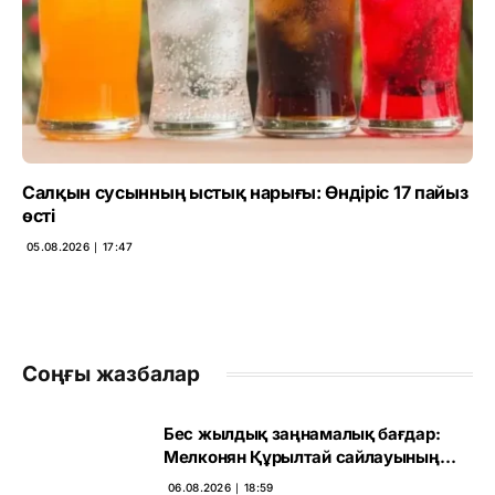
Салқын сусынның ыстық нарығы: Өндіріс 17 пайыз
өсті
05.08.2026 ∣ 17:47
Соңғы жазбалар
Бес жылдық заңнамалық бағдар:
Мелконян Құрылтай сайлауының
маңызын бағалады
06.08.2026 ∣ 18:59