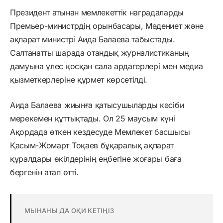
Президент атынан мемлекеттік наградаларды
Премьер-министрдің орынбасары, Мәдениет және
ақпарат министрі Аида Балаева табыстады.
Салтанатты шарада отандық журналистиканың
дамуына үлес қосқан сала ардагерлері мен медиа
қызметкерлеріне құрмет көрсетілді.
Аида Балаева жиынға қатысушыларды кәсіби
мерекемен құттықтады. Ол 25 маусым күні
Ақордада өткен кездесуде Мемлекет басшысы
Қасым-Жомарт Тоқаев бұқаралық ақпарат
құралдары өкілдерінің еңбегіне жоғары баға
бергенін атап өтті.
МЫНАНЫ ДА ОҚИ КЕТІҢІЗ