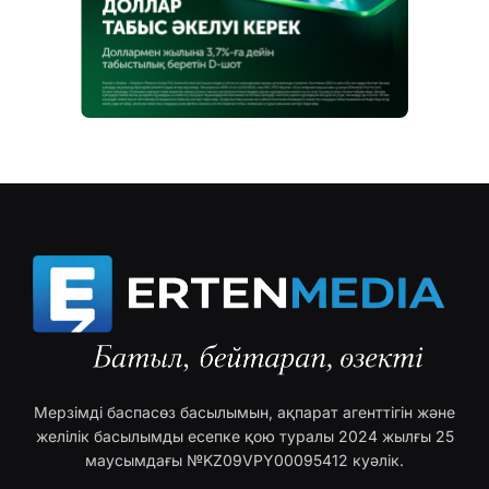
Мерзімді баспасөз басылымын, ақпарат агенттігін және
желілік басылымды есепке қою туралы 2024 жылғы 25
маусымдағы №KZ09VPY00095412 куәлік.