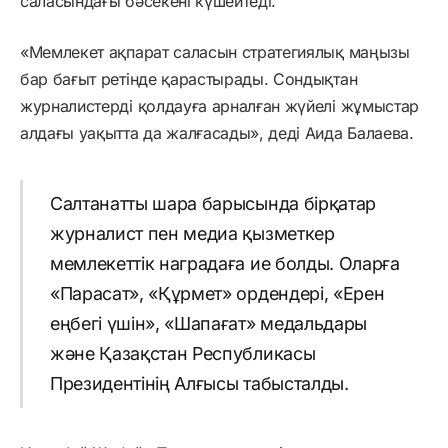
саласындағы бәсекені күшейтеді.
«Мемлекет ақпарат саласын стратегиялық маңызы
бар бағыт ретінде қарастырады. Сондықтан
журналистерді қолдауға арналған жүйелі жұмыстар
алдағы уақытта да жалғасады», деді Аида Балаева.
Салтанатты шара барысында бірқатар
журналист пен медиа қызметкер
мемлекеттік наградаға ие болды. Оларға
«Парасат», «Құрмет» ордендері, «Ерен
еңбегі үшін», «Шапағат» медальдары
және Қазақстан Республикасы
Президентінің Алғысы табысталды.