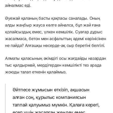
айналмас еді.
Әуежай қаланың басты қақпасы саналады. Оның
алды жаңбыр жауса көлге айналса, бұл жай ғана
қолайсыздық емес, үлкен кемшілік. Суағар дұрыс
жасалмаса, бетон мен асфальттың әдемі көрінісінен
не пайда? Алғашқы нөсерде-ақ сыр беретіні белгілі.
Алматы қаласының әкімдігі осы жағдайды назардан
тыс қалдырмай, мердігерден кемшілікті тез арада
жоюды талап еткенін қалаймыз.
Әйтпесе жұмысын өткізіп, ақшасын
алған соң, құрылыс компаниясын
таппай қалуымыз мүмкін. Қалаға керегі,
есеп үшін жасалған жөндеу емес,