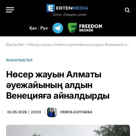
Қаз
|
Рус
Басты бет
»
Нөсер жауын Алматы әуежайының алдын Венецияға айналдырды
ЖАҢАЛЫҚТАР
Нөсер жауын Алматы
әуежайының алдын
Венецияға айналдырды
03.05.2026 ∣ 20:03
ЛЕЙЛА БОЛТАЕВА