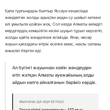
Қала тұрғындары былтыр Яссауи көшесінде
жөнделген жолды арықтан аққан су шайып кеткені
әлі ұмытыла қойған жоқ. Сол кезде Алматы әкімдігі
мердігердің кемшілігін көзіні шұқып тұрып көрсетіп,
жолды қайта жөндеткені есімізде. Яғни, нөсер
жауын қағаздағы өтірік есепке емес, нақты сапаны
анықтап берген еді.
Ал бүгінгі жауыннан кейін жөндеуден
өтіп жатқан Алматы әуежайының алды
айдын көлге айналғанын бәріміз көрдік.
МЫНАНЫ ДА ОҚИ КЕТІҢІЗ
Грант тізімі жарияланды. 127 мың