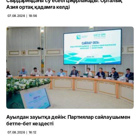
Сырдариядағы су есебі цифрланады: Орталық
Азия ортақ қадамға келді
07.08.2026 ∣ 18:56
Ауылдан зауытқа дейін: Партиялар сайлаушымен
бетпе-бет кездесті
07.08.2026 ∣ 16:12