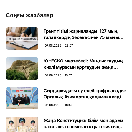
Соңғы жазбалар
Грант тізімі жарияланды. 127 мың
талапкердің бәсекесінен 75 мыңы
өтті
07.08.2026 ∣ 22:07
ЮНЕСКО мәртебесі: Маңғыстаудың
киелі мұрасын қорғаудың жаңа
кезеңі басталды
07.08.2026 ∣ 19:17
Сырдариядағы су есебі цифрланады:
Орталық Азия ортақ қадамға келді
07.08.2026 ∣ 18:56
Жаңа Конституция: білім мен адами
капиталға салынған стратегиялық