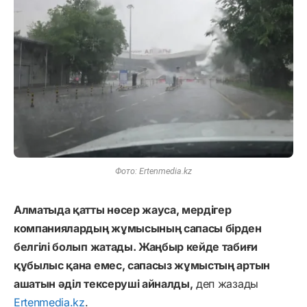
Фото: Ertenmedia.kz
Алматыда қатты нөсер жауса, мердігер
компаниялардың жұмысының сапасы бірден
белгілі болып жатады. Жаңбыр кейде табиғи
құбылыс қана емес, сапасыз жұмыстың артын
ашатын әділ тексеруші айналды,
деп жазады
Ertenmedia.kz
.