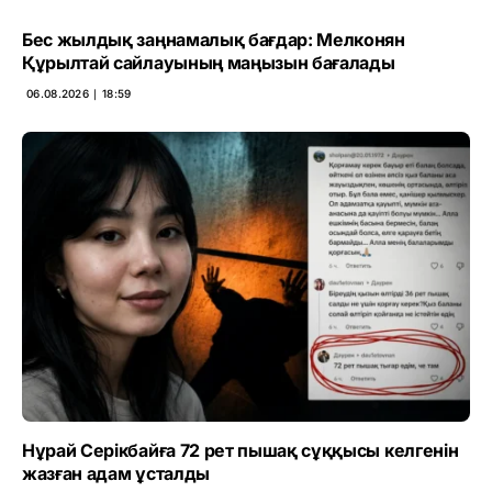
Бес жылдық заңнамалық бағдар: Мелконян
Құрылтай сайлауының маңызын бағалады
06.08.2026 ∣ 18:59
Нұрай Серікбайға 72 рет пышақ сұққысы келгенін
жазған адам ұсталды