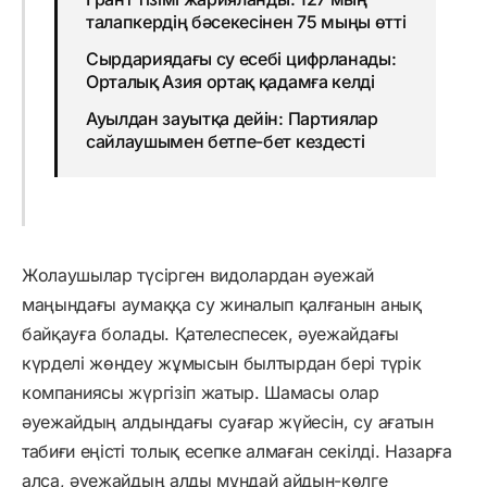
талапкердің бәсекесінен 75 мыңы өтті
Сырдариядағы су есебі цифрланады:
Орталық Азия ортақ қадамға келді
Ауылдан зауытқа дейін: Партиялар
сайлаушымен бетпе-бет кездесті
Жолаушылар түсірген видолардан әуежай
маңындағы аумаққа су жиналып қалғанын анық
байқауға болады. Қателеспесек, әуежайдағы
күрделі жөндеу жұмысын былтырдан бері түрік
компаниясы жүргізіп жатыр. Шамасы олар
әуежайдың алдындағы суағар жүйесін, су ағатын
табиғи еңісті толық есепке алмаған секілді. Назарға
алса, әуежайдың алды мұндай айдын-көлге