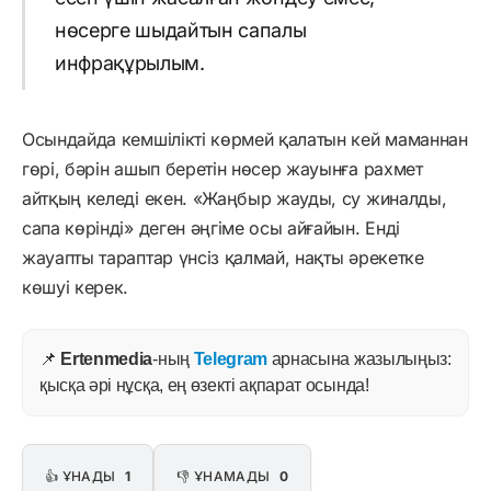
нөсерге шыдайтын сапалы
инфрақұрылым.
Осындайда кемшілікті көрмей қалатын кей маманнан
гөрі, бәрін ашып беретін нөсер жауынға рахмет
айтқың келеді екен. «Жаңбыр жауды, су жиналды,
сапа көрінді» деген әңгіме осы айғайын. Енді
жауапты тараптар үнсіз қалмай, нақты әрекетке
көшуі керек.
📌
Ertenmedia
-ның
Telegram
арнасына жазылыңыз:
қысқа әрі нұсқа, ең өзекті ақпарат осында!
👍 ҰНАДЫ
1
👎 ҰНАМАДЫ
0