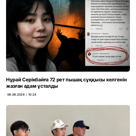
Нұрай Серікбайға 72 рет пышақ сұққысы келгенін
жазған адам ұсталды
06.08.2026 ∣ 10:24