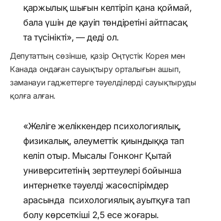
қаржылық шығын келтіріп қана қоймай,
бала үшін де қауіп төндіретіні айтпасақ
та түсінікті», — деді ол.
Депутаттың сөзінше, қазір Оңтүстік Корея мен
Канада ондаған сауықтыру орталығын ашып,
заманауи гаджеттерге тәуелділерді сауықтыруды
қолға алған.
«Желіге желіккендер психологиялық,
физикалық, әлеуметтік қиындыққа тап
келіп отыр. Мысалы Гонконг Қытай
университетінің зерттеулері бойынша
интернетке тәуелді жасөспірімдер
арасында психологиялық ауытқуға тап
болу көрсеткіші 2,5 есе жоғары.