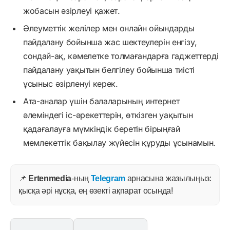
жобасын әзірлеуі қажет.
Әлеуметтік желілер мен онлайн ойындарды
пайдалану бойынша жас шектеулерін енгізу,
сондай-ақ, кәмелетке толмағандарға гаджеттерді
пайдалану уақытын белгілеу бойынша тиісті
ұсыныс әзірленуі керек.
Ата-аналар үшін балаларының интернет
әлеміндегі іс-әрекеттерін, өткізген уақытын
қадағалауға мүмкіндік беретін бірыңғай
мемлекеттік бақылау жүйесін құруды ұсынамын.
📌
Ertenmedia
-ның
Telegram
арнасына жазылыңыз:
қысқа әрі нұсқа, ең өзекті ақпарат осында!