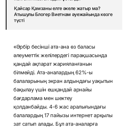
Қайсар Қамзаны елге әкеле жатыр ма?
Атышулы Блогер Виетнам әуежайында көзге
түсті
«Әрбір бесінші ата-ана өз баласы
әлеуметтік желілердегі парақшасында
қандай ақпарат жарияланғанын
білмейді. Ата-аналардың 62%-ы
балаларының экран алдындағы уақытын
бақылау үшін ешқандай арнайы
бағдарлама мен шектеу
қолданбайды. 4-6 жас аралығындағы
балалардың 17 пайызы интернет арқылы
зат сатып алады. Бұл ата-аналарға