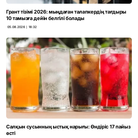
Грант тізімі 2026: мыңдаған талапкердің тағдыры
10 тамызға дейін белгілі болады
05.08.2026 ∣ 18:32
Салқын сусынның ыстық нарығы: Өндіріс 17 пайыз
өсті