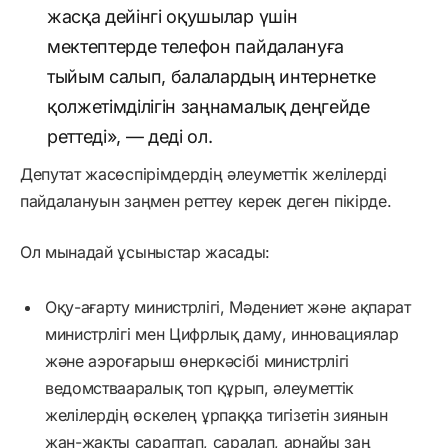
жасқа дейінгі оқушылар үшін
мектептерде телефон пайдалануға
тыйым салып, балалардың интернетке
қолжетімділігін заңнамалық деңгейде
реттеді», — деді ол.
Депутат жасөспірімдердің әлеуметтік желілерді
пайдалануын заңмен реттеу керек деген пікірде.
Ол мынадай ұсыныстар жасады:
Оқу-ағарту министрлігі, Мәдениет және ақпарат
министрлігі мен Цифрлық даму, инновациялар
және аэроғарыш өнеркәсібі министрлігі
ведомствааралық топ құрып, әлеуметтік
желілердің өскелең ұрпаққа тигізетін зиянын
жан-жақты сараптап, саралап, арнайы заң