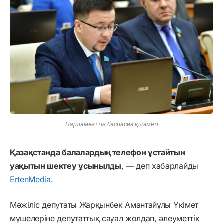
Парламенттің баспасөз қызметі
Қазақстанда балалардың телефон ұстайтын
уақытын шектеу ұсынылды
, — деп хабарлайды
ErtenMedia
.
Мәжіліс депутаты Жарқынбек Амантайұлы Үкімет
мүшелеріне депутаттық сауал жолдап, әлеуметтік