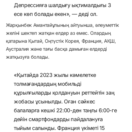
Депрессияға шалдығу ықтималдығы 3
есе көп болады екен», — деді ол.
Жарқынбек Амантайұлының айтуынша, әлеуметтік
желіні шектеп жатқан елдер аз емес. Олардың
қатарына Қытай, Оңтүстік Корея, Франция, АҚШ,
Аустралия және тағы басқа дамыған елдерді
жатқызуға болады.
«Қытайда 2023 жылы кәмелетке
толмағандардың мобильді
құрылғыларды қолдануын реттейтін заң
жобасы ұсынылды. Оған сәйкес
балаларға кешкі 22:00-ден таңғы 6:00-ге
дейін смартфондарды пайдалануға
тыйым салынды. Франция үкіметі 15