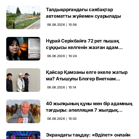
Талдықорғандағы саябақтар
автоматты жүйемен суарылады
06.08.2026 ∣ 10:56
Нұрай Серікбайға 72 рет пышақ
сұққысы келгенін жазған адам
ұсталды
06.08.2026 ∣ 10:24
Қайсар Қамзаны елге әкеле жатыр
ма? Атышулы Блогер Виетнам
әуежайында көзге түсті
06.08.2026 ∣ 10:14
40 жылқының құны мен бір адамның
тағдыры: апелляция 7 жылдық
үкімді бұзды
06.08.2026 ∣ 10:02
Экрандағы таңдау: «Әділет» онлайн