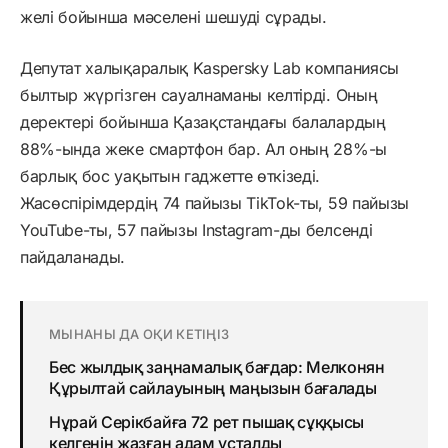
желі бойынша мәселені шешуді сұрады.
Депутат халықаралық Kaspersky Lab компаниясы
былтыр жүргізген сауалнаманы келтірді. Оның
деректері бойынша Қазақстандағы балалардың
88%-ында жеке смартфон бар. Ал оның 28%-ы
барлық бос уақытын гаджетте өткізеді.
Жасөспірімдердің 74 пайызы TikTok-ты, 59 пайызы
YouTube-ты, 57 пайызы Instagram-ды белсенді
пайдаланады.
МЫНАНЫ ДА ОҚИ КЕТІҢІЗ
Бес жылдық заңнамалық бағдар: Мелконян
Құрылтай сайлауының маңызын бағалады
Нұрай Серікбайға 72 рет пышақ сұққысы
келгенін жазған адам ұсталды