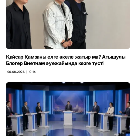
Қайсар Қамзаны елге әкеле жатыр ма? Атышулы
Блогер Виетнам әуежайында көзге түсті
06.08.2026 ∣ 10:14