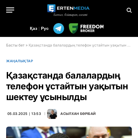
Қаз
|
Рус
Басты бет
»
Қазақстанда балалардың телефон ұстайтын уақытын шектеу ұсынылды
ЖАҢАЛЫҚТАР
Қазақстанда балалардың
телефон ұстайтын уақытын
шектеу ұсынылды
05.03.2025 ∣ 13:53
АСЫЛХАН БӨРІБАЙ