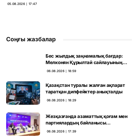
05.08.2026 ∣ 17:47
Соңғы жазбалар
Бес жылдық заңнамалық бағдар:
Мелконян Құрылтай сайлауының
маңызын бағалады
06.08.2026 ∣ 18:59
Қазақстан туралы жалған ақпарат
таратқан дипфейктер анықталды
06.08.2026 ∣ 18:29
Жезқазғанда азаматтық қоғам мен
партиялардың байланысы
талқыланды
06.08.2026 ∣ 17:39