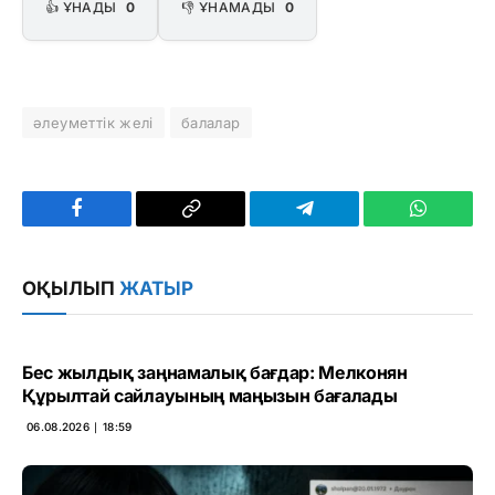
👍 ҰНАДЫ
0
👎 ҰНАМАДЫ
0
әлеуметтік желі
балалар
Facebook
Copy
Telegram
WhatsAp
Link
ОҚЫЛЫП
ЖАТЫР
Бес жылдық заңнамалық бағдар: Мелконян
Құрылтай сайлауының маңызын бағалады
06.08.2026 ∣ 18:59