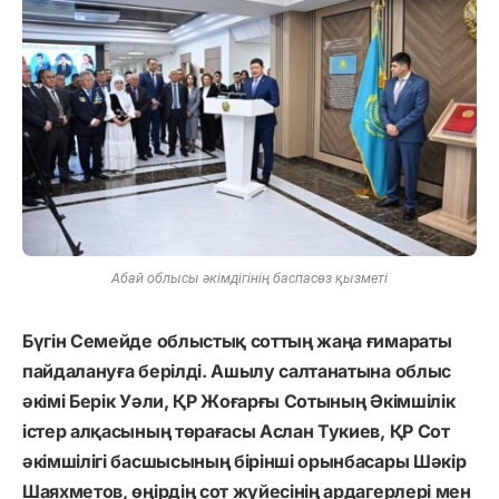
Абай облысы әкімдігінің баспасөз қызметі
Бүгін Семейде облыстық соттың жаңа ғимараты
пайдалануға берілді. Ашылу салтанатына облыс
әкімі Берік Уәли, ҚР Жоғарғы Сотының Әкімшілік
істер алқасының төрағасы Аслан Тукиев, ҚР Сот
әкімшілігі басшысының бірінші орынбасары Шәкір
Шаяхметов, өңірдің сот жүйесінің ардагерлері мен