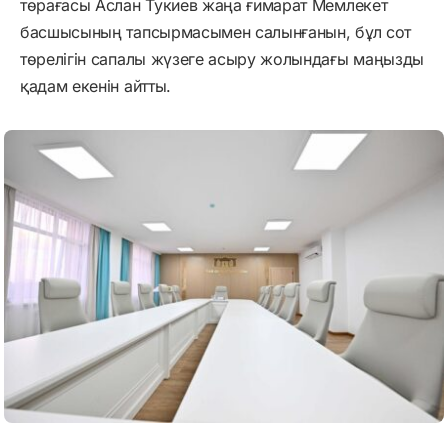
төрағасы Аслан Тукиев жаңа ғимарат Мемлекет
басшысының тапсырмасымен салынғанын, бұл сот
төрелігін сапалы жүзеге асыру жолындағы маңызды
қадам екенін айтты.