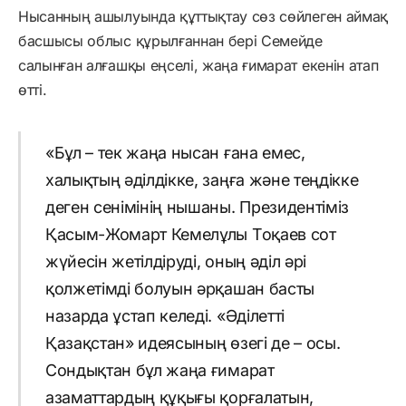
Нысанның ашылуында құттықтау сөз сөйлеген аймақ
басшысы облыс құрылғаннан бері Семейде
салынған алғашқы еңселі, жаңа ғимарат екенін атап
өтті.
«Бұл – тек жаңа нысан ғана емес,
халықтың әділдікке, заңға және теңдікке
деген сенімінің нышаны. Президентіміз
Қасым-Жомарт Кемелұлы Тоқаев сот
жүйесін жетілдіруді, оның әділ әрі
қолжетімді болуын әрқашан басты
назарда ұстап келеді. «Әділетті
Қазақстан» идеясының өзегі де – осы.
Сондықтан бұл жаңа ғимарат
азаматтардың құқығы қорғалатын,