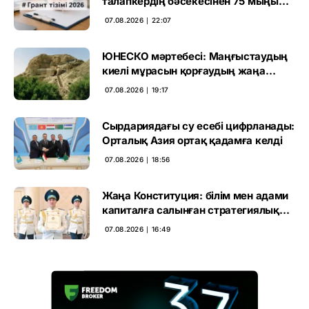
талапкердің бәсекесінен 75 мыңы
өтті
07.08.2026 ∣ 22:07
ЮНЕСКО мәртебесі: Маңғыстаудың
киелі мұрасын қорғаудың жаңа
кезеңі басталды
07.08.2026 ∣ 19:17
Сырдариядағы су есебі цифрланады:
Орталық Азия ортақ қадамға келді
07.08.2026 ∣ 18:56
Жаңа Конституция: білім мен адами
капиталға салынған стратегиялық
негіз
07.08.2026 ∣ 16:49