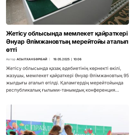
Жетісу облысында мемлекет қайраткері
Әнуар Әлімжановтың мерейтойы аталып
өтті
Автор
АСЫЛХАН БӨРІБАЙ
19.05.2025 ∣ 10:06
Жетісу облысында қазақ әдебиетінің көрнекті өкілі,
жазушы, мемлекет қайраткері Әнуар Әлімжановтың 95
жылдығы аталып өтілді. Қаламгердің мерейтойында
республикалық ғылыми-танымдық конференция…