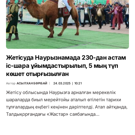
Жетісуда Наурызнамада 230-дан астам
іс-шара ұйымдастырылып, 5 мың түп
көшет отырғызылған
Автор
АСЫЛХАН БӨРІБАЙ
24.03.2025 ∣ 10:21
Жетісу облысында Наурызға арналған мерекелік
шараларда биыл мерейтойы аталып өтілетін тарихи
тұлғалардың еңбегі кеңінен дәріптелді. Атап айтқанда,
Талдықорғандағы «Жастар» саябағында…