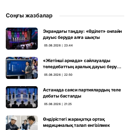
Соңғы жазбалар
Экрандағы таңдау: «Әділет» онлайн
дауыс беруде алға шықты
05.08.2026 ∣ 23:44
«Жетінші арнада» сайлауалды
теледебаттың аралық дауыс беру
нәтижесі жарияланды
05.08.2026 ∣ 22:50
Астанада саяси партиялардың теле
дебаты басталды
05.08.2026 ∣ 21:25
Өндірістегі жарақатқа ортақ
медициналық талап енгізілмек