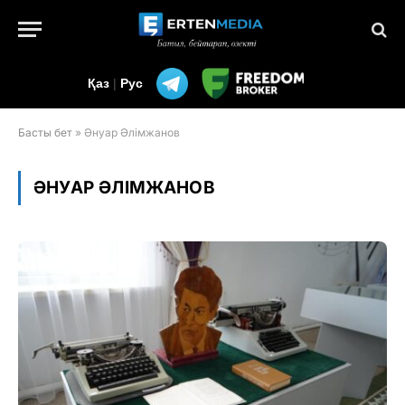
Қаз
|
Рус
Басты бет
»
Әнуар Әлімжанов
ӘНУАР ӘЛІМЖАНОВ