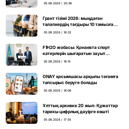
05.08.2026 ∣ 20:36
Грант тізімі 2026: мыңдаған
талапкердің тағдыры 10 тамызға
дейін белгілі болады
05.08.2026 ∣ 18:32
F1H2O жобасы: Қонаевта спорт
катерлерін шығаратын зауыт
ашылмақ
05.08.2026 ∣ 18:15
ONAY қосымшасы арқылы тағамға
тапсырыс беруге болады
05.08.2026 ∣ 18:06
Ұлттық архивке 20 жыл: Құжаттар
тарихы цифрлық дәуірге көшті
05.08.2026 ∣ 17:55