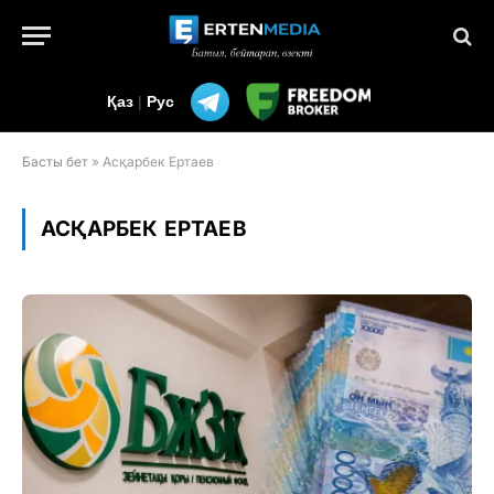
Қаз
|
Рус
Басты бет
»
Асқарбек Ертаев
АСҚАРБЕК ЕРТАЕВ