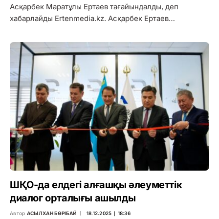
Асқарбек Маратұлы Ертаев тағайындалды, деп
хабарлайды Ertenmedia.kz. Асқарбек Ертаев…
ШҚО-да елдегі алғашқы әлеуметтік
диалог орталығы ашылды
Автор
АСЫЛХАН БӨРІБАЙ
18.12.2025 ∣ 18:36