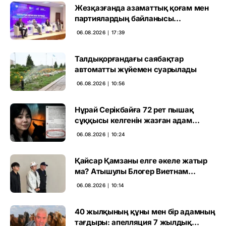
Жезқазғанда азаматтық қоғам мен
партиялардың байланысы
талқыланды
06.08.2026 ∣ 17:39
Талдықорғандағы саябақтар
автоматты жүйемен суарылады
06.08.2026 ∣ 10:56
Нұрай Серікбайға 72 рет пышақ
сұққысы келгенін жазған адам
ұсталды
06.08.2026 ∣ 10:24
Қайсар Қамзаны елге әкеле жатыр
ма? Атышулы Блогер Виетнам
әуежайында көзге түсті
06.08.2026 ∣ 10:14
40 жылқының құны мен бір адамның
тағдыры: апелляция 7 жылдық