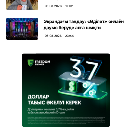
үкімді бұзды
06.08.2026 ∣ 10:02
Экрандағы таңдау: «Әділет» онлайн
дауыс беруде алға шықты
05.08.2026 ∣ 23:44