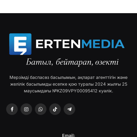
Мерзімді баспасөз басылымын, ақпарат агенттігін және
желілік басылымды есепке қою туралы 2024 жылғы 25
маусымдағы №KZ09VPY00095412 куәлік.
Facebook
Instagram
WhatsApp
TikTok
Telegram
Email: