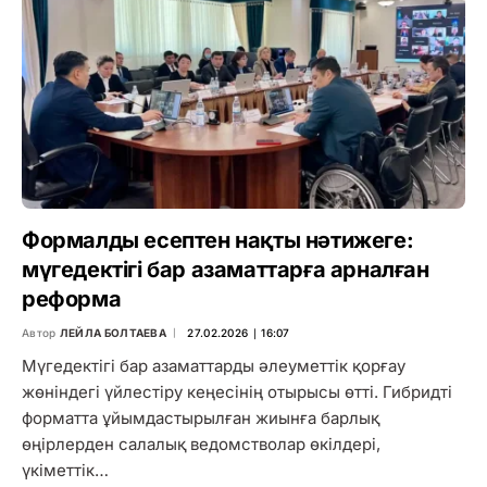
Формалды есептен нақты нәтижеге:
мүгедектігі бар азаматтарға арналған
реформа
Автор
ЛЕЙЛА БОЛТАЕВА
27.02.2026 ∣ 16:07
Мүгедектігі бар азаматтарды әлеуметтік қорғау
жөніндегі үйлестіру кеңесінің отырысы өтті. Гибридті
форматта ұйымдастырылған жиынға барлық
өңірлерден салалық ведомстволар өкілдері,
үкіметтік…