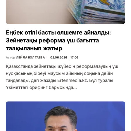
Еңбек өтілі басты өлшемге айналды:
Зейнетақы реформа үш бағытта
талқыланып жатыр
Автор
ЛЕЙЛА БОЛТАЕВА
02.06.2026 ∣ 17:06
Қазақстанда зейнетақы жүйесін реформалаудың үш
нұсқасының біреуі маусым айының соңына дейін
таңдалады, деп жазады Ertenmedia.kz. Бұл туралы
Үкіметтегі брифинг барысында…