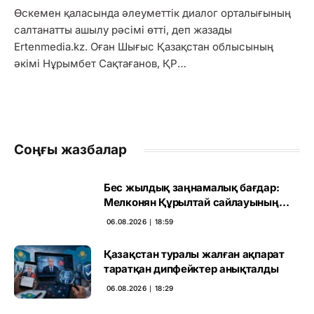
Өскемен қаласында әлеуметтік диалог орталығының
салтанатты ашылу рәсімі өтті, деп жазады
Ertenmedia.kz. Оған Шығыс Қазақстан облысының
әкімі Нұрымбет Сақтағанов, ҚР…
Соңғы жазбалар
Бес жылдық заңнамалық бағдар:
Мелконян Құрылтай сайлауының
маңызын бағалады
06.08.2026 ∣ 18:59
Қазақстан туралы жалған ақпарат
таратқан дипфейктер анықталды
06.08.2026 ∣ 18:29