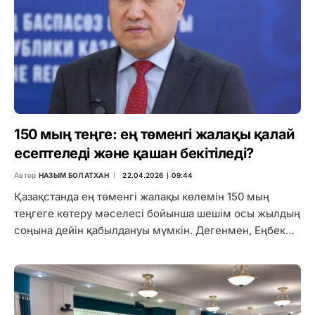
150 мың теңге: ең төменгі жалақы қалай
есептеледі және қашан бекітіледі?
Автор
НАЗЫМ БОЛАТХАН
22.04.2026 ∣ 09:44
Қазақстанда ең төменгі жалақы көлемін 150 мың
теңгеге көтеру мәселесі бойынша шешім осы жылдың
соңына дейін қабылдануы мүмкін. Дегенмен, Еңбек…