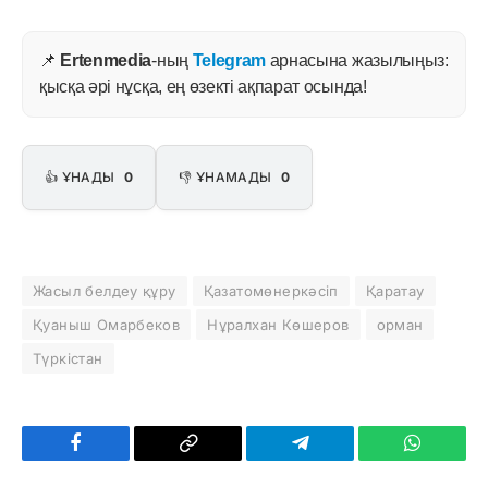
📌
Ertenmedia
-ның
Telegram
арнасына жазылыңыз:
қысқа әрі нұсқа, ең өзекті ақпарат осында!
👍 ҰНАДЫ
0
👎 ҰНАМАДЫ
0
Жасыл белдеу құру
Қазатомөнеркәсіп
Қаратау
Қуаныш Омарбеков
Нұралхан Көшеров
орман
Түркістан
Facebook
Copy
Telegram
WhatsAp