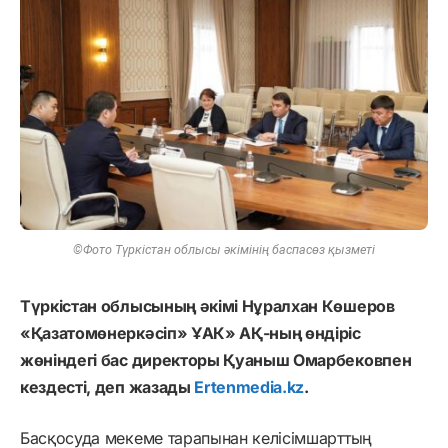
©Фото Түркістан облысы әкімінің баспасөз қызметі
Түркістан облысының әкімі Нұралхан Көшеров
«Қазатомөнеркәсіп» ҰАК» АҚ-ның өндіріс
жөніндегі бас директоры Қуаныш Омарбековпен
кездесті, деп жазады
Ertenmedia.kz
.
Басқосуда мекеме тарапынан келісімшарттың