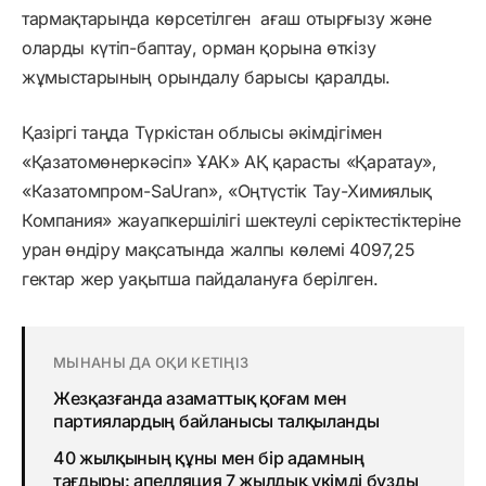
тармақтарында көрсетілген ағаш отырғызу және
оларды күтіп-баптау, орман қорына өткізу
жұмыстарының орындалу барысы қаралды.
Қазіргі таңда Түркістан облысы әкімдігімен
«Қазатомөнеркәсіп» ҰАК» АҚ қарасты «Қаратау»,
«Казатомпром-SaUran», «Оңтүстік Тау-Химиялық
Компания» жауапкершілігі шектеулі серіктестіктеріне
уран өндіру мақсатында жалпы көлемі 4097,25
гектар жер уақытша пайдалануға берілген.
МЫНАНЫ ДА ОҚИ КЕТІҢІЗ
Жезқазғанда азаматтық қоғам мен
партиялардың байланысы талқыланды
40 жылқының құны мен бір адамның
тағдыры: апелляция 7 жылдық үкімді бұзды