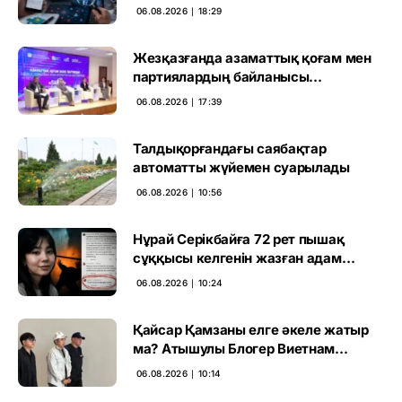
06.08.2026 ∣ 18:29
Жезқазғанда азаматтық қоғам мен
партиялардың байланысы
талқыланды
06.08.2026 ∣ 17:39
Талдықорғандағы саябақтар
автоматты жүйемен суарылады
06.08.2026 ∣ 10:56
Нұрай Серікбайға 72 рет пышақ
сұққысы келгенін жазған адам
ұсталды
06.08.2026 ∣ 10:24
Қайсар Қамзаны елге әкеле жатыр
ма? Атышулы Блогер Виетнам
әуежайында көзге түсті
06.08.2026 ∣ 10:14