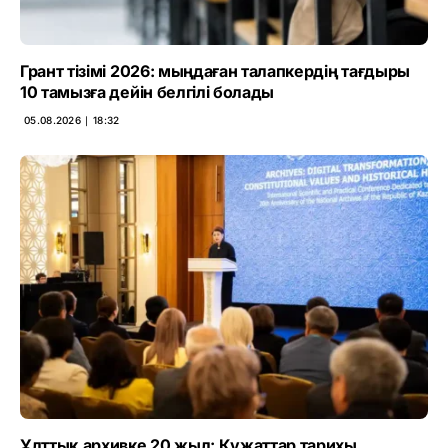
Грант тізімі 2026: мыңдаған талапкердің тағдыры
10 тамызға дейін белгілі болады
05.08.2026 ∣ 18:32
Ұлттық архивке 20 жыл: Құжаттар тарихы