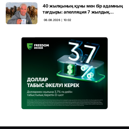
40 жылқының құны мен бір адамның
тағдыры: апелляция 7 жылдық
үкімді бұзды
06.08.2026 ∣ 10:02