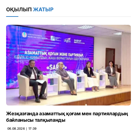
Link
ОҚЫЛЫП
ЖАТЫР
Жезқазғанда азаматтық қоғам мен партиялардың
байланысы талқыланды
06.08.2026 ∣ 17:39