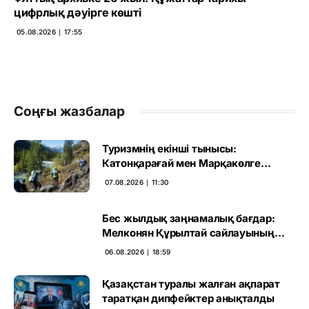
цифрлық дәуірге көшті
05.08.2026 ∣ 17:55
Соңғы жазбалар
Туризмнің екінші тынысы:
Катонқарағай мен Марқакөлге
инвестиция не береді
07.08.2026 ∣ 11:30
Бес жылдық заңнамалық бағдар:
Мелконян Құрылтай сайлауының
маңызын бағалады
06.08.2026 ∣ 18:59
Қазақстан туралы жалған ақпарат
таратқан дипфейктер анықталды