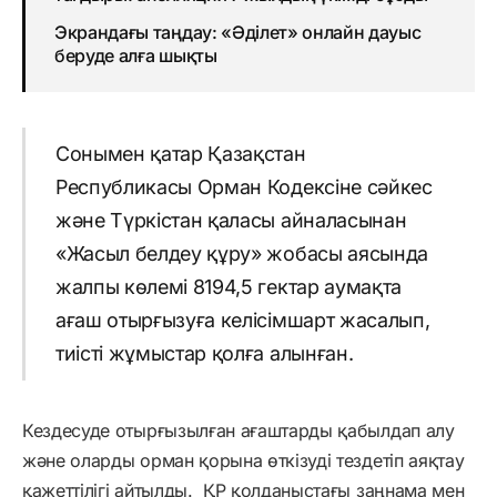
Экрандағы таңдау: «Әділет» онлайн дауыс
беруде алға шықты
Сонымен қатар Қазақстан
Республикасы Орман Кодексіне сәйкес
және Түркістан қаласы айналасынан
«Жасыл белдеу құру» жобасы аясында
жалпы көлемі 8194,5 гектар аумақта
ағаш отырғызуға келісімшарт жасалып,
тиісті жұмыстар қолға алынған.
Кездесуде отырғызылған ағаштарды қабылдап алу
және оларды орман қорына өткізуді тездетіп аяқтау
қажеттілігі айтылды. ҚР қолданыстағы заңнама мен