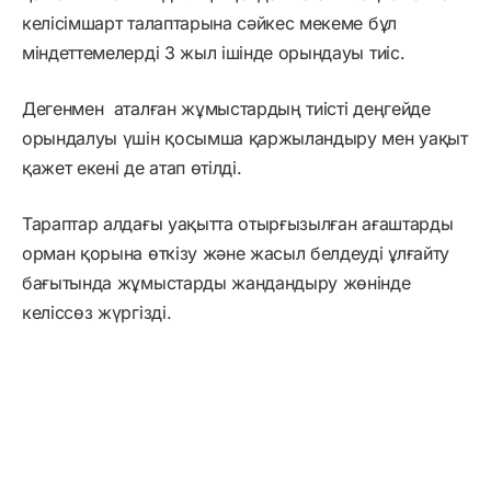
келісімшарт талаптарына сәйкес мекеме бұл
міндеттемелерді 3 жыл ішінде орындауы тиіс.
Дегенмен аталған жұмыстардың тиісті деңгейде
орындалуы үшін қосымша қаржыландыру мен уақыт
қажет екені де атап өтілді.
Тараптар алдағы уақытта отырғызылған ағаштарды
орман қорына өткізу және жасыл белдеуді ұлғайту
бағытында жұмыстарды жандандыру жөнінде
келіссөз жүргізді.