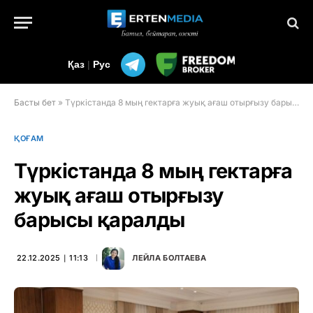
Қаз
|
Рус
Басты бет
»
Түркістанда 8 мың гектарға жуық ағаш отырғызу барысы қаралды
ҚОҒАМ
Түркістанда 8 мың гектарға
жуық ағаш отырғызу
барысы қаралды
22.12.2025 ∣ 11:13
ЛЕЙЛА БОЛТАЕВА