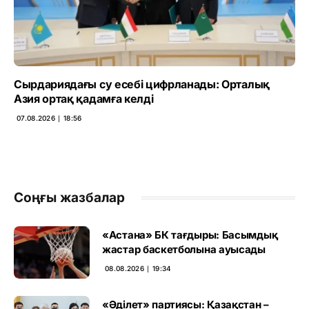
Сырдариядағы су есебі цифрланады: Орталық
Азия ортақ қадамға келді
07.08.2026 ∣ 18:56
Соңғы жазбалар
«Астана» БК тағдыры: Басымдық
жастар баскетболына ауысады
08.08.2026 ∣ 19:34
«Әділет» партиясы: Қазақстан –