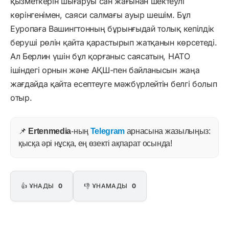
қызметкерін шығаруы сан жағынан шектеулі
көрінгенімен, саяси салмағы ауыр шешім. Бұл
Еуропаға Вашингтонның бұрынғыдай толық кепілдік
беруші рөлін қайта қарастырып жатқанын көрсетеді.
Ал Берлин үшін бұл қорғаныс саясатын, НАТО
ішіндегі орнын және АҚШ-пен байланысын жаңа
жағдайда қайта есептеуге мәжбүрлейтін белгі болып
отыр.
📌
Ertenmedia
-ның
Telegram
арнасына жазылыңыз:
қысқа әрі нұсқа, ең өзекті ақпарат осында!
👍 ҰНАДЫ
0
👎 ҰНАМАДЫ
0