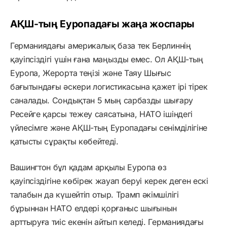
АҚШ-тың Еуропадағы жаңа жоспары
Германиядағы америкалық база тек Берлиннің
қауіпсіздігі үшін ғана маңызды емес. Ол АҚШ-тың
Еуропа, Жерорта теңізі және Таяу Шығыс
бағытындағы әскери логистикасына қажет ірі тірек
саналады. Сондықтан 5 мың сарбазды шығару
Ресейге қарсы тежеу саясатына, НАТО ішіндегі
үйлесімге және АҚШ-тың Еуропадағы сенімділігіне
қатысты сұрақты көбейтеді.
Вашингтон бұл қадам арқылы Еуропа өз
қауіпсіздігіне көбірек жауап беруі керек деген ескі
талабын да күшейтіп отыр. Трамп әкімшілігі
бұрыннан НАТО елдері қорғаныс шығынын
арттыруға тиіс екенін айтып келеді. Германиядағы