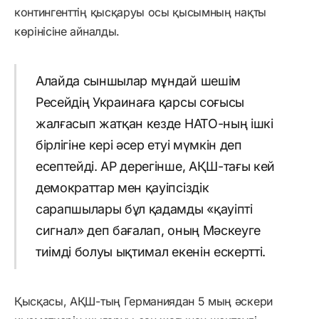
контингенттің қысқаруы осы қысымның нақты
көрінісіне айналды.
Алайда сыншылар мұндай шешім
Ресейдің Украинаға қарсы соғысы
жалғасып жатқан кезде НАТО-ның ішкі
бірлігіне кері әсер етуі мүмкін деп
есептейді. AP дерегінше, АҚШ-тағы кей
демократтар мен қауіпсіздік
сарапшылары бұл қадамды «қауіпті
сигнал» деп бағалап, оның Мәскеуге
тиімді болуы ықтимал екенін ескертті.
Қысқасы, АҚШ-тың Германиядан 5 мың әскери