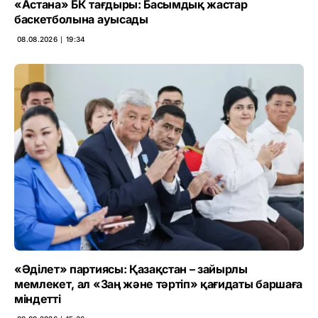
«Астана» БК тағдыры: Басымдық жастар
баскетболына ауысады
08.08.2026 ∣ 19:34
«Әділет» партиясы: Қазақстан – зайырлы
мемлекет, ал «Заң және тәртіп» қағидаты баршаға
міндетті