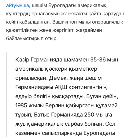
айтуынша
, шешім Еуропадағы америкалық
күштердің орналасуын жан-жақты қайта қараудан
кейін қабылданған. Вашингтон мұны операциялық
қажеттілікпен және жергілікті жағдаймен
байланыстырып отыр.
Қазір Германияда шамамен 35-36 мың
америкалық әскери қызметкер
орналасқан. Демек, жаңа шешім
Германиядағы АҚШ контингентінің
едәуір бөлігін қысқартады. Бұған дейін,
1985 жылы Берлин қабырғасы құламай
тұрып, Батыс Германияда 250 мыңға
жуық америкалық сарбаз болған. Сол
кезеңмен салыстырғанда Еуропадағы