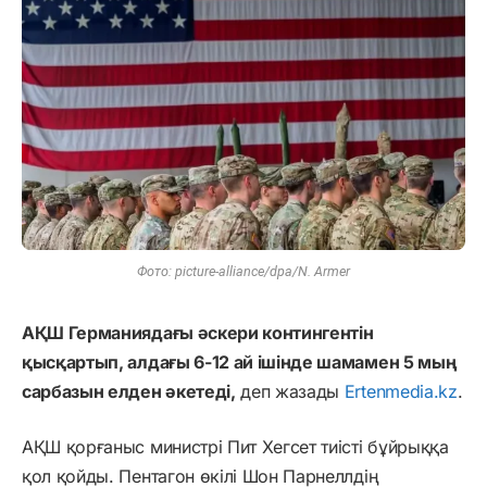
Фото: picture-alliance/dpa/N. Armer
АҚШ Германиядағы әскери контингентін
қысқартып, алдағы 6-12 ай ішінде шамамен 5 мың
сарбазын елден әкетеді,
деп жазады
Ertenmedia.kz
.
АҚШ қорғаныс министрі Пит Хегсет тиісті бұйрыққа
қол қойды. Пентагон өкілі Шон Парнеллдің