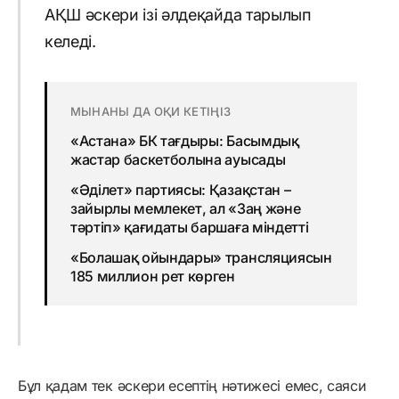
АҚШ әскери ізі әлдеқайда тарылып
келеді.
МЫНАНЫ ДА ОҚИ КЕТІҢІЗ
«Астана» БК тағдыры: Басымдық
жастар баскетболына ауысады
«Әділет» партиясы: Қазақстан –
зайырлы мемлекет, ал «Заң және
тәртіп» қағидаты баршаға міндетті
«Болашақ ойындары» трансляциясын
185 миллион рет көрген
Бұл қадам тек әскери есептің нәтижесі емес, саяси