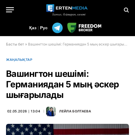
Қаз
|
Рус
Басты бет
»
Вашингтон шешімі: Германиядан 5 мың әскер шығарылады
ЖАҢАЛЫҚТАР
Вашингтон шешімі:
Германиядан 5 мың әскер
шығарылады
02.05.2026 ∣ 13:04
ЛЕЙЛА БОЛТАЕВА