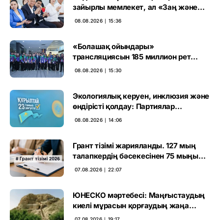
зайырлы мемлекет, ал «Заң және
тәртіп» қағидаты баршаға міндетті
08.08.2026 ∣ 15:36
«Болашақ ойындары»
трансляциясын 185 миллион рет
көрген
08.08.2026 ∣ 15:30
Экологиялық керуен, инклюзия және
өндірісті қолдау: Партиялар
өңірлерде қандай мәселе көтерді
08.08.2026 ∣ 14:06
Грант тізімі жарияланды. 127 мың
талапкердің бәсекесінен 75 мыңы
өтті
07.08.2026 ∣ 22:07
ЮНЕСКО мәртебесі: Маңғыстаудың
киелі мұрасын қорғаудың жаңа
кезеңі басталды
07.08.2026 ∣ 19:17