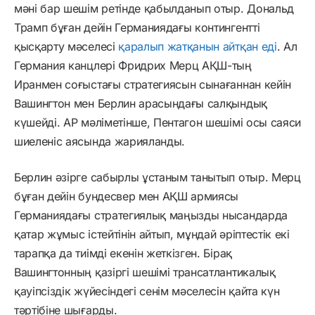
мәні бар шешім ретінде қабылданып отыр. Дональд
Трамп бұған дейін Германиядағы контингентті
қысқарту мәселесі
қаралып жатқанын айтқан еді
. Ал
Германия канцлері Фридрих Мерц АҚШ-тың
Иранмен соғыстағы стратегиясын сынағаннан кейін
Вашингтон мен Берлин арасындағы салқындық
күшейді. AP мәліметінше, Пентагон шешімі осы саяси
шиеленіс аясында жарияланды.
Берлин әзірге сабырлы ұстаным танытып отыр. Мерц
бұған дейін бундесвер мен АҚШ армиясы
Германиядағы стратегиялық маңызды нысандарда
қатар жұмыс істейтінін айтып, мұндай әріптестік екі
тарапқа да тиімді екенін жеткізген. Бірақ
Вашингтонның қазіргі шешімі трансатлантикалық
қауіпсіздік жүйесіндегі сенім мәселесін қайта күн
тәртібіне шығарды.