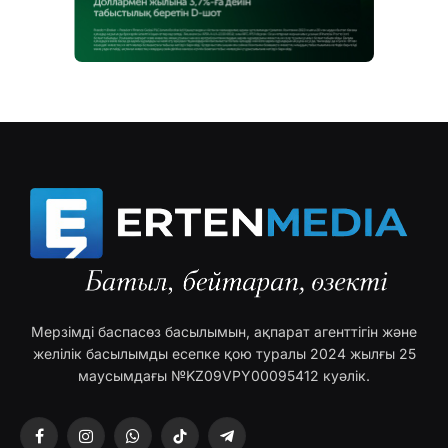
Мерзімді баспасөз басылымын, ақпарат агенттігін және
желілік басылымды есепке қою туралы 2024 жылғы 25
маусымдағы №KZ09VPY00095412 куәлік.
Facebook
Instagram
WhatsApp
TikTok
Telegram