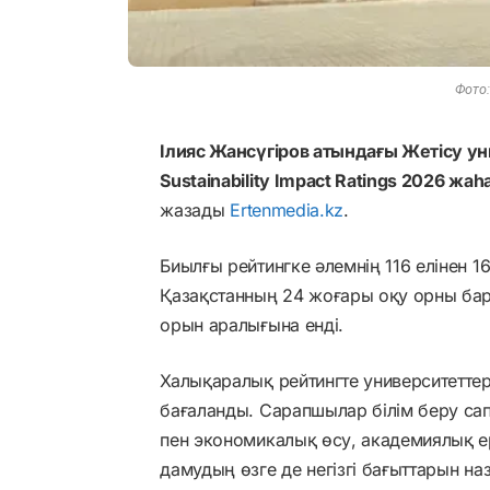
Фото:
Ілияс Жансүгіров атындағы Жетісу ун
Sustainability Impact Ratings 2026 ж
жазады
Ertenmedia.kz
.
Биылғы рейтингке әлемнің 116 елінен 
Қазақстанның 24 жоғары оқу орны бар.
орын аралығына енді.
Халықаралық рейтингте университетте
бағаланды. Сарапшылар білім беру сапа
пен экономикалық өсу, академиялық ер
дамудың өзге де негізгі бағыттарын наз