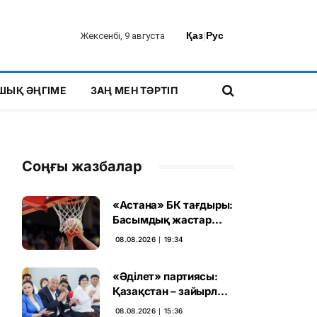
Қаз
|
Рус
Жексенбі, 9 августа
ШЫҚ ӘҢГІМЕ
ЗАҢ МЕН ТӘРТІП
Соңғы жазбалар
«Астана» БК тағдыры:
Басымдық жастар
баскетболына
08.08.2026 ∣ 19:34
ауысады
«Әділет» партиясы:
Қазақстан – зайырлы
мемлекет, ал «Заң
08.08.2026 ∣ 15:36