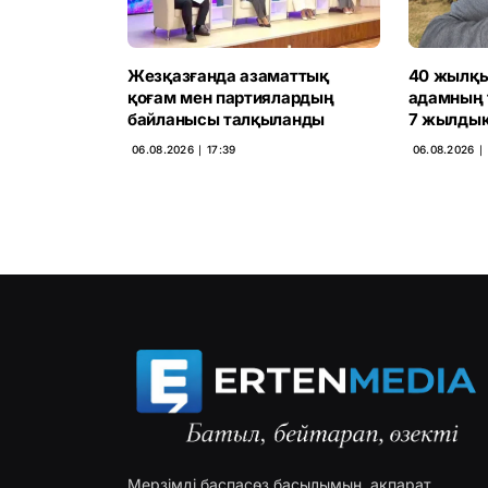
Жезқазғанда азаматтық
40 жылқы
қоғам мен партиялардың
адамның 
байланысы талқыланды
7 жылдық
06.08.2026 ∣ 17:39
06.08.2026 ∣ 
Мерзімді баспасөз басылымын, ақпарат