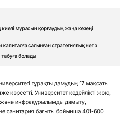
киелі мұрасын қорғаудың жаңа кезеңі
 капиталға салынған стратегиялық негіз
й табуға болады
университеті тұрақты дамудың 17 мақсаты
же көрсетті. Университет кедейлікті жою,
 және инфрақұрылымды дамыту,
және санитария бағыты бойынша 401-600