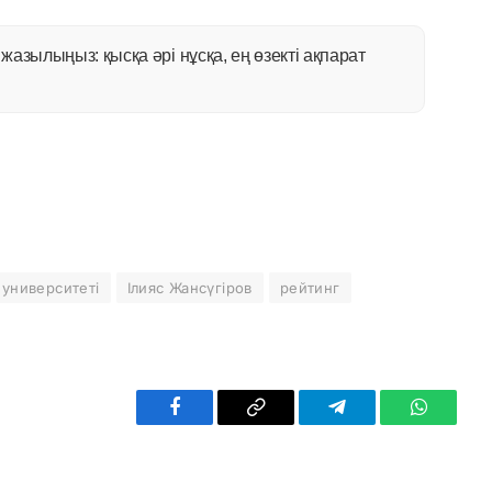
азылыңыз: қысқа әрі нұсқа, ең өзекті ақпарат
 университеті
Ілияс Жансүгіров
рейтинг
Facebook
Copy
Telegram
WhatsAp
Link