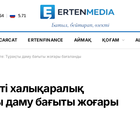
|
64
5.71
САЯСАТ
ERTENFINANCE
АЙМАҚ
ҚОҒАМ
А
те: Тұрақты даму бағыты жоғары бағаланды
ті халықаралық
ы даму бағыты жоғары