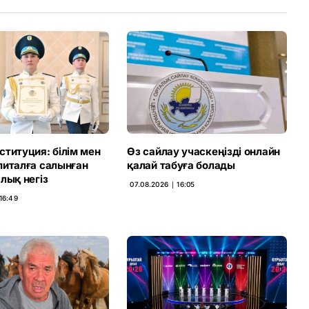
титуция: білім мен
Өз сайлау учаскеңізді онлайн
питалға салынған
қалай табуға болады
лық негіз
07.08.2026 ∣ 16:05
16:49