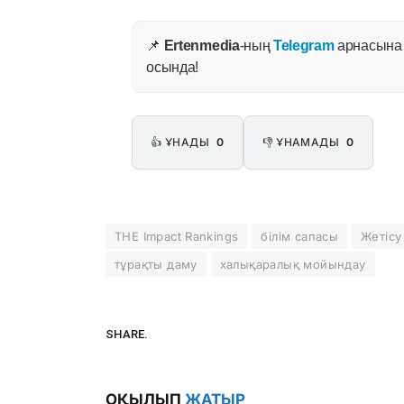
📌
Ertenmedia
-ның
Telegram
арнасына ж
осында!
👍 ҰНАДЫ
0
👎 ҰНАМАДЫ
0
THE Impact Rankings
білім сапасы
Жетісу
тұрақты даму
халықаралық мойындау
SHARE.
ОҚЫЛЫП
ЖАТЫР