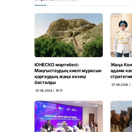
ЮНЕСКО мәртебесі:
Жаңа Конс
Маңғыстаудың киелі мұрасын
адами ка
қорғаудың жаңа кезеңі
стратегия
басталды
07.08.2026 ∣ 
07.08.2026 ∣ 19:17