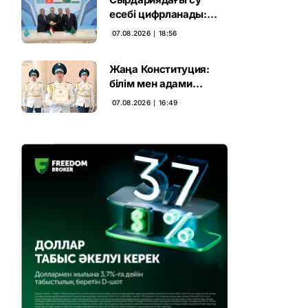
есебі цифрланады:
Орталық Азия ортақ
07.08.2026 ∣ 18:56
қадамға келді
Жаңа Конституция:
білім мен адами
капиталға салынған
07.08.2026 ∣ 16:49
стратегиялық негіз