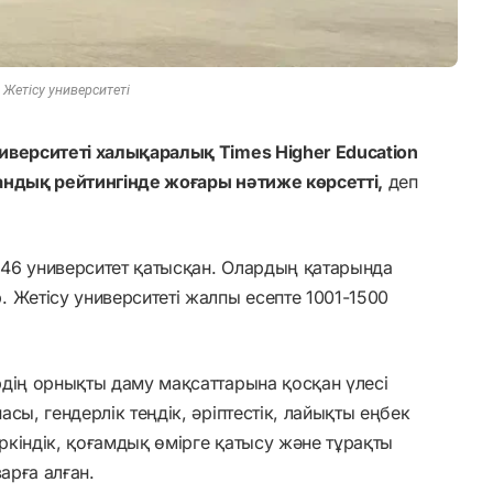
 Жетісу университеті
иверситеті халықаралық Times Higher Education
аһандық рейтингінде жоғары нәтиже көрсетті,
деп
1646 университет қатысқан. Олардың қатарында
 Жетісу университеті жалпы есепте 1001-1500
рдің орнықты даму мақсаттарына қосқан үлесі
сы, гендерлік теңдік, әріптестік, лайықты еңбек
кіндік, қоғамдық өмірге қатысу және тұрақты
арға алған.