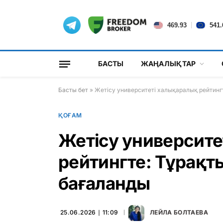
|
469.93
541.
БАСТЫ
ЖАҢАЛЫҚТАР
Басты бет
»
Жетісу университеті халықаралық рейтинг
ҚОҒАМ
Жетісу университе
рейтингте: Тұрақт
бағаланды
25.06.2026 ∣ 11:09
ЛЕЙЛА БОЛТАЕВА