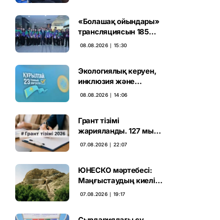
және тәртіп» қағидаты
баршаға міндетті
«Болашақ ойындары»
трансляциясын 185
миллион рет көрген
08.08.2026 ∣ 15:30
Экологиялық керуен,
инклюзия және
өндірісті қолдау:
08.08.2026 ∣ 14:06
Партиялар өңірлерде
қандай мәселе көтерді
Грант тізімі
жарияланды. 127 мың
талапкердің
07.08.2026 ∣ 22:07
бәсекесінен 75 мыңы
өтті
ЮНЕСКО мәртебесі:
Маңғыстаудың киелі
мұрасын қорғаудың
07.08.2026 ∣ 19:17
жаңа кезеңі басталды
Сырдариядағы су