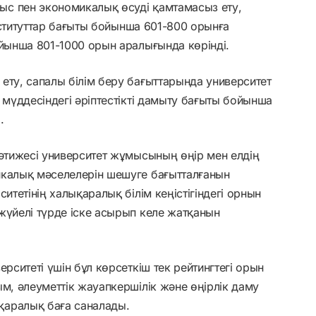
с пен экономикалық өсуді қамтамасыз ету,
институттар бағыты бойынша 601-800 орынға
ойынша 801-1000 орын аралығында көрінді.
ету, сапалы білім беру бағыттарында университет
 мүддесіндегі әріптестікті дамыту бағыты бойынша
.
нәтижесі университет жұмысының өңір мен елдің
икалық мәселелерін шешуге бағытталғанын
итетінің халықаралық білім кеңістігіндегі орнын
жүйелі түрде іске асырып келе жатқанын
ерситеті үшін бұл көрсеткіш тек рейтингтегі орын
ым, әлеуметтік жауапкершілік және өңірлік даму
қаралық баға саналады.