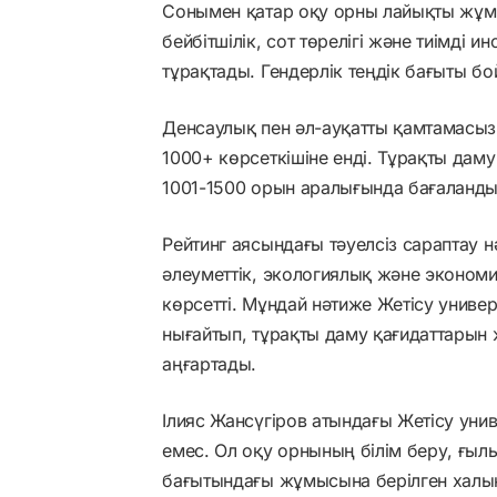
Сонымен қатар оқу орны лайықты жұмы
бейбітшілік, сот төрелігі және тиімді 
тұрақтады. Гендерлік теңдік бағыты б
Денсаулық пен әл-ауқатты қамтамасыз 
1000+ көрсеткішіне енді. Тұрақты даму
1001-1500 орын аралығында бағаланды
Рейтинг аясындағы тәуелсіз сараптау 
әлеуметтік, экологиялық және эконом
көрсетті. Мұндай нәтиже Жетісу универс
нығайтып, тұрақты даму қағидаттарын 
аңғартады.
Ілияс Жансүгіров атындағы Жетісу унив
емес. Ол оқу орнының білім беру, ғыл
бағытындағы жұмысына берілген халы