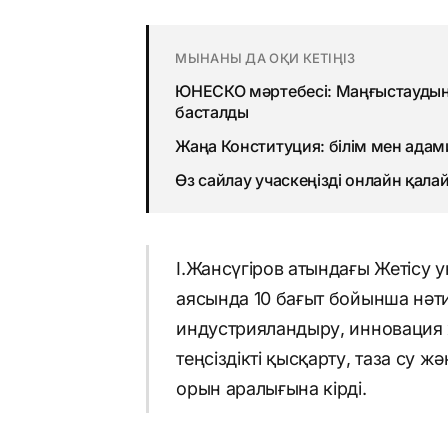
МЫНАНЫ ДА ОҚИ КЕТІҢІЗ
ЮНЕСКО мәртебесі: Маңғыстаудың 
басталды
Жаңа Конституция: білім мен адами
Өз сайлау учаскеңізді онлайн қала
І.Жансүгіров атындағы Жетісу 
аясында 10 бағыт бойынша нәти
индустрияландыру, инновация
теңсіздікті қысқарту, таза су 
орын аралығына кірді.