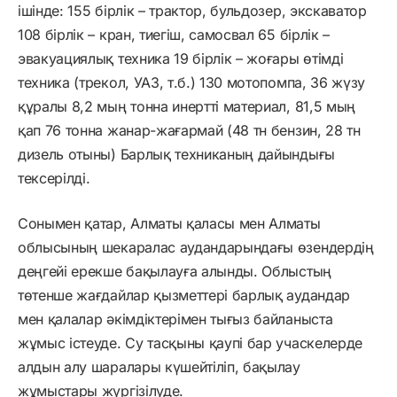
ішінде: 155 бірлік – трактор, бульдозер, экскаватор
108 бірлік – кран, тиегіш, самосвал 65 бірлік –
эвакуациялық техника 19 бірлік – жоғары өтімді
техника (трекол, УАЗ, т.б.) 130 мотопомпа, 36 жүзу
құралы 8,2 мың тонна инертті материал, 81,5 мың
қап 76 тонна жанар-жағармай (48 тн бензин, 28 тн
дизель отыны) Барлық техниканың дайындығы
тексерілді.
Сонымен қатар, Алматы қаласы мен Алматы
облысының шекаралас аудандарындағы өзендердің
деңгейі ерекше бақылауға алынды. Облыстың
төтенше жағдайлар қызметтері барлық аудандар
мен қалалар әкімдіктерімен тығыз байланыста
жұмыс істеуде. Су тасқыны қаупі бар учаскелерде
алдын алу шаралары күшейтіліп, бақылау
жұмыстары жүргізілуде.