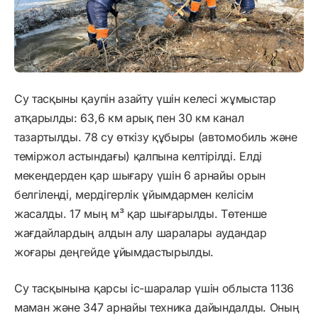
Су тасқыны қаупін азайту үшін келесі жұмыстар
атқарылды: 63,6 км арық пен 30 км канал
тазартылды. 78 су өткізу құбыры (автомобиль және
теміржол астындағы) қалпына келтірілді. Елді
мекендерден қар шығару үшін 6 арнайы орын
белгіленді, мердігерлік ұйымдармен келісім
жасалды. 17 мың м³ қар шығарылды. Төтенше
жағдайлардың алдын алу шаралары аудандар
жоғары деңгейде ұйымдастырылды.
Су тасқынына қарсы іс-шаралар үшін облыста 1136
маман және 347 арнайы техника дайындалды. Оның