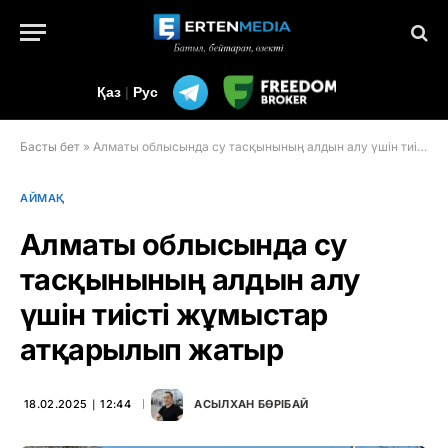
Қаз
|
Рус
Басты бет
»
Алматы облысында су тасқынының алдын алу үшін тиісті жұмыстар атқарылып жатыр
АЙМАҚ
Алматы облысында су
тасқынының алдын алу
үшін тиісті жұмыстар
атқарылып жатыр
18.02.2025 ∣ 12:44
АСЫЛХАН БӨРІБАЙ