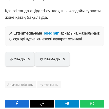
Қазіргі таңда өңірдегі су тасқыны жағдайы тұрақты
және қатаң бақылауда.
📌
Ertenmedia
-ның
Telegram
арнасына жазылыңыз:
қысқа әрі нұсқа, ең өзекті ақпарат осында!
👍 ҰНАДЫ
0
👎 ҰНАМАДЫ
0
Алматы облысы
су тасқыны
Facebook
Copy
Telegram
WhatsAp