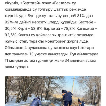
«Күрті», «Бартоғай» және «Бестөбе» су
қоймаларында су толтыру штаттық режимде
жүргізілуде. Бүгінде су толтыру деңгейі 31%-дан
92%-ға дейінгі көрсеткіштерді құрайды: Бестөбе –
30,5% Күрті – 53,9% Бартоғай – 78,3% Қапшағай –
92,6% Қалған су қоймалары транзиттік режимде
жұмыс істеп, тұрақты мониторинг жүргізілуде.
Облыстың 4 ауданында су тасқыны қаупі жоғары
деп танылған 13 учаске анықталды. Бұл аймақтарда
11 мыңнан астам тұрғын үй және 34 мыңнан астам
адам тұрады.