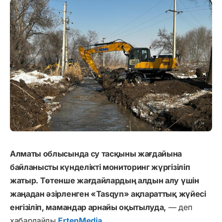
Алматы облысында су тасқыны жағдайына
байланысты күнделікті мониторинг жүргізіліп
жатыр. Төтенше жағдайлардың алдын алу үшін
жаңадан әзірленген «Tasqyn» ақпараттық жүйесі
енгізіліп, мамандар арнайы оқытылуда,
— деп
хабарлайды
ErtenMedia.