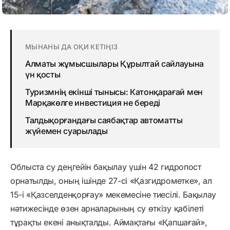
МЫНАНЫ ДА ОҚИ КЕТІҢІЗ
Алматы жұмысшылары Құрылтай сайлауына
үн қосты
Туризмнің екінші тынысы: Катонқарағай мен
Марқакөлге инвестиция не береді
Талдықорғандағы саябақтар автоматты
жүйемен суарылады
Облыста су деңгейін бақылау үшін 42 гидропост
орнатылды, оның ішінде 27-сі «Қазгидрометке», ал
15-і «Қазселденқорғау» мекемесіне тиесілі. Бақылау
нәтижесінде өзен арналарының су өткізу қабілеті
тұрақты екені анықталды. Аймақтағы «Қапшағай»,