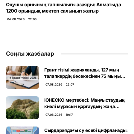
Оқушы орнының тапшылығы азаяды: Алматыда
1200 орындық мектеп салынып жатыр
04.08.2026 ∣ 22:06
Соңғы жазбалар
Грант тізімі жарияланды. 127 мың
талапкердің бәсекесінен 75 мыңы
өтті
07.08.2026 ∣ 22:07
ЮНЕСКО мәртебесі: Маңғыстаудың
киелі мұрасын қорғаудың жаңа
кезеңі басталды
07.08.2026 ∣ 19:17
Сырдариядағы су есебі цифрланады: