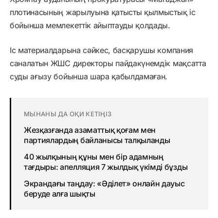
плотинасының жарылуына қатысты қылмыстық іс
бойынша мемлекеттік айыптауды қолдады.
Іс материалдарына сәйкес, басқарушы компания
саналатын ЖШС директоры пайдакүнемдік мақсатта
суды ағызу бойынша шара қабылдамаған.
МЫНАНЫ ДА ОҚИ КЕТІҢІЗ
Жезқазғанда азаматтық қоғам мен
партиялардың байланысы талқыланды
40 жылқының құны мен бір адамның
тағдыры: апелляция 7 жылдық үкімді бұзды
Экрандағы таңдау: «Әділет» онлайн дауыс
беруде алға шықты