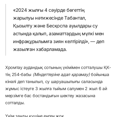
«2024 жылғы 4 сәуірде бөгеттің
жарылуы нәтижесінде Табантал,
Қызылту және Бесқоспа ауылдары су
астында қалып, азаматтардың мүлкі мен
инфрақұрылымға зиян келтірілді», — деп
жазылған хабарламада.
Хромтау аудандық сотының үкімімен сотталушы ҚК-
тің 254-бабы
(Мiндеттерiне адал қарамау)
бойынша
кінәлі деп танылып, су шаруашылығы саласында
жұмыс істеуге 3 жылға тыйым салумен 2 жыл 6 ай
мерзімге бас бостандығын шектеу жазасына
сотталды.
Үкім заңды күшіне енген жоқ.