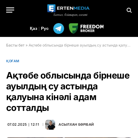
Қаз
|
Рус
Басты бет
»
Ақтөбе облысында бірнеше ауылдың су астында қалуына кінәлі адам сотталды
ҚОҒАМ
Ақтөбе облысында бірнеше
ауылдың су астында
қалуына кінәлі адам
сотталды
07.02.2025 ∣ 12:11
АСЫЛХАН БӨРІБАЙ