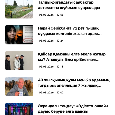
Талдықорғандағы саябақтар
автоматты жүйемен суарылады
06.08.2026 ∣ 10:56
Нұрай Серікбайға 72 рет пышақ
сұққысы келгенін жазған адам
ұсталды
06.08.2026 ∣ 10:24
Қайсар Қамзаны елге әкеле жатыр
ма? Атышулы Блогер Виетнам
әуежайында көзге түсті
06.08.2026 ∣ 10:14
40 жылқының құны мен бір адамның
тағдыры: апелляция 7 жылдық
үкімді бұзды
06.08.2026 ∣ 10:02
Экрандағы таңдау: «Әділет» онлайн
дауыс беруде алға шықты