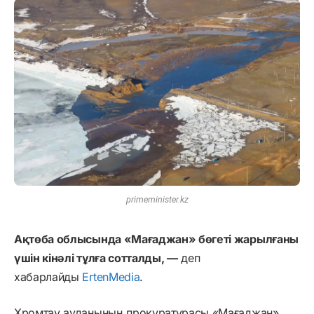
primeminister.kz
Ақтөба облысында «Мағаджан» бөгеті жарылғаны
үшін кінәлі тұлға сотталды, —
деп
хабарлайды
ErtenMedia
.
Хромтау ауданының прокуратурасы «Мағаджан»