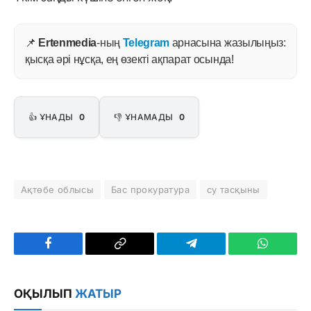
📌
Ertenmedia
-ның
Telegram
арнасына жазылыңыз:
қысқа әрі нұсқа, ең өзекті ақпарат осында!
👍 ҰНАДЫ
0
👎 ҰНАМАДЫ
0
Ақтөбе облысы
Бас прокуратура
су тасқыны
Facebook
Copy
Telegram
WhatsAp
Link
ОҚЫЛЫП
ЖАТЫР