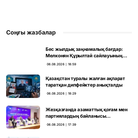
Соңғы жазбалар
Бес жылдық заңнамалық бағдар:
Мелконян Құрылтай сайлауының
маңызын бағалады
06.08.2026 ∣ 18:59
Қазақстан туралы жалған ақпарат
таратқан дипфейктер анықталды
06.08.2026 ∣ 18:29
Жезқазғанда азаматтық қоғам мен
партиялардың байланысы
талқыланды
06.08.2026 ∣ 17:39