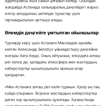
аудиториясы жыл сайын ұлғайып келеді. Осындай
жағдайда Астанада халықаралық деңгейдегі жарыс
өткізу елорданың шетелдік туристер үшін
тартымдылығын арттыра алады.
Әлемдік деңгейге ұмтылған ойыншылар
Турнирді көру үшін Астанаға Мәскеуден арнайы
келген Александр Белобух ұйымдастыру деңгейіне
жоғары баға берді. Оның айтуынша, елордаға алғаш
рет келсе де, қаладағы атмосфера мен жастардың
киберспортқа қызығушылығы ерекше әсер
қалдырған.
«Мен Астанаға алғаш рет келіп тұрмын. Қазір аң-таң
күйде отырмын. Әсіресе жастардың киберспортқа
деген зор қызығушылығы қуантады. Қазақстанда
қазір бразилиялық FURIA Esports клубында ойнайтын