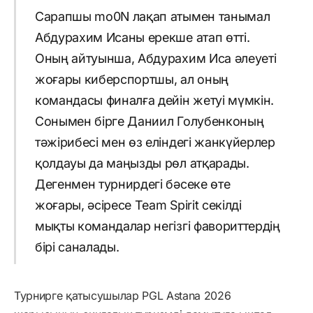
Сарапшы mo0N лақап атымен танымал
Абдурахим Исаны ерекше атап өтті.
Оның айтуынша, Абдурахим Иса әлеуеті
жоғары киберспортшы, ал оның
командасы финалға дейін жетуі мүмкін.
Сонымен бірге Даниил Голубенконың
тәжірибесі мен өз еліндегі жанкүйерлер
қолдауы да маңызды рөл атқарады.
Дегенмен турнирдегі бәсеке өте
жоғары, әсіресе Team Spirit секілді
мықты командалар негізгі фавориттердің
бірі саналады.
Турнирге қатысушылар PGL Astana 2026