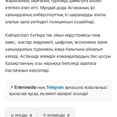
жарысының оқиғалық туризмді дамытуға ықпал
ететінін атап өтті. Мұндай дода Астананың ірі
халықаралық киберспорттық іс-шараларды өткізе
алатын қала ретіндегі позициясын күшейтеді.
Киберспорт бүгінде тек ойын индустриясы ғана
емес, жастар мәдениеті, цифрлық экономика және
халықаралық туризмнің жаңа бағытына айналып
келеді. Астанада әлемдік командалардың бас қосуы
Қазақстанның осы нарыққа белсенді араласа
бастағанын көрсетеді.
📌
Ertenmedia
-ның
Telegram
арнасына жазылыңыз:
қысқа әрі нұсқа, ең өзекті ақпарат осында!
👍 ҰНАДЫ
0
👎 ҰНАМАДЫ
0