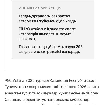
МЫНАНЫ ДА ОҚИ КЕТІҢІЗ
Талдықорғандағы саябақтар
автоматты жүйемен суарылады
F1H2O жобасы: Қонаевта спорт
катерлерін шығаратын зауыт
ашылмақ
Тозған желінің түйіні: Атырауда 393
шақырым электр желісі жаңарады
PGL Astana 2026 турнирі Қазақстан Республикасы
Туризм және спорт министрлігі бекіткен 2026 жылға
арналған туристік іс-шаралар күнтізбесіне енгізілген.
Сарапшылардың айтуынша, әлемде киберспорт