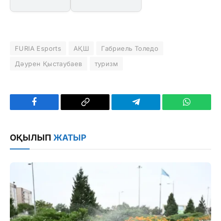
FURIA Esports
АҚШ
Габриель Толедо
Дәурен Қыстаубаев
туризм
Facebook
Copy
Telegram
WhatsAp
Link
ОҚЫЛЫП
ЖАТЫР