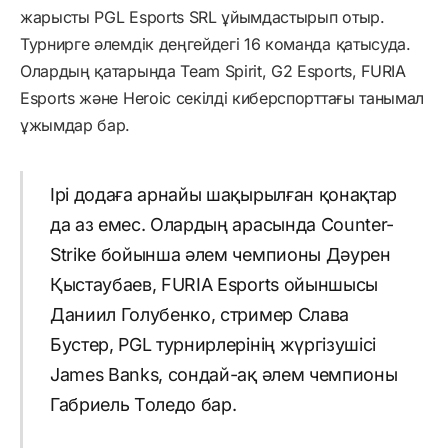
жарысты PGL Esports SRL ұйымдастырып отыр.
Турнирге әлемдік деңгейдегі 16 команда қатысуда.
Олардың қатарында Team Spirit, G2 Esports, FURIA
Esports және Heroic секілді киберспорттағы танымал
ұжымдар бар.
Ірі додаға арнайы шақырылған қонақтар
да аз емес. Олардың арасында Counter-
Strike бойынша әлем чемпионы Дәурен
Қыстаубаев, FURIA Esports ойыншысы
Даниил Голубенко, стример Слава
Бустер, PGL турнирлерінің жүргізушісі
James Banks, сондай-ақ әлем чемпионы
Габриель Толедо бар.