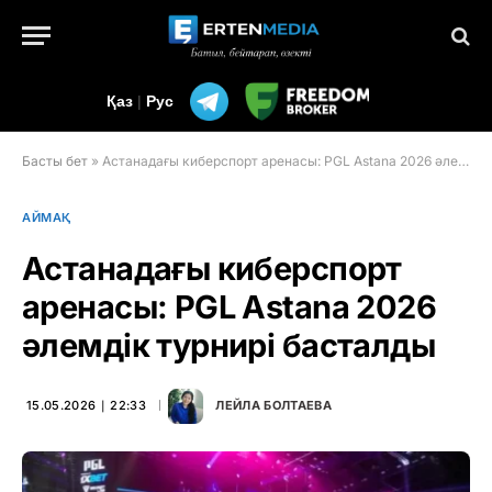
Қаз
|
Рус
Басты бет
»
Астанадағы киберспорт аренасы: PGL Astana 2026 әлемдік турнирі басталды
АЙМАҚ
Астанадағы киберспорт
аренасы: PGL Astana 2026
әлемдік турнирі басталды
15.05.2026 ∣ 22:33
ЛЕЙЛА БОЛТАЕВА