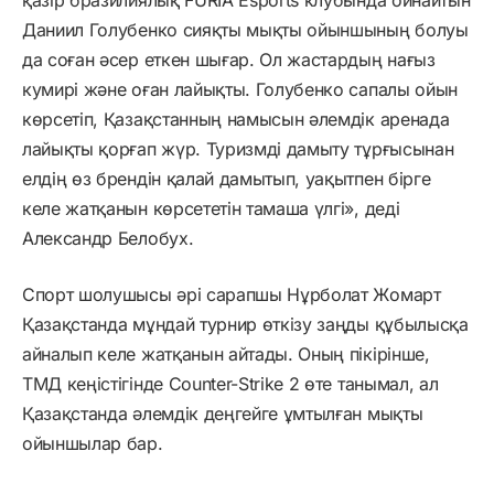
Даниил Голубенко сияқты мықты ойыншының болуы
да соған әсер еткен шығар. Ол жастардың нағыз
кумирі және оған лайықты. Голубенко сапалы ойын
көрсетіп, Қазақстанның намысын әлемдік аренада
лайықты қорғап жүр. Туризмді дамыту тұрғысынан
елдің өз брендін қалай дамытып, уақытпен бірге
келе жатқанын көрсететін тамаша үлгі», деді
Александр Белобух.
Спорт шолушысы әрі сарапшы Нұрболат Жомарт
Қазақстанда мұндай турнир өткізу заңды құбылысқа
айналып келе жатқанын айтады. Оның пікірінше,
ТМД кеңістігінде Counter-Strike 2 өте танымал, ал
Қазақстанда әлемдік деңгейге ұмтылған мықты
ойыншылар бар.