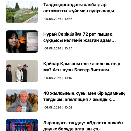
Талдықорғандағы саябақтар
автоматты жүйемен суарылады
06.08.2026 ∣ 10:56
Нұрай Серікбайға 72 рет пышақ
сұққысы келгенін жазған адам
ұсталды
06.08.2026 ∣ 10:24
Қайсар Қамзаны елге әкеле жатыр
ма? Атышулы Блогер Виетнам
әуежайында көзге түсті
06.08.2026 ∣ 10:14
40 жылқының құны мен бір адамның
тағдыры: апелляция 7 жылдық
үкімді бұзды
06.08.2026 ∣ 10:02
Экрандағы таңдау: «Әділет» онлайн
дауыс беруде алға шықты