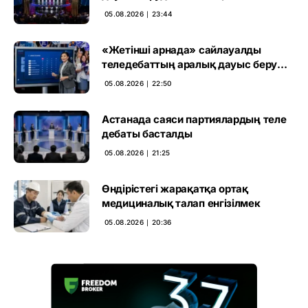
05.08.2026 ∣ 23:44
«Жетінші арнада» сайлауалды
теледебаттың аралық дауыс беру
нәтижесі жарияланды
05.08.2026 ∣ 22:50
Астанада саяси партиялардың теле
дебаты басталды
05.08.2026 ∣ 21:25
Өндірістегі жарақатқа ортақ
медициналық талап енгізілмек
05.08.2026 ∣ 20:36