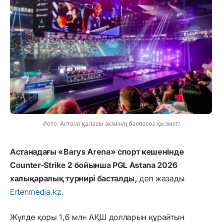
Фото: Астана қаласы әкімінің баспасөз қызметі
Астанадағы «Barys Arena» спорт кешенінде
Counter-Strike 2 бойынша PGL Astana 2026
халықаралық турнирі басталды,
деп жазады
Ertenmedia.kz
.
Жүлде қоры 1,6 млн АҚШ долларын құрайтын