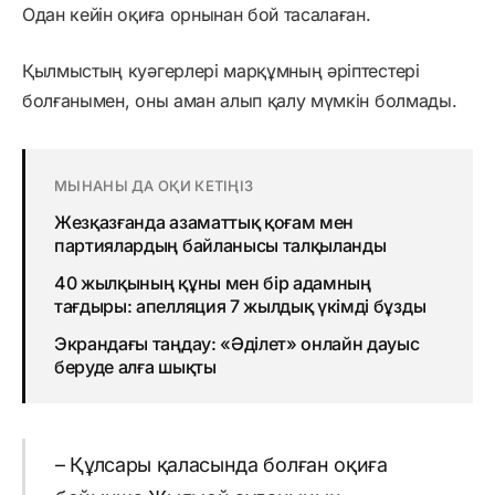
Одан кейін оқиға орнынан бой тасалаған.
Қылмыстың куәгерлері марқұмның әріптестері
болғанымен, оны аман алып қалу мүмкін болмады.
МЫНАНЫ ДА ОҚИ КЕТІҢІЗ
Жезқазғанда азаматтық қоғам мен
партиялардың байланысы талқыланды
40 жылқының құны мен бір адамның
тағдыры: апелляция 7 жылдық үкімді бұзды
Экрандағы таңдау: «Әділет» онлайн дауыс
беруде алға шықты
– Құлсары қаласында болған оқиға