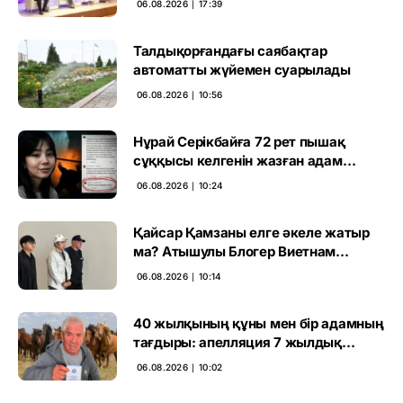
06.08.2026 ∣ 17:39
Талдықорғандағы саябақтар
автоматты жүйемен суарылады
06.08.2026 ∣ 10:56
Нұрай Серікбайға 72 рет пышақ
сұққысы келгенін жазған адам
ұсталды
06.08.2026 ∣ 10:24
Қайсар Қамзаны елге әкеле жатыр
ма? Атышулы Блогер Виетнам
әуежайында көзге түсті
06.08.2026 ∣ 10:14
40 жылқының құны мен бір адамның
тағдыры: апелляция 7 жылдық
үкімді бұзды
06.08.2026 ∣ 10:02