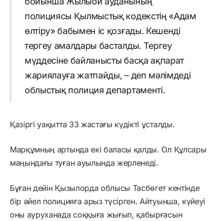
бойынша Жылыой ауданының
полициясы Қылмыстық кодекстің «Адам
өлтіру» бабымен іс қозғады. Кешенді
тергеу амалдары басталды. Тергеу
мүддесіне байланысты басқа ақпарат
жариялауға жатпайды, – деп мәлімдеді
облыстық полиция департаменті.
Қазіргі уақытта 33 жастағы күдікті ұсталды.
Марқұмның артында екі баласы қалды. Ол Құлсары
маңындағы туған ауылында жерленеді.
Бұған дейін Қызылорда облысы Тасбөгет кентінде
бір әйел полицияға арыз түсірген. Айтуынша, күйеуі
оны ауруханада соққыға жығып, қабырғасын