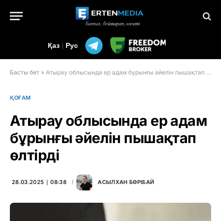
Қаз
|
Рус
Басты бет
»
Атырау облысында ер адам бұрынғы әйелін пышақтап өлтірді
ҚОҒАМ
Атырау облысында ер адам
бұрынғы әйелін пышақтап
өлтірді
28.03.2025 ∣ 08:38
АСЫЛХАН БӨРІБАЙ