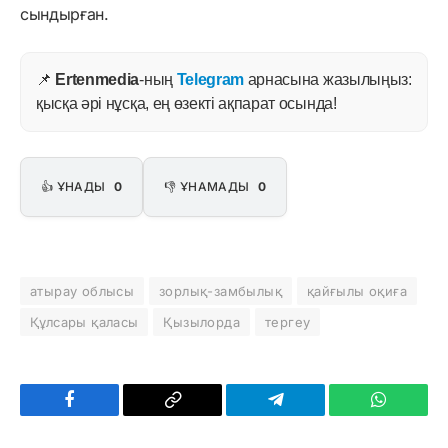
сындырған.
📌
Ertenmedia
-ның
Telegram
арнасына жазылыңыз:
қысқа әрі нұсқа, ең өзекті ақпарат осында!
👍 ҰНАДЫ
0
👎 ҰНАМАДЫ
0
атырау облысы
зорлық-замбылық
қайғылы оқиға
Құлсары қаласы
Қызылорда
тергеу
Facebook
Copy
Telegram
WhatsAp
Link