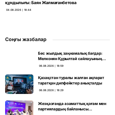
құндылығы: Баян Жалмағанбетова
04.08.2026 ∣ 18:44
Соңғы жазбалар
Бес жылдық заңнамалық бағдар:
Мелконян Құрылтай сайлауының
маңызын бағалады
06.08.2026 ∣ 18:59
Қазақстан туралы жалған ақпарат
таратқан дипфейктер анықталды
06.08.2026 ∣ 18:29
Жезқазғанда азаматтық қоғам мен
партиялардың байланысы
талқыланды