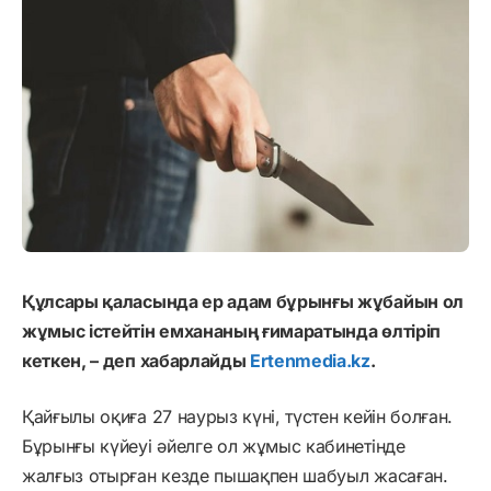
Құлсары қаласында ер адам бұрынғы жұбайын ол
жұмыс істейтін емхананың ғимаратында өлтіріп
кеткен, – деп хабарлайды
Ertenmedia.kz
.
Қайғылы оқиға 27 наурыз күні, түстен кейін болған.
Бұрынғы күйеуі әйелге ол жұмыс кабинетінде
жалғыз отырған кезде пышақпен шабуыл жасаған.