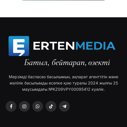
Мерзімді баспасөз басылымын, ақпарат агенттігін және
желілік басылымды есепке қою туралы 2024 жылғы 25
маусымдағы №KZ09VPY00095412 куәлік.
Facebook
Instagram
WhatsApp
TikTok
Telegram