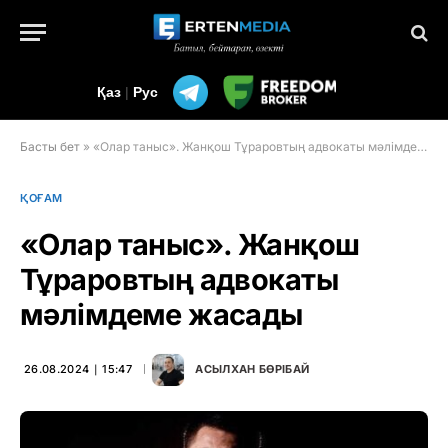
Қаз
|
Рус
Басты бет
»
«Олар таныс». Жанқош Тұраровтың адвокаты мәлімдеме жасады
ҚОҒАМ
«Олар таныс». Жанқош
Тұраровтың адвокаты
мәлімдеме жасады
26.08.2024 ∣ 15:47
АСЫЛХАН БӨРІБАЙ