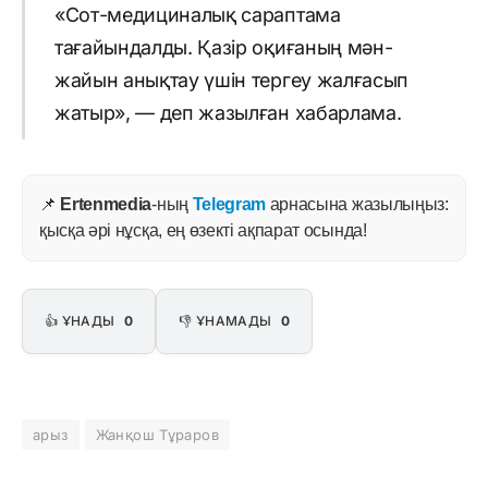
«Сот-медициналық сараптама
тағайындалды. Қазір оқиғаның мән-
жайын анықтау үшін тергеу жалғасып
жатыр», — деп жазылған хабарлама.
📌
Ertenmedia
-ның
Telegram
арнасына жазылыңыз:
қысқа әрі нұсқа, ең өзекті ақпарат осында!
👍 ҰНАДЫ
0
👎 ҰНАМАДЫ
0
арыз
Жанқош Тұраров