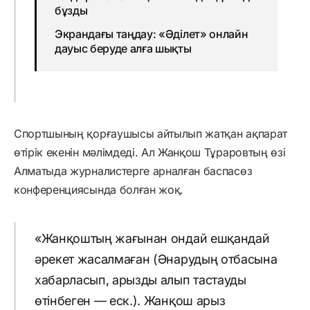
бұзды
Экрандағы таңдау: «Әділет» онлайн
дауыс беруде алға шықты
Спортшының қорғаушысы айтылып жатқан ақпарат
өтірік екенін мәлімдеді. Ал Жанқош Тұраровтың өзі
Алматыда журналистерге арналған баспасөз
конференциясында болған жоқ.
«Жанқоштың жағынан ондай ешқандай
әрекет жасалмаған (Әнарудың отбасына
хабарласып, арызды алып тастауды
өтінбеген — еск.). Жанқош арыз