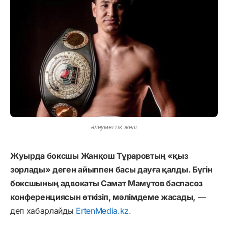
әлеуметтік желі
Жуырда боксшы Жанқош Тұраровтың «қыз
зорлады» деген айыппен басы дауға қалды. Бүгін
боксшының адвокаты Самат Мамұтов баспасөз
конференциясын өткізіп, мәлімдеме жасады,
—
деп хабарлайды
ErtenMedia.kz.