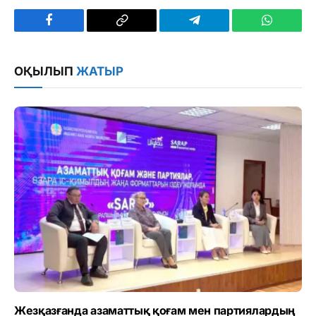
Facebook
Copy
Telegram
WhatsAp
Link
ОҚЫЛЫП
ЖАТЫР
Жезқазғанда азаматтық қоғам мен партиялардың