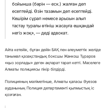
бойынша (бәрін — еск.) жалған деп
есептейді. Өзін тазамын деп есептейді.
Кешірім сұрап немесе арызын алып
тастау туралы өтініш жасауға ешқандай
негіз жоқ», — деді адвокат.
Айта кетейік, бұған дейін БАҚ пен әлеуметтік желіде
танымал қазақстандық боксшы Жанкош Тұраров
«қыз зорлады» деген ақпарат тарап кетті. Мәселеге
Алматы полициясы пікір білдірді.
Полицияның мәліметінше, Алматы қаласы Әуезов
ауданының Полиция департаменті қылмыстық іс
қозғаған.