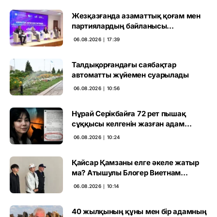
Жезқазғанда азаматтық қоғам мен
партиялардың байланысы
талқыланды
06.08.2026 ∣ 17:39
Талдықорғандағы саябақтар
автоматты жүйемен суарылады
06.08.2026 ∣ 10:56
Нұрай Серікбайға 72 рет пышақ
сұққысы келгенін жазған адам
ұсталды
06.08.2026 ∣ 10:24
Қайсар Қамзаны елге әкеле жатыр
ма? Атышулы Блогер Виетнам
әуежайында көзге түсті
06.08.2026 ∣ 10:14
40 жылқының құны мен бір адамның