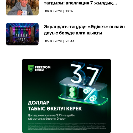
тағдыры: апелляция 7 жылдық
үкімді бұзды
06.08.2026 ∣ 10:02
Экрандағы таңдау: «Әділет» онлайн
дауыс беруде алға шықты
05.08.2026 ∣ 23:44