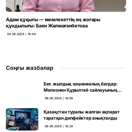
Адам құқығы — мемлекеттің ең жоғары
құндылығы: Баян Жалмағанбетова
04.08.2026 ∣ 18:44
Соңғы жазбалар
Бес жылдық заңнамалық бағдар:
Мелконян Құрылтай сайлауының
маңызын бағалады
06.08.2026 ∣ 18:59
Қазақстан туралы жалған ақпарат
таратқан дипфейктер анықталды
06.08.2026 ∣ 18:29