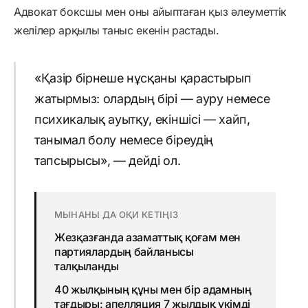
Адвокат боксшы мен оны айыптаған қыз әлеуметтік
желілер арқылы таныс екенін растады.
«Қазір бірнеше нұсқаны қарастырып
жатырмыз: олардың бірі — ауру немесе
психикалық ауытқу, екіншісі — хайп,
танымал болу немесе біреудің
тапсырысы», — дейді ол.
МЫНАНЫ ДА ОҚИ КЕТІҢІЗ
Жезқазғанда азаматтық қоғам мен
партиялардың байланысы
талқыланды
40 жылқының құны мен бір адамның
тағдыры: апелляция 7 жылдық үкімді