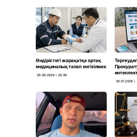
Өндірістегі жарақатқа ортақ
Тергеудег
медициналық талап енгізілмек
Прокурат
интеллект
05.08.2026 ∣ 20:36
30.07.2026 ∣ 