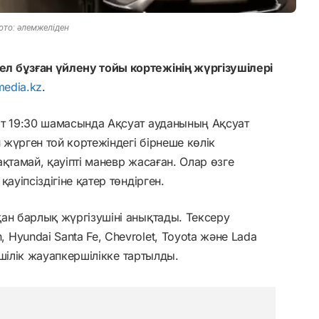
ото: әлемжеліден
л бұзған үйлену тойы кортежінің жүргізушілері
media.kz
.
ат 19:30 шамасында Ақсуат ауданының Ақсуат
 жүрген той кортежіндегі бірнеше көлік
қтамай, қауіпті маневр жасаған. Олар өзге
ауіпсіздігіне қатер төндірген.
ан барлық жүргізушіні анықтады. Тексеру
Hyundai Santa Fe, Chevrolet, Toyota және Lada
імшілік жауапкершілікке тартылды.