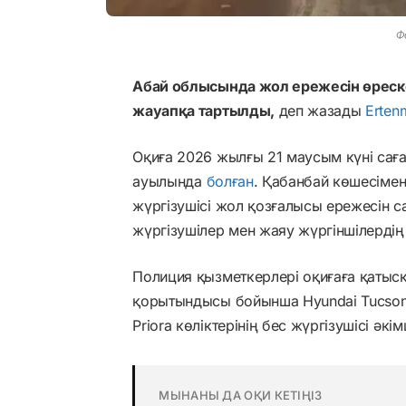
Ф
Абай облысында жол ережесін өреске
жауапқа тартылды,
деп жазады
Erten
Оқиға 2026 жылғы 21 маусым күні сағ
ауылында
болған
. Қабанбай көшесімен
жүргізушісі жол қозғалысы ережесін са
жүргізушілер мен жаяу жүргіншілердің қ
Полиция қызметкерлері оқиғаға қатысқ
қорытындысы бойынша Hyundai Tucson, 
Priora көліктерінің бес жүргізушісі әк
МЫНАНЫ ДА ОҚИ КЕТІҢІЗ