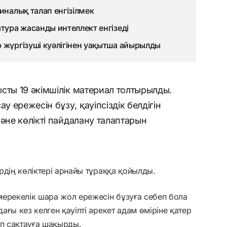
иналық талап енгізілмек
тура жасанды интеллект енгізеді
 жүргізуші куәлігінен уақытша айырылды
сты 19 әкімшілік материал толтырылды.
 ережесін бұзу, қауіпсіздік белдігін
әне көлікті пайдалану талаптарын
рдің көліктері арнайы тұраққа қойылды.
мерекелік шара жол ережесін бұзуға себеп бола
ғы кез келген қауіпті әрекет адам өміріне қатер
тіп сақтауға шақырды.