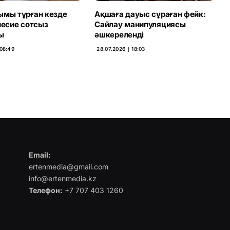
ымы тұрған кезде
Ақшаға дауыс сұраған фейк:
несие сотсыз
Сайлау манипуляциясы
ы
әшкереленді
 08:49
28.07.2026 ∣ 18:03
Email:
ertenmedia@gmail.com
info@ertenmedia.kz
Телефон:
+7 707 403 1260