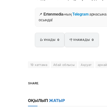
📌
Ertenmedia
-ның
Telegram
арнасына ж
осында!
👍 ҰНАДЫ
0
👎 ҰНАМАДЫ
0
19 хаттама
Абай облысы
Ақсуат
арнай
SHARE.
ОҚЫЛЫП
ЖАТЫР