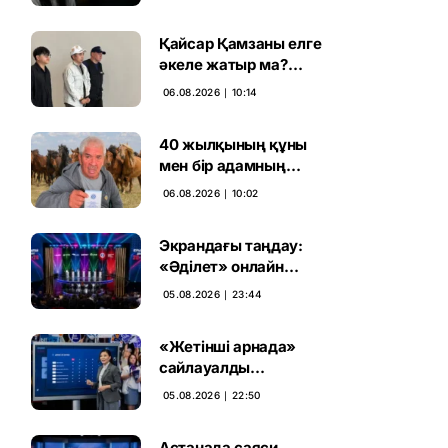
ұсталды
Қайсар Қамзаны елге
әкеле жатыр ма?
Атышулы Блогер
06.08.2026 ∣ 10:14
Виетнам әуежайында
көзге түсті
40 жылқының құны
мен бір адамның
тағдыры: апелляция 7
06.08.2026 ∣ 10:02
жылдық үкімді бұзды
Экрандағы таңдау:
«Әділет» онлайн
дауыс беруде алға
05.08.2026 ∣ 23:44
шықты
«Жетінші арнада»
сайлауалды
теледебаттың аралық
05.08.2026 ∣ 22:50
дауыс беру нәтижесі
жарияланды
Астанада саяси