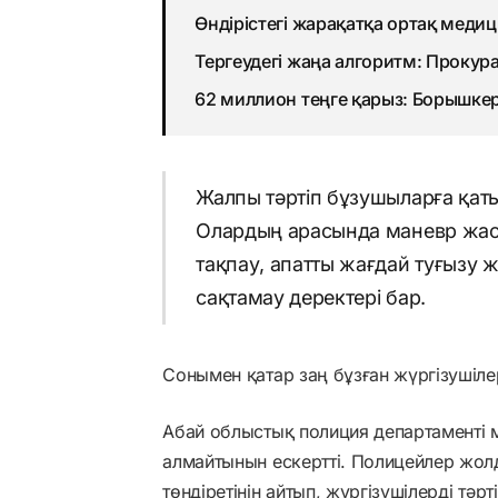
Өндірістегі жарақатқа ортақ медиц
Тергеудегі жаңа алгоритм: Прокура
62 миллион теңге қарыз: Борышкер
Жалпы тәртіп бұзушыларға қаты
Олардың арасында маневр жасау
тақпау, апатты жағдай туғызу ж
сақтамау деректері бар.
Сонымен қатар заң бұзған жүргізушіле
Абай облыстық полиция департаменті 
алмайтынын ескертті. Полицейлер жолда
төндіретінін айтып, жүргізушілерді тәр