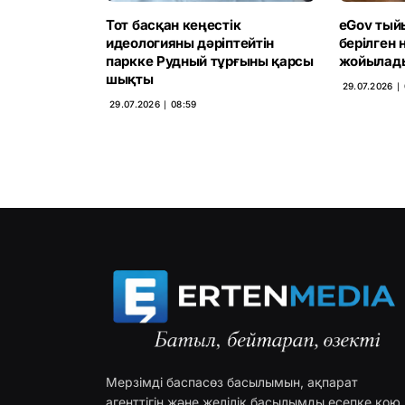
Тот басқан кеңестік
eGov тый
идеологияны дәріптейтін
берілген 
паркке Рудный тұрғыны қарсы
жойылад
шықты
29.07.2026 ∣
29.07.2026 ∣ 08:59
Мерзімді баспасөз басылымын, ақпарат
агенттігін және желілік басылымды есепке қою