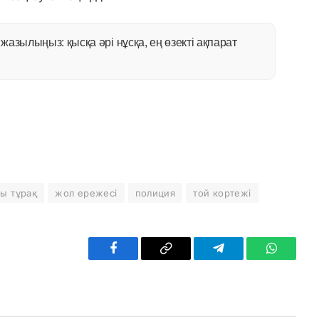
азылыңыз: қысқа әрі нұсқа, ең өзекті ақпарат
ы тұрақ
жол ережесі
полиция
той кортежі
Facebook
Copy
Telegram
WhatsAp
Link