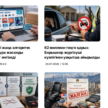
і жаңа алгоритм:
62 миллион теңге қарыз:
ура жасанды
Борышкер жүргізуші
 енгізеді
куәлігінен уақытша айырылды
15:43
30.07.2026 ∣ 12:05