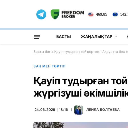
|
469.85
542.
БАСТЫ
ЖАҢАЛЫҚТАР
Басты бет
»
Қауіп тудырған той кортежі: Ақсуатта бес 
ЗАҢ МЕН ТӘРТІП
Қауіп тудырған той
жүргізуші әкімшіл
24.06.2026 ∣ 18:16
ЛЕЙЛА БОЛТАЕВА