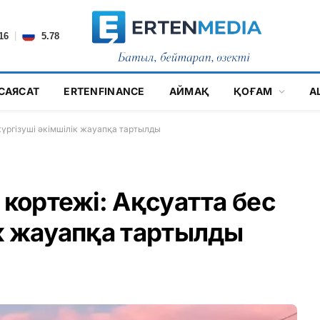
|
16
5.78
САЯСАТ
ERTENFINANCE
АЙМАҚ
ҚОҒАМ
А
жүргізуші әкімшілік жауапқа тартылды
 кортежі: Ақсуатта бес
ік жауапқа тартылды