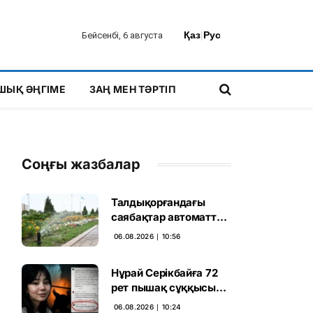
Қаз
|
Рус
Бейсенбі, 6 августа
ШЫҚ ӘҢГІМЕ
ЗАҢ МЕН ТӘРТІП
Соңғы жазбалар
Талдықорғандағы
саябақтар автоматты
жүйемен суарылады
06.08.2026 ∣ 10:56
Нұрай Серікбайға 72
рет пышақ сұққысы
келгенін жазған адам
06.08.2026 ∣ 10:24