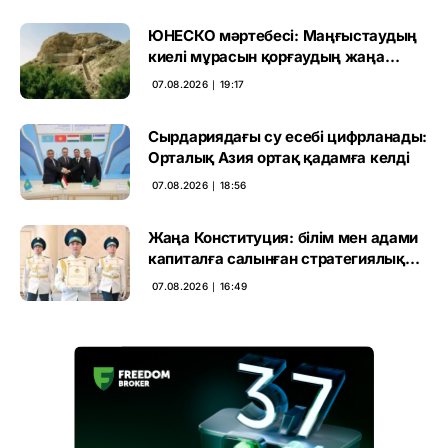
ЮНЕСКО мәртебесі: Маңғыстаудың
киелі мұрасын қорғаудың жаңа
кезеңі басталды
07.08.2026 ∣ 19:17
Сырдариядағы су есебі цифрланады:
Орталық Азия ортақ қадамға келді
07.08.2026 ∣ 18:56
Жаңа Конституция: білім мен адами
капиталға салынған стратегиялық
негіз
07.08.2026 ∣ 16:49