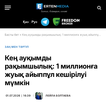
Қаз
|
Рус
Басты бет
»
Кең ауқымды рақымшылық: 1 миллионға жуық айыппұл кешірілуі мүмкін
ЗАҢ МЕН ТӘРТІП
Кең ауқымды
рақымшылық: 1 миллионға
жуық айыппұл кешірілуі
мүмкін
01.07.2026 ∣ 16:39
ЛЕЙЛА БОЛТАЕВА