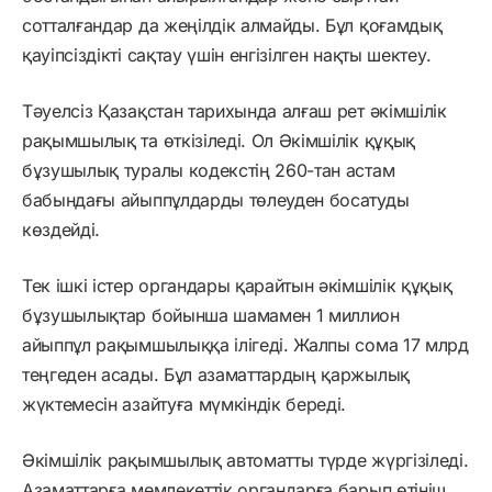
сотталғандар да жеңілдік алмайды. Бұл қоғамдық
қауіпсіздікті сақтау үшін енгізілген нақты шектеу.
Тәуелсіз Қазақстан тарихында алғаш рет әкімшілік
рақымшылық та өткізіледі. Ол Әкімшілік құқық
бұзушылық туралы кодекстің 260-тан астам
бабындағы айыппұлдарды төлеуден босатуды
көздейді.
Тек ішкі істер органдары қарайтын әкімшілік құқық
бұзушылықтар бойынша шамамен 1 миллион
айыппұл рақымшылыққа ілігеді. Жалпы сома 17 млрд
теңгеден асады. Бұл азаматтардың қаржылық
жүктемесін азайтуға мүмкіндік береді.
Әкімшілік рақымшылық автоматты түрде жүргізіледі.
Азаматтарға мемлекеттік органдарға барып өтініш