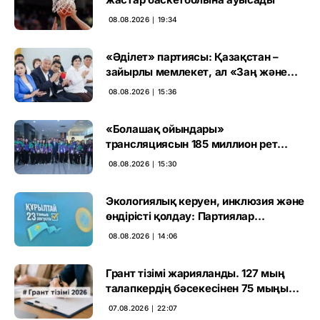
08.08.2026 ∣ 19:34
«Әділет» партиясы: Қазақстан –
зайырлы мемлекет, ал «Заң және
тәртіп» қағидаты баршаға міндетті
08.08.2026 ∣ 15:36
«Болашақ ойындары»
трансляциясын 185 миллион рет
көрген
08.08.2026 ∣ 15:30
Экологиялық керуен, инклюзия және
өндірісті қолдау: Партиялар
өңірлерде қандай мәселе көтерді
08.08.2026 ∣ 14:06
Грант тізімі жарияланды. 127 мың
талапкердің бәсекесінен 75 мыңы
өтті
07.08.2026 ∣ 22:07