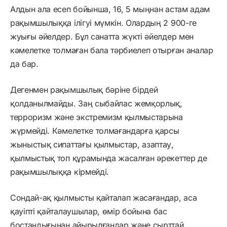
Алдын ала есеп бойынша, 16, 5 мыңнан астам адам
рақымшылыққа ілігуі мүмкін. Олардың 2 900-ге
жуығы әйелдер. Бұл санатта жүкті әйелдер мен
кәмелетке толмаған бала тәрбиелеп отырған аналар
да бар.
Дегенмен рақымшылық бәріне бірдей
қолданылмайды. Заң сыбайлас жемқорлық,
терроризм және экстремизм қылмыстарына
жүрмейді. Кәмелетке толмағандарға қарсы
жыныстық сипаттағы қылмыстар, азаптау,
қылмыстық топ құрамында жасалған әрекеттер де
рақымшылыққа кірмейді.
Сондай-ақ қылмысты қайталап жасағандар, аса
қауіпті қайталаушылар, өмір бойына бас
бостандығынан айырылғандар және сырттай