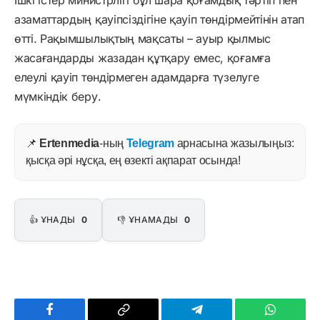
Ішкі істер министрлігі бұл шара қоғамдық тәртіп пен
азаматтардың қауіпсіздігіне қауіп төндірмейтінін атап
өтті. Рақымшылықтың мақсаты – ауыр қылмыс
жасағандарды жазадан құтқару емес, қоғамға
елеулі қауіп төндірмеген адамдарға түзелуге
мүмкіндік беру.
📌
Ertenmedia
-ның
Telegram
арнасына жазылыңыз:
қысқа әрі нұсқа, ең өзекті ақпарат осында!
👍 ҰНАДЫ
0
👎 ҰНАМАДЫ
0