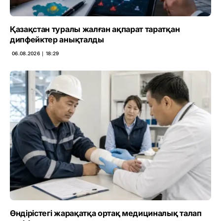
Қазақстан туралы жалған ақпарат таратқан
дипфейктер анықталды
06.08.2026 ∣ 18:29
Өндірістегі жарақатқа ортақ медициналық талап