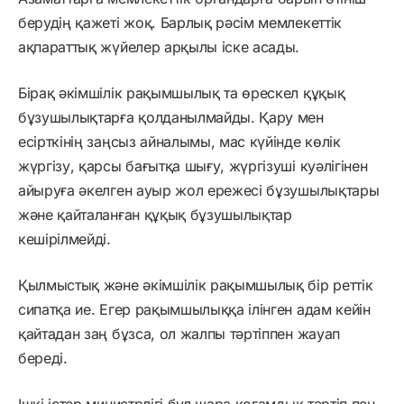
берудің қажеті жоқ. Барлық рәсім мемлекеттік
ақпараттық жүйелер арқылы іске асады.
Бірақ әкімшілік рақымшылық та өрескел құқық
бұзушылықтарға қолданылмайды. Қару мен
есірткінің заңсыз айналымы, мас күйінде көлік
жүргізу, қарсы бағытқа шығу, жүргізуші куәлігінен
айыруға әкелген ауыр жол ережесі бұзушылықтары
және қайталанған құқық бұзушылықтар
кешірілмейді.
Қылмыстық және әкімшілік рақымшылық бір реттік
сипатқа ие. Егер рақымшылыққа ілінген адам кейін
қайтадан заң бұзса, ол жалпы тәртіппен жауап
береді.