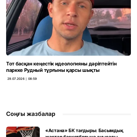
Тот басқан кеңестік идеологияны дәріптейтін
паркке Рудный тұрғыны қарсы шықты
29.07.2026 ∣ 08:59
Соңғы жазбалар
«Астана» БК тағдыры: Басымдық
жастар баскетболына ауысады