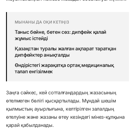
МЫНАНЫ ДА ОҚИ КЕТІҢІЗ
Таныс бейне, бөтен сөз: дипфейк қалай
жұмыс істейді
Қазақстан туралы жалған ақпарат таратқан
дипфейктер анықталды
Өндірістегі жарақатқа ортақ медициналық
талап енгізілмек
Заңға сәйкес, кей сотталғандардың жазасының
өтелмеген бөлігі қысқартылады. Мұндай шешім
қылмыстың ауырлығына, келтірілген залалдың
өтелуіне және жазаны өтеу кезіндегі мінез-құлқына
қарай қабылданады.