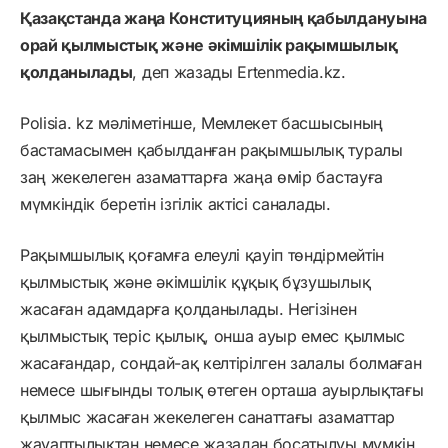
Қазақстанда жаңа Конституцияның қабылдануына
орай қылмыстық және әкімшілік рақымшылық
қолданылады
, деп жазады Ertenmedia.kz.
Polisia. kz мәліметінше, Мемлекет басшысының
бастамасымен қабылданған рақымшылық туралы
заң жекелеген азаматтарға жаңа өмір бастауға
мүмкіндік беретін ізгілік актісі саналады.
Рақымшылық қоғамға елеулі қауіп төндірмейтін
қылмыстық және әкімшілік құқық бұзушылық
жасаған адамдарға қолданылады. Негізінен
қылмыстық теріс қылық, онша ауыр емес қылмыс
жасағандар, сондай-ақ келтірілген залалы болмаған
немесе шығынды толық өтеген орташа ауырлықтағы
қылмыс жасаған жекелеген санаттағы азаматтар
жауаптылықтан немесе жазадан босатылуы мүмкін.