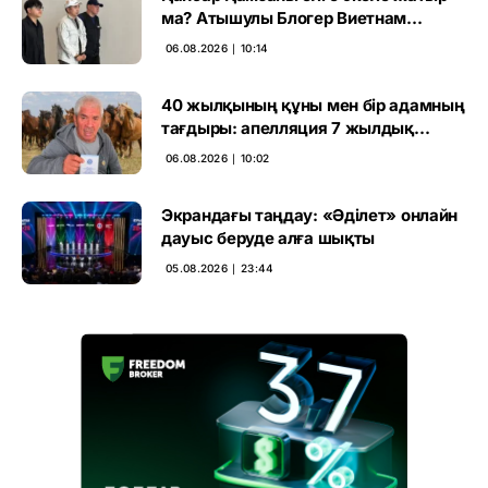
ма? Атышулы Блогер Виетнам
әуежайында көзге түсті
06.08.2026 ∣ 10:14
40 жылқының құны мен бір адамның
тағдыры: апелляция 7 жылдық
үкімді бұзды
06.08.2026 ∣ 10:02
Экрандағы таңдау: «Әділет» онлайн
дауыс беруде алға шықты
05.08.2026 ∣ 23:44