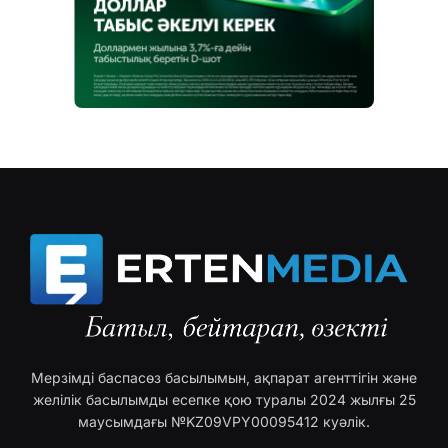
Мерзімді баспасөз басылымын, ақпарат агенттігін және
желілік басылымды есепке қою туралы 2024 жылғы 25
маусымдағы №KZ09VPY00095412 куәлік.