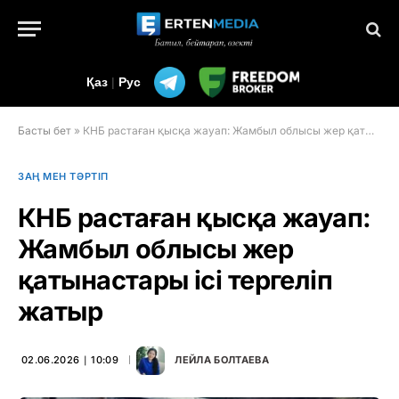
Қаз
|
Рус
Басты бет
»
КНБ растаған қысқа жауап: Жамбыл облысы жер қатынастары ісі тергеліп жатыр
ЗАҢ МЕН ТӘРТІП
КНБ растаған қысқа жауап:
Жамбыл облысы жер
қатынастары ісі тергеліп
жатыр
02.06.2026 ∣ 10:09
ЛЕЙЛА БОЛТАЕВА