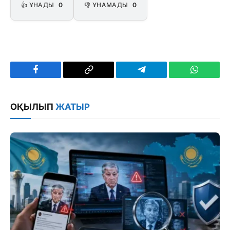
👍 ҰНАДЫ
0
👎 ҰНАМАДЫ
0
Facebook
Copy
Telegram
WhatsAp
Link
ОҚЫЛЫП
ЖАТЫР