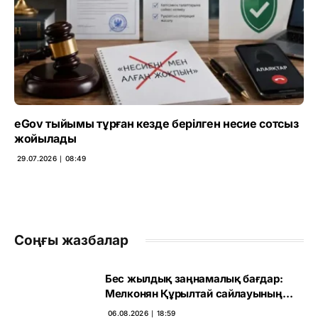
eGov тыйымы тұрған кезде берілген несие сотсыз
жойылады
29.07.2026 ∣ 08:49
Соңғы жазбалар
Бес жылдық заңнамалық бағдар:
Мелконян Құрылтай сайлауының
маңызын бағалады
06.08.2026 ∣ 18:59