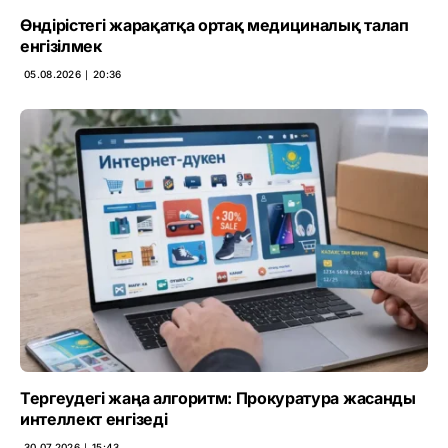
Өндірістегі жарақатқа ортақ медициналық талап
енгізілмек
05.08.2026 ∣ 20:36
Тергеудегі жаңа алгоритм: Прокуратура жасанды
интеллект енгізеді
30.07.2026 ∣ 15:43