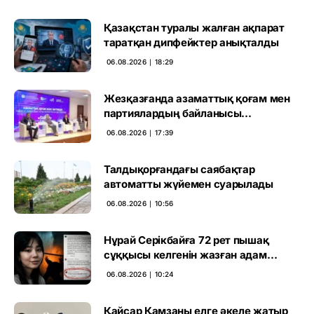
Қазақстан туралы жалған ақпарат
таратқан дипфейктер анықталды
06.08.2026 ∣ 18:29
Жезқазғанда азаматтық қоғам мен
партиялардың байланысы
талқыланды
06.08.2026 ∣ 17:39
Талдықорғандағы саябақтар
автоматты жүйемен суарылады
06.08.2026 ∣ 10:56
Нұрай Серікбайға 72 рет пышақ
сұққысы келгенін жазған адам
ұсталды
06.08.2026 ∣ 10:24
Қайсар Қамзаны елге әкеле жатыр