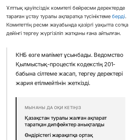
Ұлттық қауіпсіздік комитеті бейресми деректерде
тараған ұстау туралы ақпаратқа түсініктеме
берді
.
Комитеттің ресми жауабында қазіргі уақытта сотқа
дейінгі тергеу жүргізіліп жатқаны ғана айтылған.
КНБ өзге мәлімет ұсынбады. Ведомство
Қылмыстық-процестік кодекстің 201-
бабына сілтеме жасап, тергеу деректері
жария етілмейтінін жеткізді.
МЫНАНЫ ДА ОҚИ КЕТІҢІЗ
Қазақстан туралы жалған ақпарат
таратқан дипфейктер анықталды
Өндірістегі жарақатқа ортақ