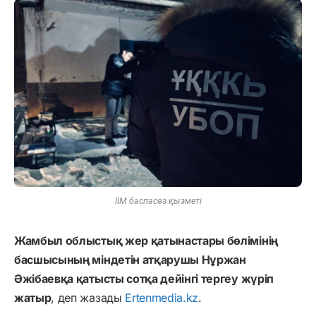
ІІМ баспасөз қызметі
Жамбыл облыстық жер қатынастары бөлімінің
басшысының міндетін атқарушы Нұржан
Әжібаевқа қатысты сотқа дейінгі тергеу жүріп
жатыр
, деп жазады
Ertenmedia.kz
.