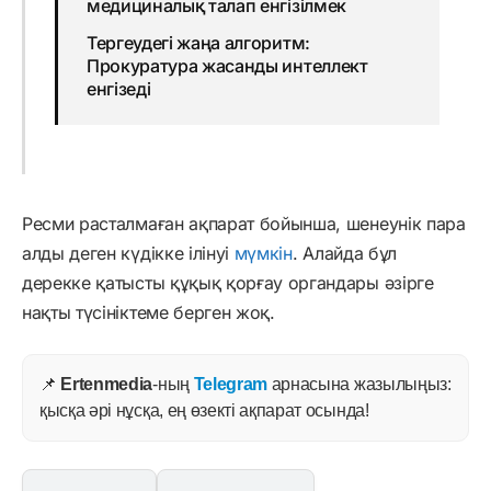
медициналық талап енгізілмек
Тергеудегі жаңа алгоритм:
Прокуратура жасанды интеллект
енгізеді
Ресми расталмаған ақпарат бойынша, шенеунік пара
алды деген күдікке ілінуі
мүмкін
. Алайда бұл
дерекке қатысты құқық қорғау органдары әзірге
нақты түсініктеме берген жоқ.
📌
Ertenmedia
-ның
Telegram
арнасына жазылыңыз:
қысқа әрі нұсқа, ең өзекті ақпарат осында!