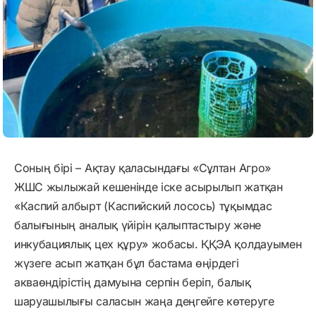
Соның бірі – Ақтау қаласындағы «Сұлтан Агро»
ЖШС жылыжай кешенінде іске асырылып жатқан
«Каспий албырт (Каспийский лосось) тұқымдас
балығының аналық үйірін қалыптастыру және
инкубациялық цех құру» жобасы. ҚҚЭА қолдауымен
жүзеге асып жатқан бұл бастама өңірдегі
акваөндірістің дамуына серпін беріп, балық
шаруашылығы саласын жаңа деңгейге көтеруге