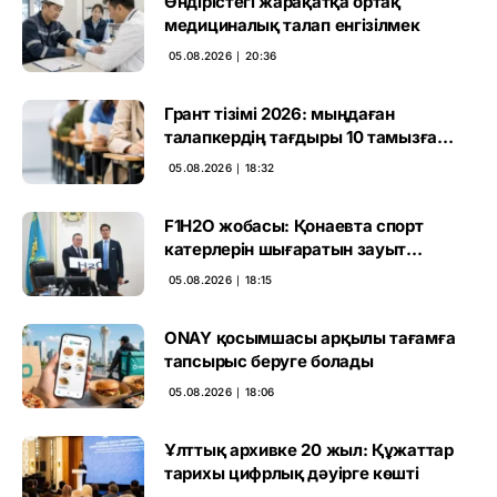
Өндірістегі жарақатқа ортақ
медициналық талап енгізілмек
05.08.2026 ∣ 20:36
Грант тізімі 2026: мыңдаған
талапкердің тағдыры 10 тамызға
дейін белгілі болады
05.08.2026 ∣ 18:32
F1H2O жобасы: Қонаевта спорт
катерлерін шығаратын зауыт
ашылмақ
05.08.2026 ∣ 18:15
ONAY қосымшасы арқылы тағамға
тапсырыс беруге болады
05.08.2026 ∣ 18:06
Ұлттық архивке 20 жыл: Құжаттар
тарихы цифрлық дәуірге көшті