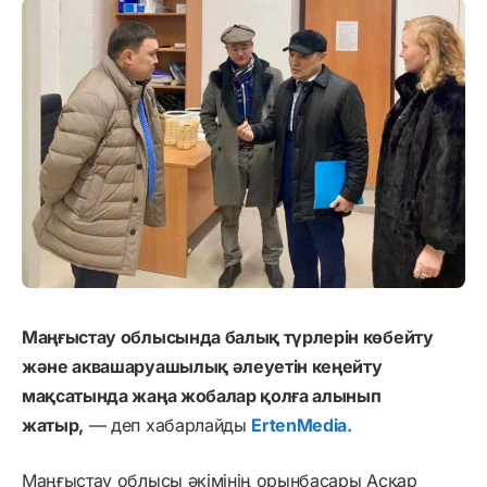
Маңғыстау облысында балық түрлерін көбейту
және аквашаруашылық әлеуетін кеңейту
мақсатында жаңа жобалар қолға алынып
жатыр
,
— деп хабарлайды
ErtenMedia.
Маңғыстау облысы әкімінің орынбасары Асқар