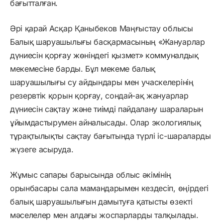
бағытталған.
Әрі қарай Асқар Қаныбеков Маңғыстау облысы
Балық шаруашылығы басқармасының «Жануарлар
дүниесін қорғау жөніндегі қызмет» коммуналдық
мекемесіне барды. Бұл мекеме балық
шаруашылығы су айдындары мен учаскелерінің
резервтік қорын қорғау, сондай-ақ жануарлар
дүниесін сақтау және тиімді пайдалану шараларын
ұйымдастырумен айналысады. Олар экологиялық
тұрақтылықты сақтау бағытында түрлі іс-шараларды
жүзеге асыруда.
Жұмыс сапары барысында облыс әкімінің
орынбасары сала мамандарымен кездесіп, өңірдегі
балық шаруашылығын дамытуға қатысты өзекті
мәселелер мен алдағы жоспарларды талқылады.