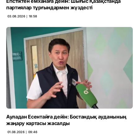
Егістіктен емханаға дейін: Шығыс Қазақстанда
партиялар тұрғындармен жүздесті
03.08.2026 ∣ 18:58
Ауладан Есентайға дейін: Бостандық ауданының
жаңару картасы жасалды
01.08.2026 ∣ 09:46