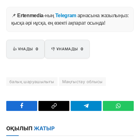
📌
Ertenmedia
-ның
Telegram
арнасына жазылыңыз:
қысқа әрі нұсқа, ең өзекті ақпарат осында!
👍 ҰНАДЫ
0
👎 ҰНАМАДЫ
0
балық шаруашылығы
Маңғыстау облысы
Facebook
Copy
Telegram
WhatsAp
Link
ОҚЫЛЫП
ЖАТЫР