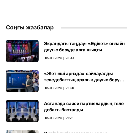
Соңғы жазбалар
Экрандағы таңдау: «Әділет» онлайн
дауыс беруде алға шықты
05.08.2026 ∣ 23:44
«Жетінші арнада» сайлауалды
теледебаттың аралық дауыс беру
нәтижесі жарияланды
05.08.2026 ∣ 22:50
Астанада саяси партиялардың теле
дебаты басталды
05.08.2026 ∣ 21:25