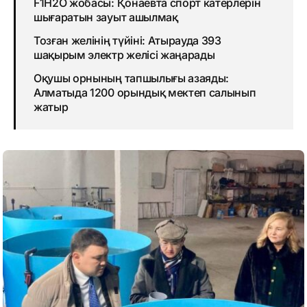
F1H2O жобасы: Қонаевта спорт катерлерін
шығаратын зауыт ашылмақ
Тозған желінің түйіні: Атырауда 393
шақырым электр желісі жаңарады
Оқушы орнының тапшылығы азаяды:
Алматыда 1200 орындық мектеп салынып
жатыр