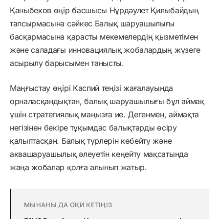
Қаныбеков өңір басшысы Нұрдәулет Қилыбайдың
тапсырмасына сәйкес Балық шаруашылығы
басқармасына қарасты мекемелердің қызметімен
және саладағы инновациялық жобалардың жүзеге
асырылу барысымен танысты.
Маңғыстау өңірі Каспий теңізі жағалауында
орналасқандықтан, балық шаруашылығы бұл аймақ
үшін стратегиялық маңызға ие. Дегенмен, аймақта
негізінен бекіре тұқымдас балықтарды өсіру
қалыптасқан. Балық түрлерін көбейту және
аквашаруашылық әлеуетін кеңейту мақсатында
жаңа жобалар қолға алынып жатыр.
МЫНАНЫ ДА ОҚИ КЕТІҢІЗ