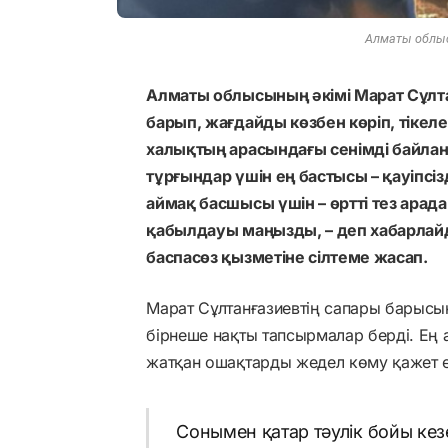
Алматы облыс
Алматы облысының әкімі Марат Сұлта
барып, жағдайды көзбен көріп, тікел
халықтың арасындағы сенімді байла
тұрғындар үшін ең бастысы – қауіпсізд
аймақ басшысы үшін – өртті тез арад
қабылдауы маңызды, – деп хабарла
баспасөз қызметіне сілтеме жасап.
Марат Сұлтанғазиевтің сапары барысы
бірнеше нақты тапсырмалар берді. Ең 
жатқан ошақтарды жедел көму қажет ек
Сонымен қатар тәулік бойы кез