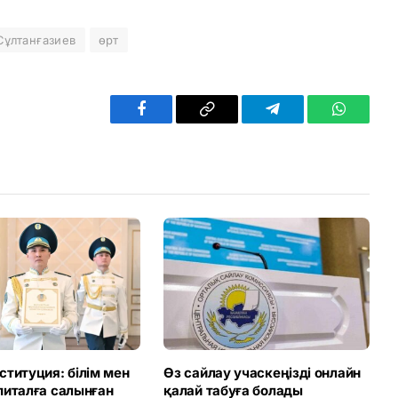
Сұлтанғазиев
өрт
Facebook
Copy
Telegram
WhatsAp
Link
титуция: білім мен
Өз сайлау учаскеңізді онлайн
питалға салынған
қалай табуға болады