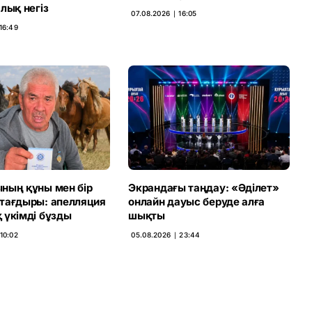
лық негіз
07.08.2026 ∣ 16:05
16:49
ның құны мен бір
Экрандағы таңдау: «Әділет»
тағдыры: апелляция
онлайн дауыс беруде алға
 үкімді бұзды
шықты
10:02
05.08.2026 ∣ 23:44