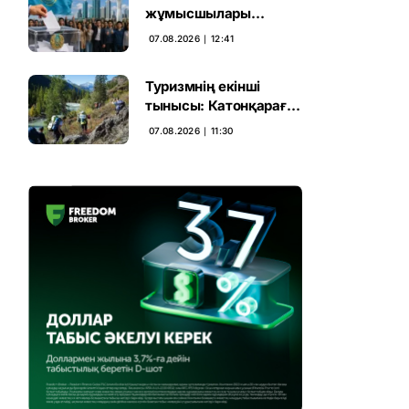
жұмысшылары
Құрылтай сайлауына
07.08.2026 ∣ 12:41
үн қосты
Туризмнің екінші
тынысы: Катонқарағай
мен Марқакөлге
07.08.2026 ∣ 11:30
инвестиция не береді