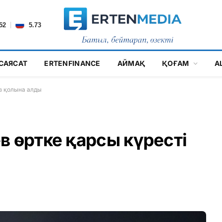
|
52
5.73
САЯСАТ
ERTENFINANCE
АЙМАҚ
ҚОҒАМ
А
өз қолына алды
в өртке қарсы күресті