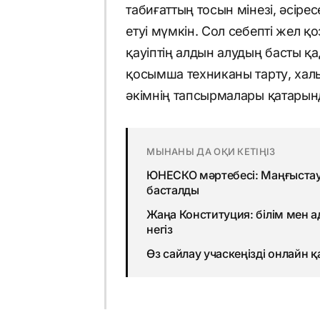
табиғаттың тосын мінезі, әсіре
етуі мүмкін. Сол себепті жел қ
қауіптің алдын алудың басты қ
қосымша техниканы тарту, хал
әкімнің тапсырмалары қатарын
МЫНАНЫ ДА ОҚИ КЕТІҢІЗ
ЮНЕСКО мәртебесі: Маңғыстауд
басталды
Жаңа Конституция: білім мен 
негіз
Өз сайлау учаскеңізді онлайн 