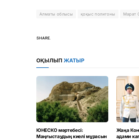
Алматы облысы
қоқыс полигоны
Марат 
SHARE.
ОҚЫЛЫП
ЖАТЫР
ЮНЕСКО мәртебесі:
Жаңа Конс
Маңғыстаудың киелі мұрасын
адами ка