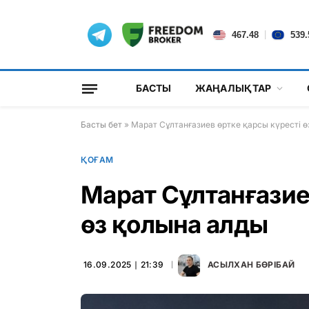
|
467.48
539.
БАСТЫ
ЖАҢАЛЫҚТАР
Басты бет
»
Марат Сұлтанғазиев өртке қарсы күресті 
ҚОҒАМ
Марат Сұлтанғазие
өз қолына алды
16.09.2025 ∣ 21:39
АСЫЛХАН БӨРІБАЙ