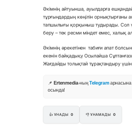
Әкімнің айтуынша, ауылдарға ешқандай
тұрғындардың көңілін орнықтырғаны аны
тапшылығы қорқыныш тудырады. Сол үш
беру – тек ресми міндет емес, халық 
Әкімнің әрекетінен табиғи апат болсын
екенін байқадықү Осылайша Сұлтанғаз
Жағдайды толықтай тұрақтандыру үш
📌
Ertenmedia
-ның
Telegram
арнасына ж
осында!
👍 ҰНАДЫ
0
👎 ҰНАМАДЫ
0