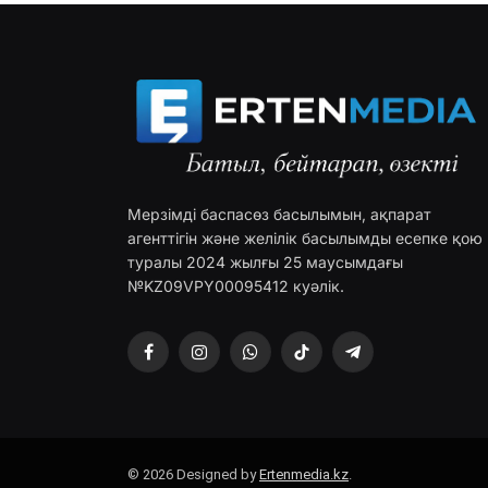
Мерзімді баспасөз басылымын, ақпарат
агенттігін және желілік басылымды есепке қою
туралы 2024 жылғы 25 маусымдағы
№KZ09VPY00095412 куәлік.
Facebook
Instagram
WhatsApp
TikTok
Telegram
© 2026 Designed by
Ertenmedia.kz
.