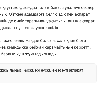
 қауіп жоқ, жағдай толық бақылауда. Бұл сөздер
қ. Өйткені адамдарға белгісіздік пен ақпарат
ін де билік тарапынан уақытылы, ашық ақпарат
алдындағы үлкен жауапкершілік.
, техногендік жағдай болсын, халықпен бірге
иев қиындыққа бейжай қарамайтынын көрсетті.
ін барлық күш жұмылдырылды.
азылыңыз: қысқа әрі нұсқа, ең өзекті ақпарат