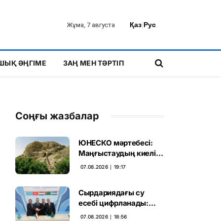
Қаз
|
Рус
Жұма, 7 августа
ШЫҚ ӘҢГІМЕ
ЗАҢ МЕН ТӘРТІП
Соңғы жазбалар
ЮНЕСКО мәртебесі:
Маңғыстаудың киелі
мұрасын қорғаудың
07.08.2026 ∣ 19:17
жаңа кезеңі басталды
Сырдариядағы су
есебі цифрланады:
Орталық Азия ортақ
07.08.2026 ∣ 18:56