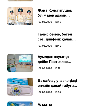
қадамға келді
Жаңа Конституция:
білім мен адами
капиталға салынған
07.08.2026 ∣ 16:49
стратегиялық негіз
Таныс бейне, бөтен
сөз: дипфейк қалай
жұмыс істейді
07.08.2026 ∣ 16:40
Ауылдан зауытқа
дейін: Партиялар
сайлаушымен бетпе-
07.08.2026 ∣ 16:12
бет кездесті
Өз сайлау учаскеңізді
онлайн қалай табуға
болады
07.08.2026 ∣ 16:05
Алматы