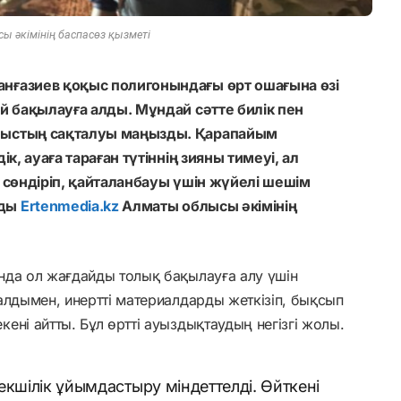
ы әкімінің баспасөз қызметі
нғазиев қоқыс полигонындағы өрт ошағына өзі
ей бақылауға алды. Мұндай сәтте билік пен
ныстың сақталуы маңызды. Қарапайым
ік, ауаға тараған түтіннің зияны тимеуі, ал
а сөндіріп, қайталанбауы үшін жүйелі шешім
йды
Ertenmedia.kz
Алматы облысы әкімінің
нда ол жағдайды толық бақылауға алу үшін
алдымен, инертті материалдарды жеткізіп, бықсып
ені айтты. Бұл өртті ауыздықтаудың негізгі жолы.
екшілік ұйымдастыру міндеттелді. Өйткені