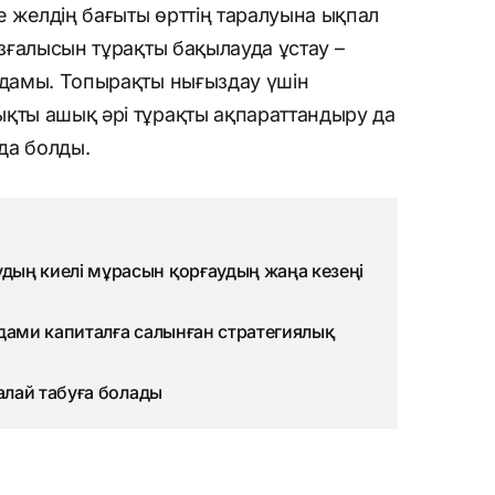
се желдің бағыты өрттің таралуына ықпал
озғалысын тұрақты бақылауда ұстау –
адамы. Топырақты нығыздау үшін
ықты ашық әрі тұрақты ақпараттандыру да
да болды.
ың киелі мұрасын қорғаудың жаңа кезеңі
адами капиталға салынған стратегиялық
қалай табуға болады