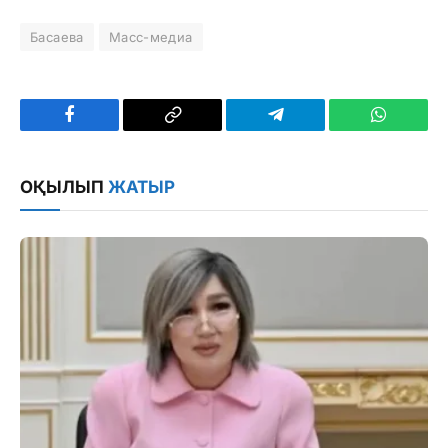
Басаева
Масс-медиа
Facebook
Copy
Telegram
WhatsAp
Link
ОҚЫЛЫП
ЖАТЫР