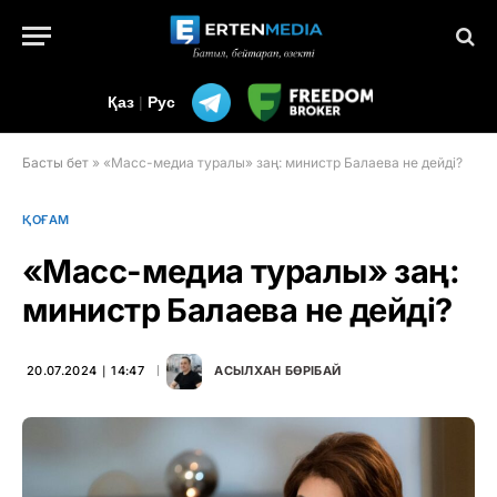
Қаз
|
Рус
Басты бет
»
«Масс-медиа туралы» заң: министр Балаева не дейді?
ҚОҒАМ
«Масс-медиа туралы» заң:
министр Балаева не дейді?
20.07.2024 ∣ 14:47
АСЫЛХАН БӨРІБАЙ