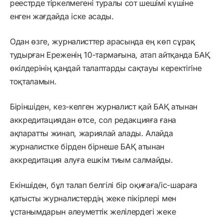
реестрде тіркелмегені туралы сот шешімі күшіне
енген жағдайда іске асады.
Одан өзге, журналисттер арасында ең көп сұрақ
тудырған Ереженің 10-тармағына, атап айтқанда БАҚ
өкілдерінің қандай талаптарды сақтауы керектігіне
тоқталамын.
Біріншіден, кез-келген журналист қай БАҚ атынан
аккредитациядан өтсе, сол редакцияға ғана
ақпаратты жинап, жариялай алады. Алайда
журналистке бірден бірнеше БАҚ атынан
аккредитация алуға ешкім тиым салмайды.
Екіншіден, бұл талап белгілі бір оқиғаға/іс-шараға
қатысты журналистердің жеке пікірлері мен
ұстанымдарын әлеуметтік желілердегі жеке