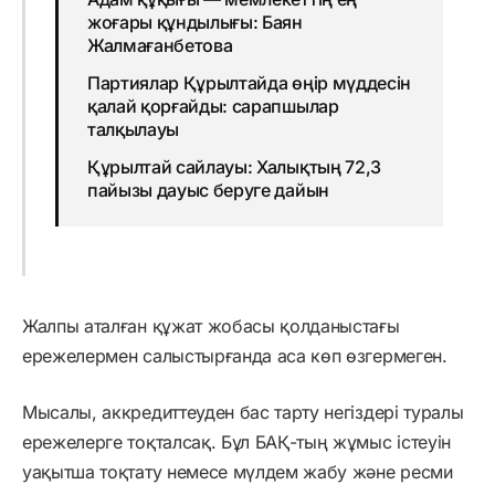
жоғары құндылығы: Баян
Жалмағанбетова
Партиялар Құрылтайда өңір мүддесін
қалай қорғайды: сарапшылар
талқылауы
Құрылтай сайлауы: Халықтың 72,3
пайызы дауыс беруге дайын
Жалпы аталған құжат жобасы қолданыстағы
ережелермен салыстырғанда аса көп өзгермеген.
Мысалы, аккредиттеуден бас тарту негіздері туралы
ережелерге тоқталсақ. Бұл БАҚ-тың жұмыс істеуін
уақытша тоқтату немесе мүлдем жабу және ресми