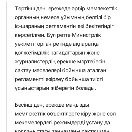
Төртіншіден, ережеде әрбір мемлекеттік
органның немесе ұйымның белгілі бір
іс-шараның регламентін өзі бекітетіндігі
көрсетілген. Бұл ретте Министрлік
уәкілетті орган ретінде ақпаратқа
қолжетімділік қағидаттарын және
журналистердің ерекше мәртебесін
сақтау мәселелері бойынша аталған
регламентті әзірлеу бойынша тиісті
ұсыныстарын жіберетін болады.
Бесіншіден, ерекше маңызды
мемлекеттік объектілерге кіру және сол
мекемелердегі режимдерді ұстану да
қолданыстағы заңнаманы сақтау мен