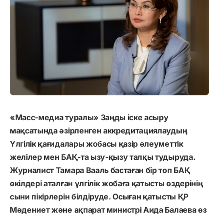
«Масс-медиа туралы» Заңды іске асыру
мақсатында әзірленген аккредитациялаудың
Үлгілік қағидалары жобасы қазір әлеуметтік
желілер мен БАҚ-та ызу-қызу талқы тудыруда.
Журналист Тамара Вааль бастаған бір топ БАҚ
өкілдері аталған үлгілік жобаға қатысты өздерінің
сыни пікірлерін білдіруде. Осыған қатысты ҚР
Мәдениет және ақпарат министрі Аида Балаева өз