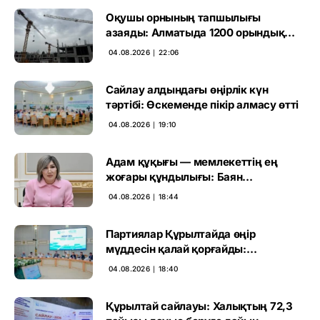
Оқушы орнының тапшылығы
азаяды: Алматыда 1200 орындық
мектеп салынып жатыр
04.08.2026 ∣ 22:06
Сайлау алдындағы өңірлік күн
тәртібі: Өскеменде пікір алмасу өтті
04.08.2026 ∣ 19:10
Адам құқығы — мемлекеттің ең
жоғары құндылығы: Баян
Жалмағанбетова
04.08.2026 ∣ 18:44
Партиялар Құрылтайда өңір
мүддесін қалай қорғайды:
сарапшылар талқылауы
04.08.2026 ∣ 18:40
Құрылтай сайлауы: Халықтың 72,3