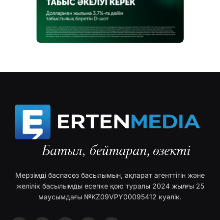
Мерзімді баспасөз басылымын, ақпарат агенттігін және
желілік басылымды есепке қою туралы 2024 жылғы 25
маусымдағы №KZ09VPY00095412 куәлік.