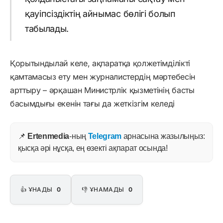
қауіпсіздіктің айнымас бөлігі болып
табылады.
Қорытындылай келе, ақпаратқа қолжетімділікті
қамтамасыз ету мен журналистердің мәртебесін
арттыру – әрқашан Министрлік қызметінің басты
басымдығы екенін тағы да жеткізгім келеді
📌
Ertenmedia
-ның
Telegram
арнасына жазылыңыз:
қысқа әрі нұсқа, ең өзекті ақпарат осында!
👍 ҰНАДЫ
0
👎 ҰНАМАДЫ
0