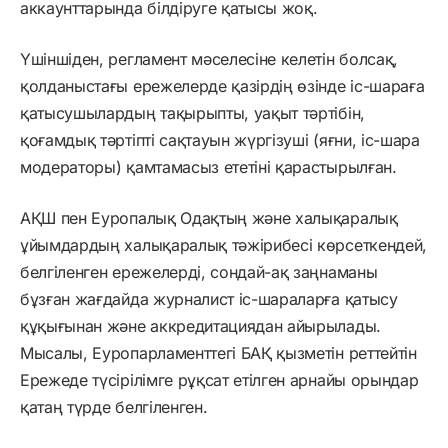
аккаунттарында білдіруге қатысы жоқ.
Үшіншіден, регламент мәселесіне келетін болсақ,
қолданыстағы ережелерде қазірдің өзінде іс-шараға
қатысушылардың тақырыпты, уақыт тәртібін,
қоғамдық тәртіпті сақтауын жүргізуші (яғни, іс-шара
модераторы) қамтамасыз ететіні қарастырылған.
АҚШ пен Еуропалық Одақтың және халықаралық
ұйымдардың халықаралық тәжірибесі көрсеткендей,
белгіленген ережелерді, сондай-ақ заңнаманы
бұзған жағдайда журналист іс-шараларға қатысу
құқығынан және аккредитациядан айырылады.
Мысалы, Еуропарламенттегі БАҚ қызметін реттейтін
Ережеде түсірілімге рұқсат етілген арнайы орындар
қатаң түрде белгіленген.