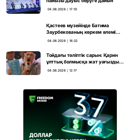
пайызы дауыс беруге дайын
04.08.2026 ∣ 17:10
Қастеев музейінде Батима
Заурбекованың көркем әлемі
ашылады
04.08.2026 ∣ 16:32
Тойдағы тәліптік сарын: Қарин
ұлттық болмысқа жат уағызды
сынға алды
04.08.2026 ∣ 12:17