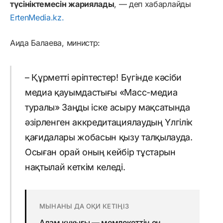
түсініктемесін жариялады
, — деп хабарлайды
ErtenMedia.kz.
Аида Балаева, министр:
– Құрметті әріптестер! Бүгінде кәсіби
медиа қауымдастығы «Масс-медиа
туралы» Заңды іске асыру мақсатында
әзірленген аккредитациялаудың Үлгілік
қағидалары жобасын қызу талқылауда.
Осыған орай оның кейбір тұстарын
нақтылай кеткім келеді.
МЫНАНЫ ДА ОҚИ КЕТІҢІЗ
Адам құқығы — мемлекеттің ең