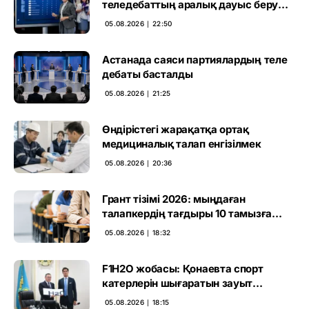
теледебаттың аралық дауыс беру
нәтижесі жарияланды
05.08.2026 ∣ 22:50
Астанада саяси партиялардың теле
дебаты басталды
05.08.2026 ∣ 21:25
Өндірістегі жарақатқа ортақ
медициналық талап енгізілмек
05.08.2026 ∣ 20:36
Грант тізімі 2026: мыңдаған
талапкердің тағдыры 10 тамызға
дейін белгілі болады
05.08.2026 ∣ 18:32
F1H2O жобасы: Қонаевта спорт
катерлерін шығаратын зауыт
ашылмақ
05.08.2026 ∣ 18:15