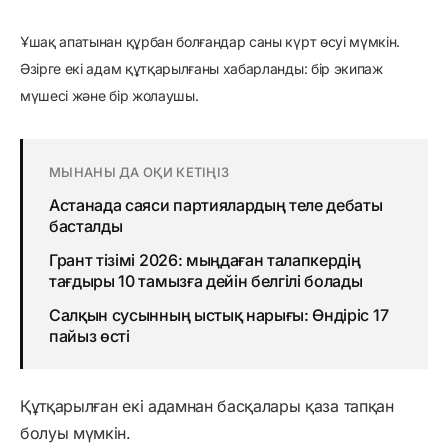
Ұшақ апатынан құрбан болғандар саны күрт өсуі мүмкін.
Әзірге екі адам құтқарылғаны хабарланды: бір экипаж
мүшесі және бір жолаушы.
МЫНАНЫ ДА ОҚИ КЕТІҢІЗ
Астанада саяси партиялардың теле дебаты
басталды
Грант тізімі 2026: мыңдаған талапкердің
тағдыры 10 тамызға дейін белгілі болады
Салқын сусынның ыстық нарығы: Өндіріс 17
пайыз өсті
Құтқарылған екі адамнан басқалары қаза тапқан
болуы мүмкін.