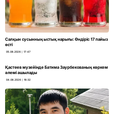
Салқын сусынның ыстық нарығы: Өндіріс 17 пайыз
өсті
05.08.2026 ∣ 17:47
Қастеев музейінде Батима Заурбекованың көркем
әлемі ашылады
04.08.2026 ∣ 16:32