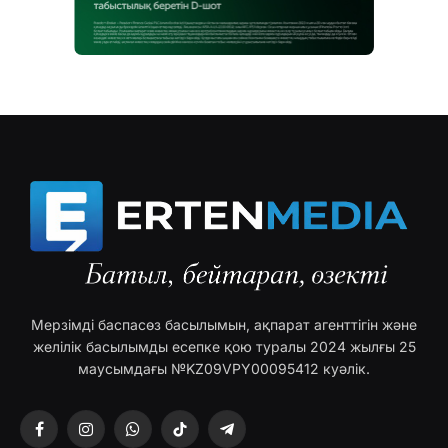
Мерзімді баспасөз басылымын, ақпарат агенттігін және
желілік басылымды есепке қою туралы 2024 жылғы 25
маусымдағы №KZ09VPY00095412 куәлік.
Facebook
Instagram
WhatsApp
TikTok
Telegram