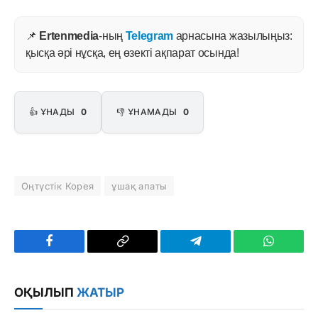
📌
Ertenmedia
-ның
Telegram
арнасына жазылыңыз:
қысқа әрі нұсқа, ең өзекті ақпарат осында!
👍 ҰНАДЫ
0
👎 ҰНАМАДЫ
0
Оңтүстік Корея
ұшақ апаты
Facebook
Copy
Telegram
WhatsAp
Link
ОҚЫЛЫП
ЖАТЫР