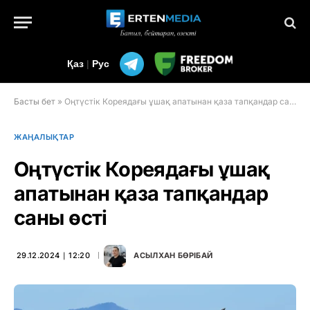
Қаз
|
Рус
Басты бет
»
Оңтүстік Кореядағы ұшақ апатынан қаза тапқандар саны өсті
ЖАҢАЛЫҚТАР
Оңтүстік Кореядағы ұшақ
апатынан қаза тапқандар
саны өсті
29.12.2024 ∣ 12:20
АСЫЛХАН БӨРІБАЙ