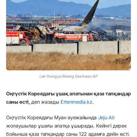
Lee Young-ju/Maeng Dae-hwan/AP
Оңтүстік Кореядағы ұшақ апатынан қаза тапқандар
саны өсті,
деп жазады
Ertenmedia.kz
.
Оңтүстік Кореядағы Муан әуежайында
Jeju Air
жолаушылар ұшағы апатқа ұшырады. Кейінгі дерек
бойынша қаза тапқандар саны 122 адамға дейін өсті.