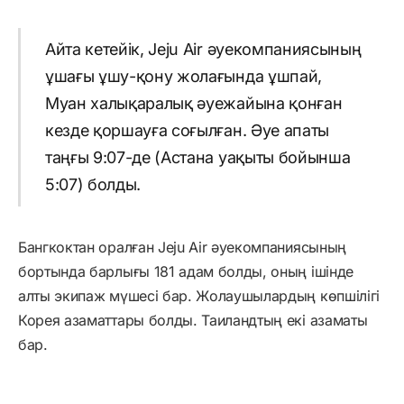
Айта кетейік, Jeju Air әуекомпаниясының
ұшағы ұшу-қону жолағында ұшпай,
Муан халықаралық әуежайына қонған
кезде қоршауға соғылған. Әуе апаты
таңғы 9:07-де (Астана уақыты бойынша
5:07) болды.
Бангкоктан оралған Jeju Air әуекомпаниясының
бортында барлығы 181 адам болды, оның ішінде
алты экипаж мүшесі бар. Жолаушылардың көпшілігі
Корея азаматтары болды. Таиландтың екі азаматы
бар.