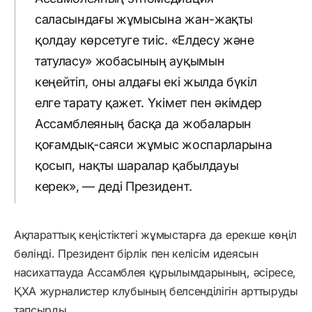
саласындағы жұмысына жан-жақты
қолдау көрсетуге тиіс. «Елдесу және
татуласу» жобасының ауқымын
кеңейтіп, оны алдағы екі жылда бүкіл
елге тарату қажет. Үкімет пен әкімдер
Ассамблеяның басқа да жобаларын
қоғамдық-саяси жұмыс жоспарларына
қосып, нақты шаралар қабылдауы
керек», — деді Президент.
Ақпараттық кеңістіктегі жұмыстарға да ерекше көңіл
бөлінді. Президент бірлік пен келісім идеясын
насихаттауда Ассамблея құрылымдарының, әсіресе,
ҚХА журналистер клубының белсенділігін арттыруды
тапсырды.