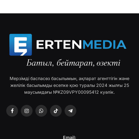
Мерзімді баспасөз басылымын, ақпарат агенттігін және
желілік басылымды есепке қою туралы 2024 жылғы 25
маусымдағы №KZ09VPY00095412 куәлік.
Facebook
Instagram
WhatsApp
TikTok
Telegram
Email: