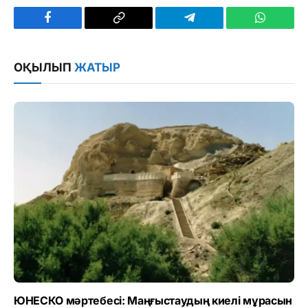
Facebook
Copy
Telegram
WhatsAp
Link
ОҚЫЛЫП
ЖАТЫР
ЮНЕСКО мәртебесі: Маңғыстаудың киелі мұрасын