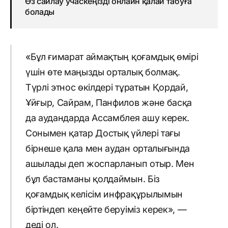
Өз сайлау учаскеңізді онлайн қалай табуға
болады
«Бұл ғимарат аймақтың қоғамдық өмірі
үшін өте маңызды орталық болмақ.
Түрлі этнос өкілдері тұратын Қордай,
Ұйғыр, Сайрам, Панфилов және басқа
да аудандарда Ассамблея ашу керек.
Сонымен қатар Достық үйлері тағы
бірнеше қала мен аудан орталығында
ашылады деп жоспарланып отыр. Мен
бұл бастаманы қолдаймын. Біз
қоғамдық келісім инфрақұрылымын
біртіндеп кеңейте беруіміз керек», —
деді ол.