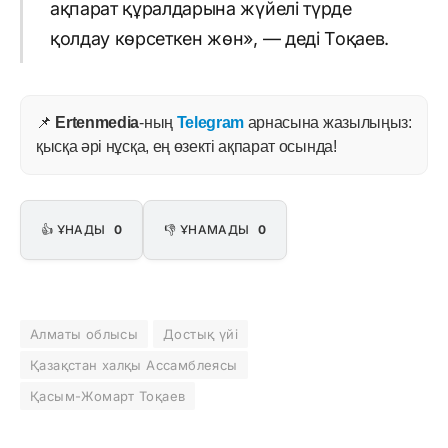
ақпарат құралдарына жүйелі түрде
қолдау көрсеткен жөн», — деді Тоқаев.
📌
Ertenmedia
-ның
Telegram
арнасына жазылыңыз:
қысқа әрі нұсқа, ең өзекті ақпарат осында!
👍 ҰНАДЫ
0
👎 ҰНАМАДЫ
0
Алматы облысы
Достық үйі
Қазақстан халқы Ассамблеясы
Қасым-Жомарт Тоқаев