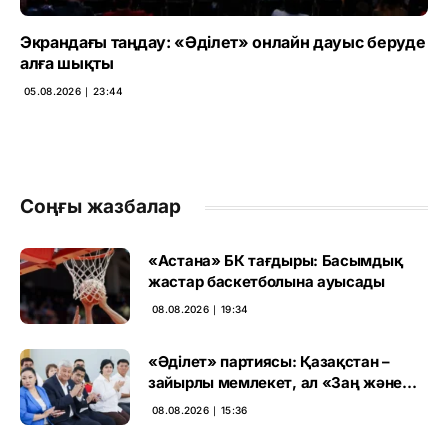
Экрандағы таңдау: «Әділет» онлайн дауыс беруде
алға шықты
05.08.2026 ∣ 23:44
Соңғы жазбалар
«Астана» БК тағдыры: Басымдық
жастар баскетболына ауысады
08.08.2026 ∣ 19:34
«Әділет» партиясы: Қазақстан –
зайырлы мемлекет, ал «Заң және
тәртіп» қағидаты баршаға міндетті
08.08.2026 ∣ 15:36