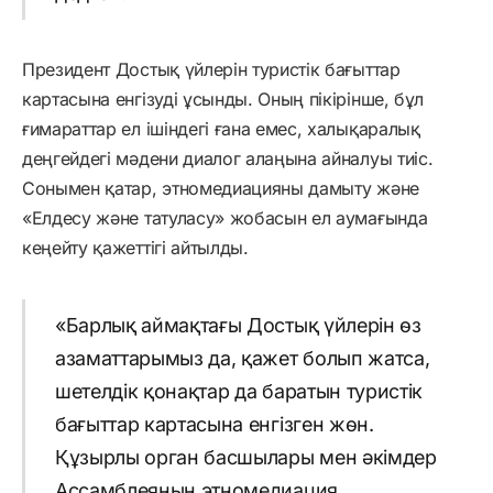
Президент Достық үйлерін туристік бағыттар
картасына енгізуді ұсынды. Оның пікірінше, бұл
ғимараттар ел ішіндегі ғана емес, халықаралық
деңгейдегі мәдени диалог алаңына айналуы тиіс.
Сонымен қатар, этномедиацияны дамыту және
«Елдесу және татуласу» жобасын ел аумағында
кеңейту қажеттігі айтылды.
«Барлық аймақтағы Достық үйлерін өз
азаматтарымыз да, қажет болып жатса,
шетелдік қонақтар да баратын туристік
бағыттар картасына енгізген жөн.
Құзырлы орган басшылары мен әкімдер
Ассамблеяның этномедиация