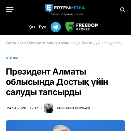
Қаз
|
Рус
Басты бет
»
Президент Алматы облысында Достық үйін салуды тапсырды
ҚОҒАМ
Президент Алматы
облысында Достық үйін
салуды тапсырды
24.04.2025 ∣ 12:17
АСЫЛХАН БӨРІБАЙ