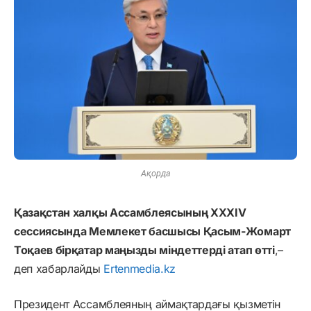
Ақорда
Қазақстан халқы Ассамблеясының ХХХІV
сессиясында Мемлекет басшысы Қасым-Жомарт
Тоқаев бірқатар маңызды міндеттерді атап өтті
,–
деп хабарлайды
Ertenmedia.kz
Президент Ассамблеяның аймақтардағы қызметін