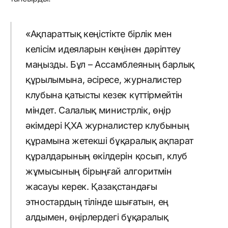
«Ақпараттық кеңістікте бірлік мен
келісім идеяларын кеңінен дәріптеу
маңызды. Бұл – Ассамблеяның барлық
құрылымына, әсіресе, журналистер
клубына қатысты кезек күттірмейтін
міндет. Салалық министрлік, өңір
әкімдері ҚХА журналистер клубының
құрамына жетекші бұқаралық ақпарат
құралдарының өкілдерін қосып, клуб
жұмысының бірыңғай алгоритмін
жасауы керек. Қазақстандағы
этностардың тілінде шығатын, ең
алдымен, өңірлердегі бұқаралық