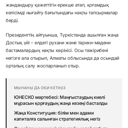
жандандыру қажеттігін ерекше атап, қоғамдық
келісімді нығайту бағытындағы нақты тапсырмалар
берді.
Президенттің айтуынша, Түркістанда ашылған жаңа
Достық үйі – елдегі рухани және тарихи-мәдени
бастамалардың нақты көрінісі. Осы тәжірибені
негізге ала отырып, Алматы облысында да осындай
орталық салу жоспарланып отыр.
МЫНАНЫ ДА ОҚИ КЕТІҢІЗ
ЮНЕСКО мәртебесі: Маңғыстаудың киелі
мұрасын қорғаудың жаңа кезеңі басталды
Жаңа Конституция: білім мен адами
капиталға салынған стратегиялық негіз