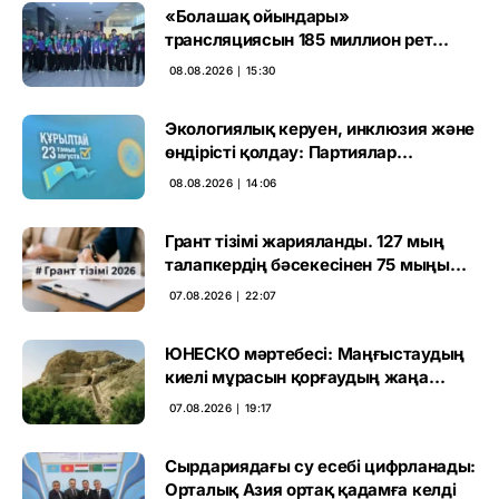
«Болашақ ойындары»
трансляциясын 185 миллион рет
көрген
08.08.2026 ∣ 15:30
Экологиялық керуен, инклюзия және
өндірісті қолдау: Партиялар
өңірлерде қандай мәселе көтерді
08.08.2026 ∣ 14:06
Грант тізімі жарияланды. 127 мың
талапкердің бәсекесінен 75 мыңы
өтті
07.08.2026 ∣ 22:07
ЮНЕСКО мәртебесі: Маңғыстаудың
киелі мұрасын қорғаудың жаңа
кезеңі басталды
07.08.2026 ∣ 19:17
Сырдариядағы су есебі цифрланады:
Орталық Азия ортақ қадамға келді