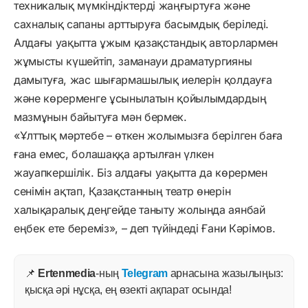
техникалық мүмкіндіктерді жаңғыртуға және
сахналық сапаны арттыруға басымдық беріледі.
Алдағы уақытта ұжым қазақстандық авторлармен
жұмысты күшейтіп, заманауи драматургияны
дамытуға, жас шығармашылық иелерін қолдауға
және көрерменге ұсынылатын қойылымдардың
мазмұнын байытуға мән бермек.
«Ұлттық мәртебе – өткен жолымызға берілген баға
ғана емес, болашаққа артылған үлкен
жауапкершілік. Біз алдағы уақытта да көрермен
сенімін ақтап, Қазақстанның театр өнерін
халықаралық деңгейде таныту жолында аянбай
еңбек ете береміз», – деп түйіндеді Ғани Кәрімов.
📌
Ertenmedia
-ның
Telegram
арнасына жазылыңыз:
қысқа әрі нұсқа, ең өзекті ақпарат осында!