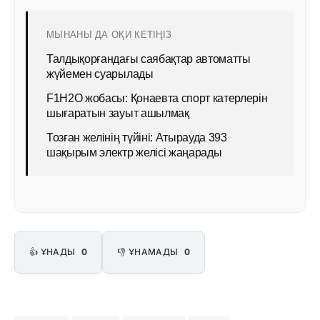
МЫНАНЫ ДА ОҚИ КЕТІҢІЗ
Талдықорғандағы саябақтар автоматты
жүйемен суарылады
F1H2O жобасы: Қонаевта спорт катерлерін
шығаратын зауыт ашылмақ
Тозған желінің түйіні: Атырауда 393
шақырым электр желісі жаңарады
👍 ҰНАДЫ
0
👎 ҰНАМАДЫ
0