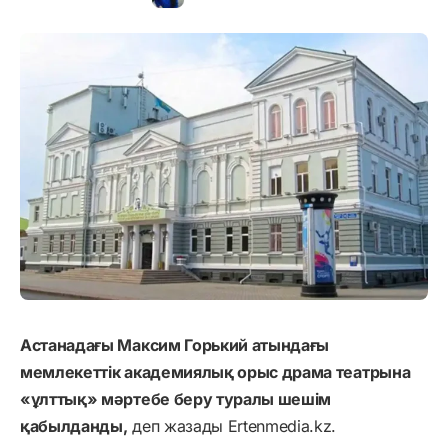
Астанадағы Максим Горький атындағы
мемлекеттік академиялық орыс драма театрына
«ұлттық» мәртебе беру туралы шешім
қабылданды,
деп жазады Ertenmedia.kz.