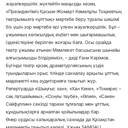
жауапкершілік жүктейтін маңызды кезең.
«Президентіміз Қасым-Жомарт Кемелұлы Тоқаевтың
театрымызға «ұлттық» мәртебе беру туралы шешімі
біз үшін зор мәртебе әрі үлкен жауапкершілік. Бұл –
ұжымның көпжылдық еңбегі мен шығармашылық
ізденістеріне берілген жоғары баға. Осы орайда
театр ұжымы атынан Мемлекет басшысына шынайы
алғысымызды білдіреміз», – деді Ғани Кәрімов.
Бүгінде театр қазақ драматургиясының үздік
туындыларын орыс тілінде сахналау арқылы ұлттық
мәдениетті кең аудиторияға танытып жүр.
Репертуарда «Шыңғыс хан», «Хан Кене», «Томирис –
сақ патшайымы», «Соңғы тәубе», «Әлия», «Сәкен
Сейфуллин» секілді тарихи тұлғалар мен ұлттық
құндылықтарға арналған қойылымдар бар.
Өнер ордасы халықаралық сахнада да Қазақстан
мәдениетін танытып келеді. Ұжым SAMGAU