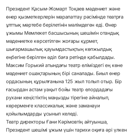
Президент Қасым-Жомарт Тоқаев мәдениет және
өнер қызметкерлерін марапаттау рәсімінде театрға
ұлттық мәртебе берілетінін мәлімдеген еді. Өнер
ұжымы Мемлекет басшысының шешімін отандық
мәдениетке көрсетілген жоғары құрмет,
шығармашылық қауымдастықтың көпжылдық
еңбегіне берілген әділ баға ретінде қабылдады.
Максим Горький атындағы театр еліміздегі ең көне
мәдениет ошақтарының бірі саналады. Биыл өнер
ордасының құрылғанына 125 жыл толып отыр. Бір
ғасырдан астам уақыт бойы театр елордадағы
рухани кеңістіктің маңызды тірегіне айналып,
көрерменге классикалық және заманауи
қойылымдарды ұсынып келеді.
Театр директоры Ғани Кәрімовтің айтуынша,
Президент шешімі ұжым үшін тарихи оқиға әрі үлкен