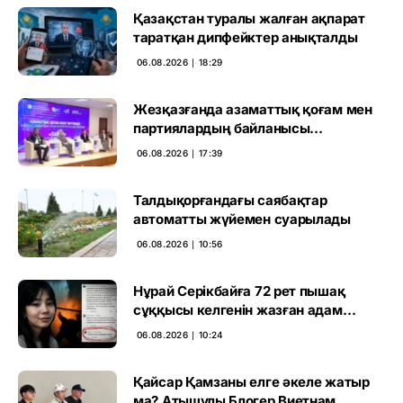
Қазақстан туралы жалған ақпарат
таратқан дипфейктер анықталды
06.08.2026 ∣ 18:29
Жезқазғанда азаматтық қоғам мен
партиялардың байланысы
талқыланды
06.08.2026 ∣ 17:39
Талдықорғандағы саябақтар
автоматты жүйемен суарылады
06.08.2026 ∣ 10:56
Нұрай Серікбайға 72 рет пышақ
сұққысы келгенін жазған адам
ұсталды
06.08.2026 ∣ 10:24
Қайсар Қамзаны елге әкеле жатыр
ма? Атышулы Блогер Виетнам