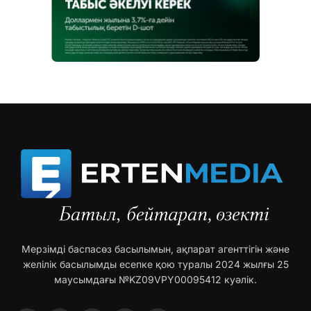
Мерзімді баспасөз басылымын, ақпарат агенттігін және
желілік басылымды есепке қою туралы 2024 жылғы 25
маусымдағы №KZ09VPY00095412 куәлік.