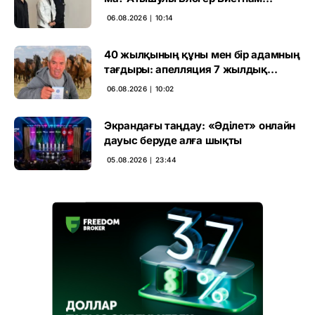
әуежайында көзге түсті
06.08.2026 ∣ 10:14
40 жылқының құны мен бір адамның
тағдыры: апелляция 7 жылдық
үкімді бұзды
06.08.2026 ∣ 10:02
Экрандағы таңдау: «Әділет» онлайн
дауыс беруде алға шықты
05.08.2026 ∣ 23:44