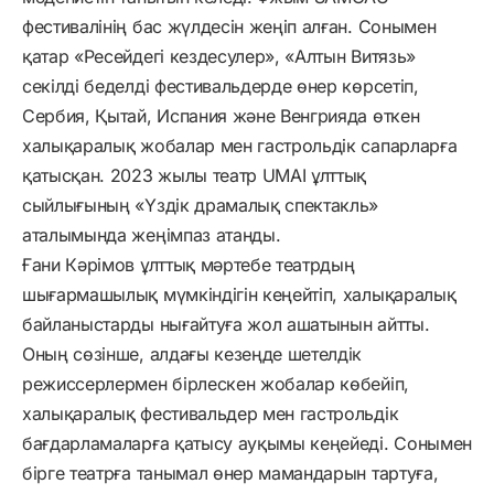
фестивалінің бас жүлдесін жеңіп алған. Сонымен
қатар «Ресейдегі кездесулер», «Алтын Витязь»
секілді беделді фестивальдерде өнер көрсетіп,
Сербия, Қытай, Испания және Венгрияда өткен
халықаралық жобалар мен гастрольдік сапарларға
қатысқан. 2023 жылы театр UMAI ұлттық
сыйлығының «Үздік драмалық спектакль»
аталымында жеңімпаз атанды.
Ғани Кәрімов ұлттық мәртебе театрдың
шығармашылық мүмкіндігін кеңейтіп, халықаралық
байланыстарды нығайтуға жол ашатынын айтты.
Оның сөзінше, алдағы кезеңде шетелдік
режиссерлермен бірлескен жобалар көбейіп,
халықаралық фестивальдер мен гастрольдік
бағдарламаларға қатысу ауқымы кеңейеді. Сонымен
бірге театрға танымал өнер мамандарын тартуға,