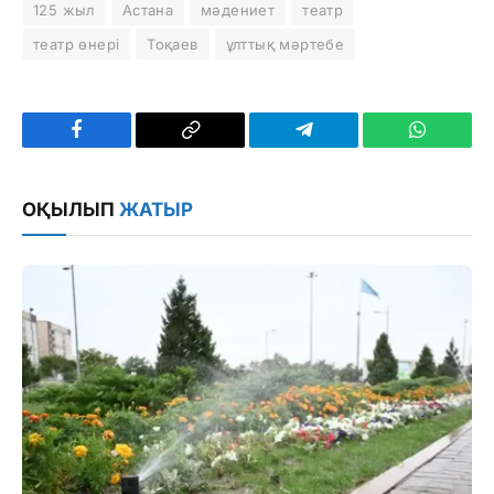
125 жыл
Астана
мәдениет
театр
театр өнері
Тоқаев
ұлттық мәртебе
Facebook
Copy
Telegram
WhatsAp
Link
ОҚЫЛЫП
ЖАТЫР