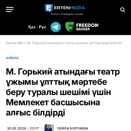
Қаз
|
Рус
Басты бет
»
М. Горький атындағы театр ұжымы ұлттық мәртебе беру туралы шешімі үшін Мемлекет басшысына алғыс білдірді
АЙМАҚ
М. Горький атындағы театр
ұжымы ұлттық мәртебе
беру туралы шешімі үшін
Мемлекет басшысына
алғыс білдірді
30.05.2026 ∣ 22:17
ЛЕЙЛА БОЛТАЕВА