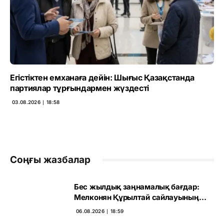
Егістіктен емханаға дейін: Шығыс Қазақстанда
партиялар тұрғындармен жүздесті
03.08.2026 ∣ 18:58
Соңғы жазбалар
Бес жылдық заңнамалық бағдар:
Мелконян Құрылтай сайлауының
маңызын бағалады
06.08.2026 ∣ 18:59