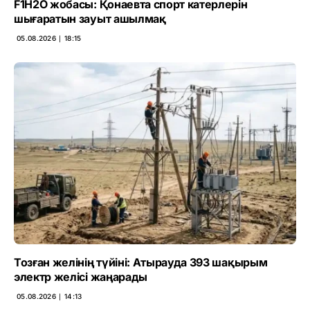
F1H2O жобасы: Қонаевта спорт катерлерін
шығаратын зауыт ашылмақ
05.08.2026 ∣ 18:15
Тозған желінің түйіні: Атырауда 393 шақырым
электр желісі жаңарады
05.08.2026 ∣ 14:13