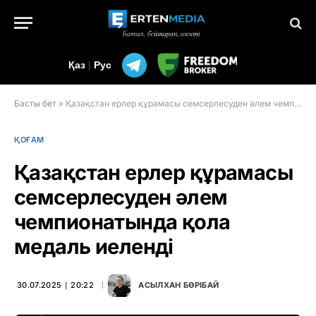
Қаз
|
Рус
Басты бет
»
Қазақстан ерлер құрамасы семсерлесуден әлем чемпионатында қола медаль иеленді
ҚОҒАМ
Қазақстан ерлер құрамасы
семсерлесуден әлем
чемпионатында қола
медаль иеленді
30.07.2025 ∣ 20:22
АСЫЛХАН БӨРІБАЙ