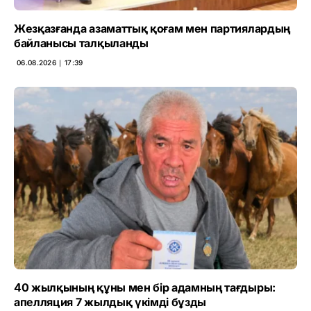
Жезқазғанда азаматтық қоғам мен партиялардың
байланысы талқыланды
06.08.2026 ∣ 17:39
40 жылқының құны мен бір адамның тағдыры:
апелляция 7 жылдық үкімді бұзды