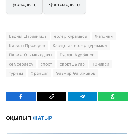
👍 ҰНАДЫ
0
👎 ҰНАМАДЫ
0
Вадим Шарлаимов
ерлер құрамасы
Жапония
Кирилл Проходов
Қазақстан ерлер құрамасы
Париж Олимпиадасы
Руслан Құрбанов
семсерлесу
спорт
спортшылар
Тбилиси
туризм
Франция
Эльмир Әлімжанов
Facebook
Copy
Telegram
WhatsAp
Link
ОҚЫЛЫП
ЖАТЫР