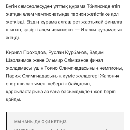
Бүгін семсерлесуден ұлттық құрама Тбилисиде өтіп
жатқан әлем чемпионатында тарихи жетістікке қол
жеткізді. Біздің құрама алғаш рет жартылай финалға
шығып, қазіргі әлем чемпионы — Италия құрамасын
жеңді.
Кирилл Проходов, Руслан Құрбанов, Вадим
Шарлаимов және Эльмир Әлімжанов финал
жолдамасы үшін Токио Олимпиадасының чемпионы,
Париж Олимпиадасының күміс жүлдегері Жапония
спортшыларымен шеберлік байқасып,
қарсыластарына аз ғана басымдықпен жол беріп
қойды.
МЫНАНЫ ДА ОҚИ КЕТІҢІЗ