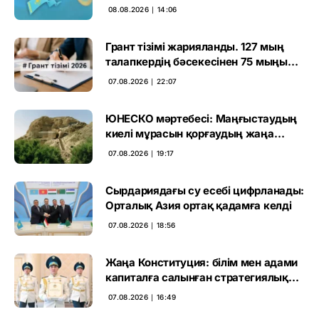
өңірлерде қандай мәселе көтерді
08.08.2026 ∣ 14:06
Грант тізімі жарияланды. 127 мың
талапкердің бәсекесінен 75 мыңы
өтті
07.08.2026 ∣ 22:07
ЮНЕСКО мәртебесі: Маңғыстаудың
киелі мұрасын қорғаудың жаңа
кезеңі басталды
07.08.2026 ∣ 19:17
Сырдариядағы су есебі цифрланады:
Орталық Азия ортақ қадамға келді
07.08.2026 ∣ 18:56
Жаңа Конституция: білім мен адами
капиталға салынған стратегиялық
негіз
07.08.2026 ∣ 16:49