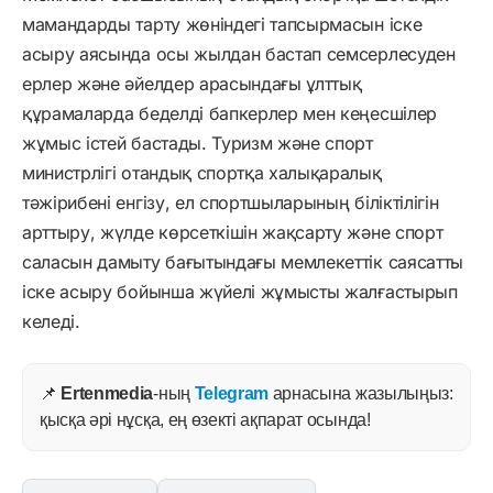
мамандарды тарту жөніндегі тапсырмасын іске
асыру аясында осы жылдан бастап семсерлесуден
ерлер және әйелдер арасындағы ұлттық
құрамаларда беделді бапкерлер мен кеңесшілер
жұмыс істей бастады. Туризм және спорт
министрлігі отандық спортқа халықаралық
тәжірибені енгізу, ел спортшыларының біліктілігін
арттыру, жүлде көрсеткішін жақсарту және спорт
саласын дамыту бағытындағы мемлекеттік саясатты
іске асыру бойынша жүйелі жұмысты жалғастырып
келеді.
📌
Ertenmedia
-ның
Telegram
арнасына жазылыңыз:
қысқа әрі нұсқа, ең өзекті ақпарат осында!