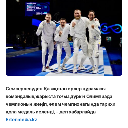
Семсерлесуден Қазақстан ерлер құрамасы
командалық жарыста тоғыз дүркін Олимпиада
чемпионын жеңіп, әлем чемпионатында тарихи
қола медаль иеленді, – деп хабарлайды
Ertenmedia.kz