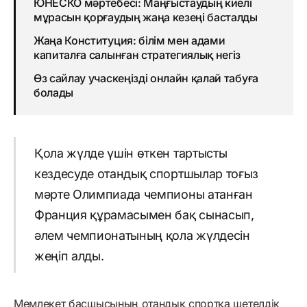
ЮНЕСКО мәртебесі: Маңғыстаудың киелі
мұрасын қорғаудың жаңа кезеңі басталды
Жаңа Конституция: білім мен адами
капиталға салынған стратегиялық негіз
Өз сайлау учаскеңізді онлайн қалай табуға
болады
Қола жүлде үшін өткен тартысты
кездесуде отандық спортшылар тоғыз
мәрте Олимпиада чемпионы атанған
Франция құрамасымен бақ сынасып,
әлем чемпионатының қола жүлдесін
жеңіп алды.
Мемлекет басшысының отандық спортқа шетелдік