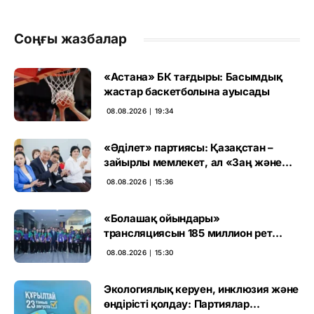
Соңғы жазбалар
«Астана» БК тағдыры: Басымдық
жастар баскетболына ауысады
08.08.2026 ∣ 19:34
«Әділет» партиясы: Қазақстан –
зайырлы мемлекет, ал «Заң және
тәртіп» қағидаты баршаға міндетті
08.08.2026 ∣ 15:36
«Болашақ ойындары»
трансляциясын 185 миллион рет
көрген
08.08.2026 ∣ 15:30
Экологиялық керуен, инклюзия және
өндірісті қолдау: Партиялар