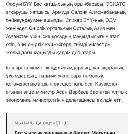
Форум БҰҰ Бас хатшысының орынбасары, ЭСКАТО
атқарушы хатшысы Армида Салсия Алисжабананың
бейнеүндеуімен ашылды. Спикер БҰҰ-ның ОДМ
жөніндегі Өңірлік орталығын Орталық Азия мен
Ауғанстан үшін іске қосудың маңыздылығын атап
өтіп, оны өңірлік күш-жігерді тиімді үйлестіру
жолындағы маңызды қадам деп атады.
Іс-шараға үкіметтік құрылымдардың, халықаралық
ұйымдардың, ғылыми және сараптамалық
қоғамдастықтардың өкілдері қатысса, Қазақстан
атынан вице-министр Асан Дарбаев бастаған Ұлттық
экономика министрлігінің делегациясы өкілдік етті.
МЫНАНЫ ДА ОҚИ КЕТІҢІЗ
Бес жылдық заңнамалық бағдар: Мелконян