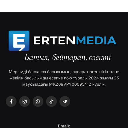
Мерзімді баспасөз басылымын, ақпарат агенттігін және
желілік басылымды есепке қою туралы 2024 жылғы 25
маусымдағы №KZ09VPY00095412 куәлік.
Facebook
Instagram
WhatsApp
TikTok
Telegram
Email: