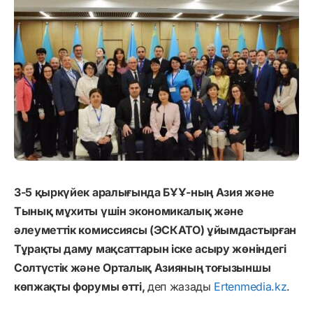
3-5 қыркүйек аралығында БҰҰ-ның Азия және
Тынық мұхиты үшін экономикалық және
әлеуметтік комиссиясы (ЭСКАТО) ұйымдастырған
Тұрақты даму мақсаттарын іске асыру жөніндегі
Солтүстік және Орталық Азияның тоғызыншы
көпжақты форумы өтті,
деп жазады
Ertenmedia.kz
.