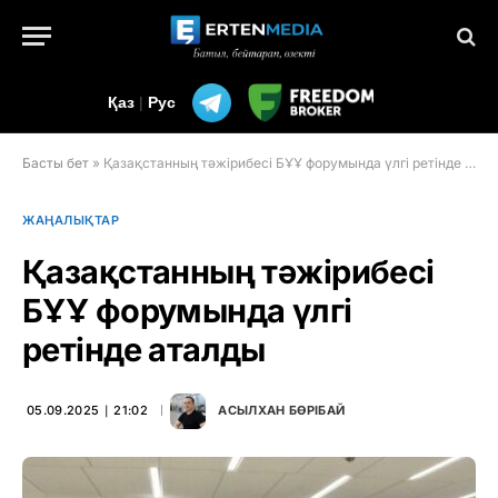
Қаз
|
Рус
Басты бет
»
Қазақстанның тәжірибесі БҰҰ форумында үлгі ретінде аталды
ЖАҢАЛЫҚТАР
Қазақстанның тәжірибесі
БҰҰ форумында үлгі
ретінде аталды
05.09.2025 ∣ 21:02
АСЫЛХАН БӨРІБАЙ