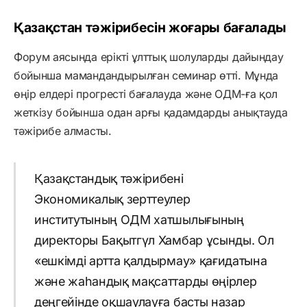
Қазақстан тәжірибесін жоғары бағалады
Форум аясында ерікті ұлттық шолуларды дайындау
бойынша мамандандырылған семинар өтті. Мұнда
өңір елдері прогресті бағалауда және ОДМ-ға қол
жеткізу бойынша одан арғы қадамдарды анықтауда
тәжірибе алмасты.
Қазақстандық тәжірибені
Экономикалық зерттеулер
институтының ОДМ хатшылығының
директоры Бақытгүл Хамбар ұсынды. Ол
«ешкімді артта қалдырмау» қағидатына
және жаһандық мақсаттарды өңірлер
деңгейінде оқшаулауға басты назар