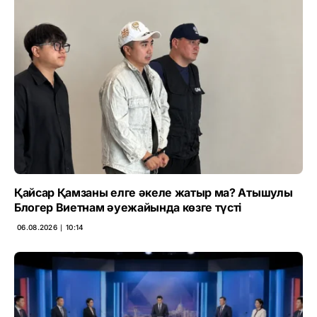
Қайсар Қамзаны елге әкеле жатыр ма? Атышулы
Блогер Виетнам әуежайында көзге түсті
06.08.2026 ∣ 10:14