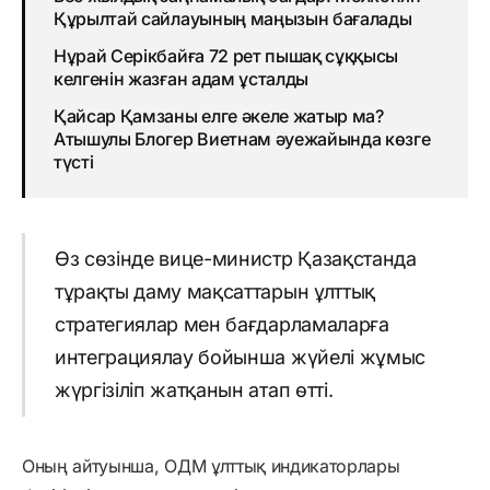
Құрылтай сайлауының маңызын бағалады
Нұрай Серікбайға 72 рет пышақ сұққысы
келгенін жазған адам ұсталды
Қайсар Қамзаны елге әкеле жатыр ма?
Атышулы Блогер Виетнам әуежайында көзге
түсті
Өз сөзінде вице-министр Қазақстанда
тұрақты даму мақсаттарын ұлттық
стратегиялар мен бағдарламаларға
интеграциялау бойынша жүйелі жұмыс
жүргізіліп жатқанын атап өтті.
Оның айтуынша, ОДМ ұлттық индикаторлары