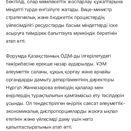
бекітілді, олар мемлекеттік жоспарлау құжаттарына
міндетті түрде енгізілуге жатады. Вице-министр
стратегиялық және бюджеттік процестердің
үйлесімділігі ресурстарды басым міндеттерді іске
асыруға тиімдірек бағыттауға мүмкіндік беретінін
атап өтті.
Форумда Қазақстанның ОДМ-ды ілгерілетудегі
тәжірибесіне ерекше назар аударылды. ҰЭМ
әлеуметтік саланы, құқық қорғау және арнайы
органдарды дамыту департаментінің директоры
Нұргүл Жанназарова еліміздің қалалар мен
өңірлердің тұрақтылығын қамтамасыз ету тәсілдерін
ұсынды. Ол теңдестірілген өңірлік саясат әлеуметтік-
экономикалық диспропорцияларды жоюға ықпал
ететінін және үйлесімді даму үшін негіз
қалыптастыратынын атап өтті.