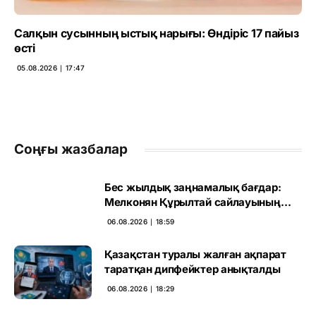
Салқын сусынның ыстық нарығы: Өндіріс 17 пайыз
өсті
05.08.2026 ∣ 17:47
Соңғы жазбалар
Бес жылдық заңнамалық бағдар:
Мелконян Құрылтай сайлауының
маңызын бағалады
06.08.2026 ∣ 18:59
Қазақстан туралы жалған ақпарат
таратқан дипфейктер анықталды
06.08.2026 ∣ 18:29