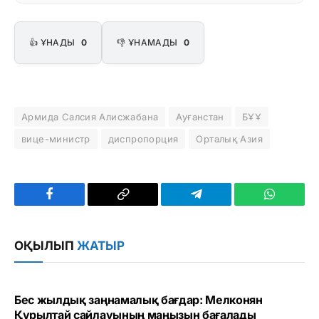
👍 ҰНАДЫ
0
👎 ҰНАМАДЫ
0
Армида Салсия Алисжабана
Ауғанстан
БҰҰ
вице-министр
диспропорция
Орталық Азия
Facebook
Copy
Telegram
WhatsAp
Link
ОҚЫЛЫП
ЖАТЫР
Бес жылдық заңнамалық бағдар: Мелконян
Құрылтай сайлауының маңызын бағалады