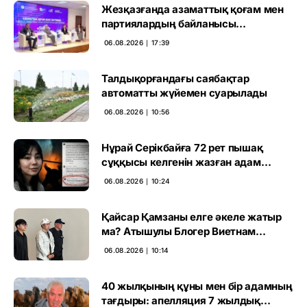
Жезқазғанда азаматтық қоғам мен
партиялардың байланысы
талқыланды
06.08.2026 ∣ 17:39
Талдықорғандағы саябақтар
автоматты жүйемен суарылады
06.08.2026 ∣ 10:56
Нұрай Серікбайға 72 рет пышақ
сұққысы келгенін жазған адам
ұсталды
06.08.2026 ∣ 10:24
Қайсар Қамзаны елге әкеле жатыр
ма? Атышулы Блогер Виетнам
әуежайында көзге түсті
06.08.2026 ∣ 10:14
40 жылқының құны мен бір адамның
тағдыры: апелляция 7 жылдық