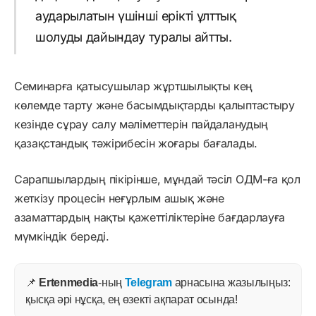
аударылатын үшінші ерікті ұлттық
шолуды дайындау туралы айтты.
Семинарға қатысушылар жұртшылықты кең
көлемде тарту және басымдықтарды қалыптастыру
кезінде сұрау салу мәліметтерін пайдаланудың
қазақстандық тәжірибесін жоғары бағалады.
Сарапшылардың пікірінше, мұндай тәсіл ОДМ-ға қол
жеткізу процесін неғұрлым ашық және
азаматтардың нақты қажеттіліктеріне бағдарлауға
мүмкіндік береді.
📌
Ertenmedia
-ның
Telegram
арнасына жазылыңыз:
қысқа әрі нұсқа, ең өзекті ақпарат осында!