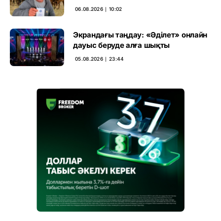
үкімді бұзды
06.08.2026 ∣ 10:02
Экрандағы таңдау: «Әділет» онлайн
дауыс беруде алға шықты
05.08.2026 ∣ 23:44