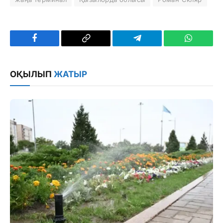
Facebook
Copy
Telegram
WhatsAp
Link
ОҚЫЛЫП
ЖАТЫР