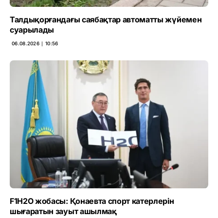
Талдықорғандағы саябақтар автоматты жүйемен
суарылады
06.08.2026 ∣ 10:56
F1H2O жобасы: Қонаевта спорт катерлерін
шығаратын зауыт ашылмақ