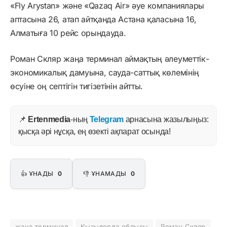
«Fly Arystan» және «Qazaq Air» әуе компаниялары
аптасына 26, атап айтқанда Астана қаласына 16,
Алматыға 10 рейс орындауда.
Роман Скляр жаңа терминал аймақтың әлеуметтік-
экономикалық дамуына, сауда-саттық көлемінің
өсуіне оң септігін тигізетінін айтты.
📌
Ertenmedia
-ның
Telegram
арнасына жазылыңыз:
қысқа әрі нұсқа, ең өзекті ақпарат осында!
👍 ҰНАДЫ
0
👎 ҰНАМАДЫ
0
жаңа терминал
Қызылорда облысы
Роман Скляр