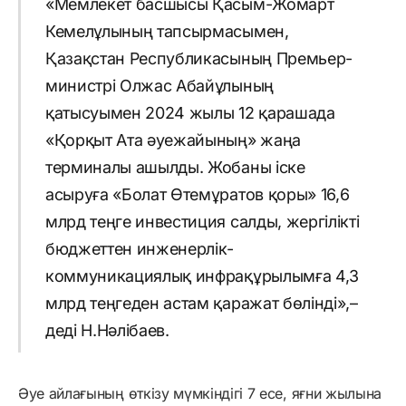
«Мемлекет басшысы Қасым-Жомарт
Кемелұлының тапсырмасымен,
Қазақстан Республикасының Премьер-
министрі Олжас Абайұлының
қатысуымен 2024 жылы 12 қарашада
«Қорқыт Ата әуежайының» жаңа
терминалы ашылды. Жобаны іске
асыруға «Болат Өтемұратов қоры» 16,6
млрд теңге инвестиция салды, жергілікті
бюджеттен инженерлік-
коммуникациялық инфрақұрылымға 4,3
млрд теңгеден астам қаражат бөлінді»,–
деді Н.Нәлібаев.
Әуе айлағының өткізу мүмкіндігі 7 есе, яғни жылына