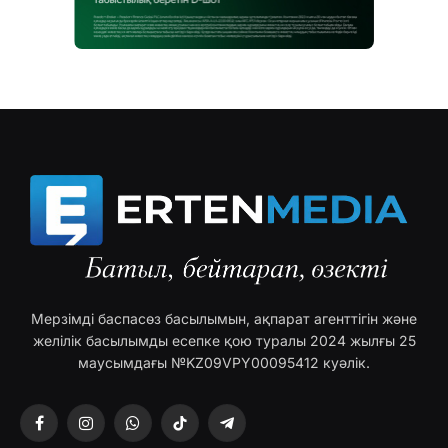
Мерзімді баспасөз басылымын, ақпарат агенттігін және
желілік басылымды есепке қою туралы 2024 жылғы 25
маусымдағы №KZ09VPY00095412 куәлік.
Facebook
Instagram
WhatsApp
TikTok
Telegram