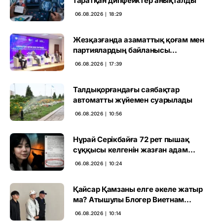
таратқан дипфейктер анықталды
06.08.2026 ∣ 18:29
Жезқазғанда азаматтық қоғам мен
партиялардың байланысы
талқыланды
06.08.2026 ∣ 17:39
Талдықорғандағы саябақтар
автоматты жүйемен суарылады
06.08.2026 ∣ 10:56
Нұрай Серікбайға 72 рет пышақ
сұққысы келгенін жазған адам
ұсталды
06.08.2026 ∣ 10:24
Қайсар Қамзаны елге әкеле жатыр
ма? Атышулы Блогер Виетнам
әуежайында көзге түсті
06.08.2026 ∣ 10:14