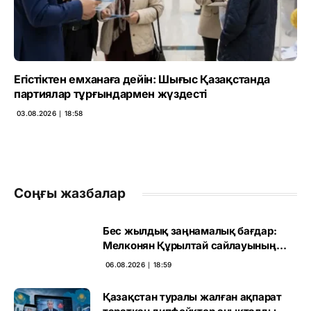
Егістіктен емханаға дейін: Шығыс Қазақстанда
партиялар тұрғындармен жүздесті
03.08.2026 ∣ 18:58
Соңғы жазбалар
Бес жылдық заңнамалық бағдар:
Мелконян Құрылтай сайлауының
маңызын бағалады
06.08.2026 ∣ 18:59
Қазақстан туралы жалған ақпарат