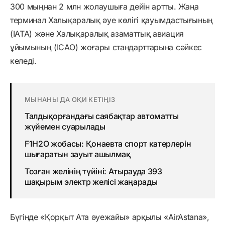
300 мыңнан 2 млн жолаушыға дейін артты. Жаңа
терминал Халықаралық әуе көлігі қауымдастығының
(IATA) және Халықаралық азаматтық авиация
ұйымының (ICAO) жоғары стандарттарына сәйкес
келеді.
МЫНАНЫ ДА ОҚИ КЕТІҢІЗ
Талдықорғандағы саябақтар автоматты
жүйемен суарылады
F1H2O жобасы: Қонаевта спорт катерлерін
шығаратын зауыт ашылмақ
Тозған желінің түйіні: Атырауда 393
шақырым электр желісі жаңарады
Бүгінде «Қорқыт Ата әуежайы» арқылы «AirAstana»,