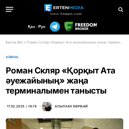
Қаз
|
Рус
Басты бет
»
Роман Скляр «Қорқыт Ата әуежайының» жаңа терминалымен танысты
АЙМАҚ
Роман Скляр «Қорқыт Ата
әуежайының» жаңа
терминалымен танысты
17.02.2025 ∣ 16:19
АСЫЛХАН БӨРІБАЙ