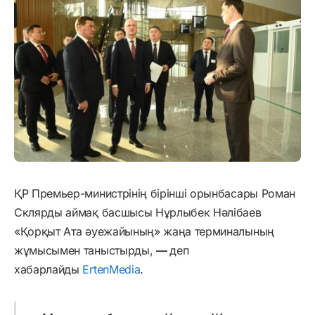
ҚР Премьер-министрінің бірінші орынбасары Роман
Склярды аймақ басшысы Нұрлыбек Нәлібаев
«Қорқыт Ата әуежайының» жаңа терминалының
жұмысымен таныстырды,
—
деп
хабарлайды
ErtenMedia
.