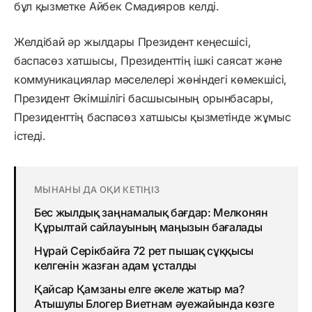
бұл қызметке Айбек Смадияров келді.
Желдібай әр жылдары Президент кеңесшісі,
баспасөз хатшысы, Президенттің ішкі саясат және
коммуникациялар мәселелері жөніндегі көмекшісі,
Президент Әкімшілігі басшысының орынбасары,
Президенттің баспасөз хатшысы қызметінде жұмыс
істеді.
МЫНАНЫ ДА ОҚИ КЕТІҢІЗ
Бес жылдық заңнамалық бағдар: Мелконян
Құрылтай сайлауының маңызын бағалады
Нұрай Серікбайға 72 рет пышақ сұққысы
келгенін жазған адам ұсталды
Қайсар Қамзаны елге әкеле жатыр ма?
Атышулы Блогер Виетнам әуежайында көзге