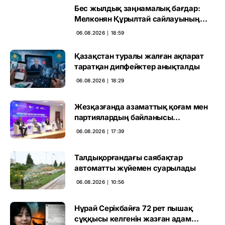
Бес жылдық заңнамалық бағдар:
Мелконян Құрылтай сайлауының
маңызын бағалады
06.08.2026 ∣ 18:59
Қазақстан туралы жалған ақпарат
таратқан дипфейктер анықталды
06.08.2026 ∣ 18:29
Жезқазғанда азаматтық қоғам мен
партиялардың байланысы
талқыланды
06.08.2026 ∣ 17:39
Талдықорғандағы саябақтар
автоматты жүйемен суарылады
06.08.2026 ∣ 10:56
Нұрай Серікбайға 72 рет пышақ
сұққысы келгенін жазған адам