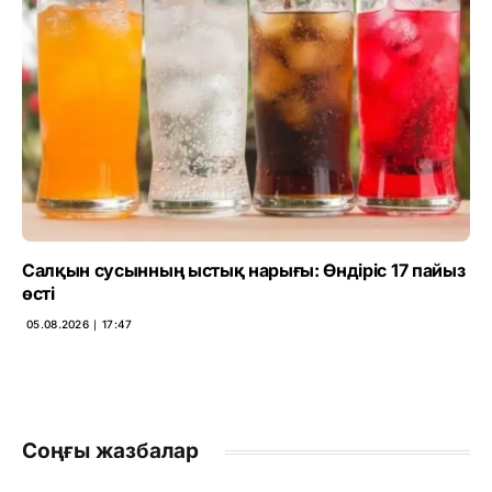
Салқын сусынның ыстық нарығы: Өндіріс 17 пайыз
өсті
05.08.2026 ∣ 17:47
Соңғы жазбалар