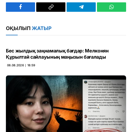
Facebook
Copy
Telegram
WhatsAp
Link
ОҚЫЛЫП
ЖАТЫР
Бес жылдық заңнамалық бағдар: Мелконян
Құрылтай сайлауының маңызын бағалады
06.08.2026 ∣ 18:59