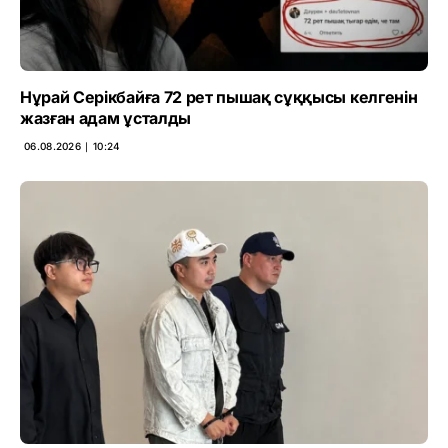
Нұрай Серікбайға 72 рет пышақ сұққысы келгенін
жазған адам ұсталды
06.08.2026 ∣ 10:24