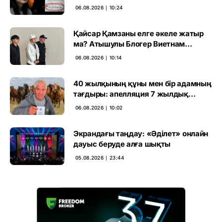
ұсталды
06.08.2026 ∣ 10:24
Қайсар Қамзаны елге әкеле жатыр
ма? Атышулы Блогер Виетнам
әуежайында көзге түсті
06.08.2026 ∣ 10:14
40 жылқының құны мен бір адамның
тағдыры: апелляция 7 жылдық
үкімді бұзды
06.08.2026 ∣ 10:02
Экрандағы таңдау: «Әділет» онлайн
дауыс беруде алға шықты
05.08.2026 ∣ 23:44