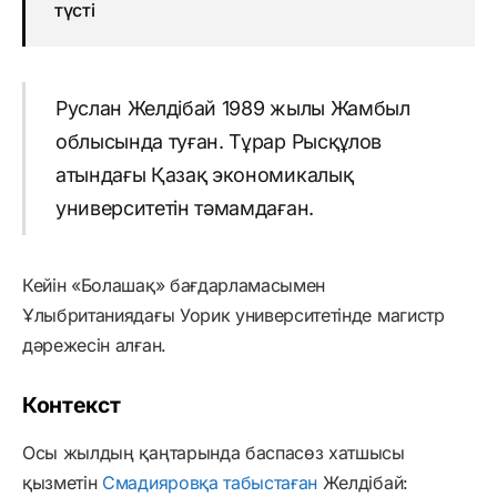
түсті
Руслан Желдібай 1989 жылы Жамбыл
облысында туған. Тұрар Рысқұлов
атындағы Қазақ экономикалық
университетін тәмамдаған.
Кейін «Болашақ» бағдарламасымен
Ұлыбританиядағы Уорик университетінде магистр
дәрежесін алған.
Контекст
Осы жылдың қаңтарында баспасөз хатшысы
қызметін
Смадияровқа табыстаған
Желдібай: