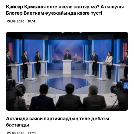
Қайсар Қамзаны елге әкеле жатыр ма? Атышулы
Блогер Виетнам әуежайында көзге түсті
06.08.2026 ∣ 10:14
Астанада саяси партиялардың теле дебаты
басталды
05.08.2026 ∣ 21:25