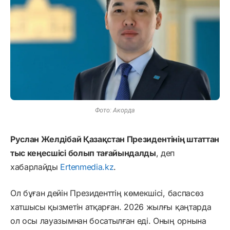
Фото: Акорда
Руслан Желдібай Қазақстан Президентінің штаттан
тыс кеңесшісі болып тағайындалды
, деп
хабарлайды
Ertenmedia.kz
.
Ол бұған дейін Президенттің көмекшісі, баспасөз
хатшысы қызметін атқарған. 2026 жылғы қаңтарда
ол осы лауазымнан босатылған еді. Оның орнына