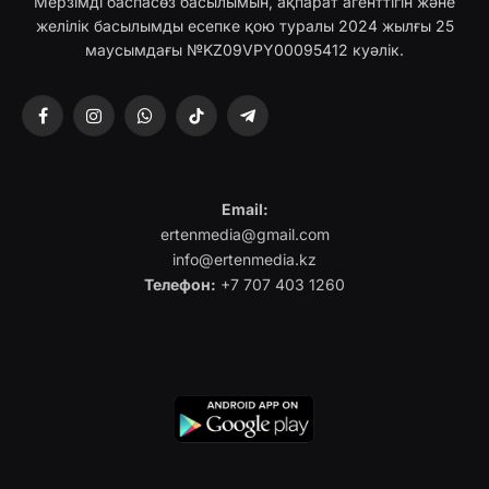
Мерзімді баспасөз басылымын, ақпарат агенттігін және
желілік басылымды есепке қою туралы 2024 жылғы 25
маусымдағы №KZ09VPY00095412 куәлік.
Facebook
Instagram
WhatsApp
TikTok
Telegram
Email:
ertenmedia@gmail.com
info@ertenmedia.kz
Телефон:
+7 707 403 1260