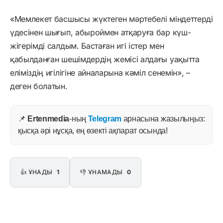
«Мемлекет басшысы жүктеген мәртебелі міндеттерді
үдесінен шығып, абыроймен атқаруға бар күш-
жігерімді салдым. Бастаған игі істер мен
қабылданған шешімдердің жемісі алдағы уақытта
еліміздің игілігіне айналарына кәміл сенемін», –
деген болатын.
📌
Ertenmedia
-ның
Telegram
арнасына жазылыңыз:
қысқа әрі нұсқа, ең өзекті ақпарат осында!
👍 ҰНАДЫ
1
👎 ҰНАМАДЫ
0