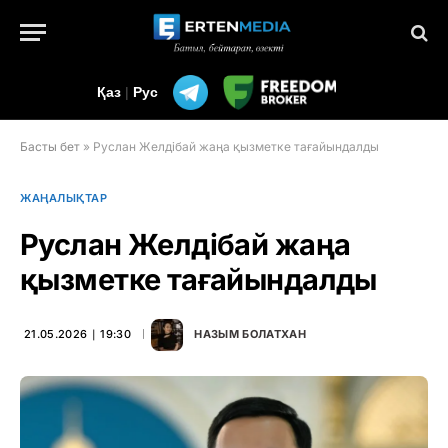
Қаз
|
Рус
Басты бет
»
Руслан Желдібай жаңа қызметке тағайындалды
ЖАҢАЛЫҚТАР
Руслан Желдібай жаңа
қызметке тағайындалды
21.05.2026 ∣ 19:30
НАЗЫМ БОЛАТХАН