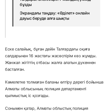
бұзды
Экрандағы таңдау: «Әділет» онлайн
дауыс беруде алға шықты
Еске салайық, бұған дейін Талғардағы оқиға
салдарынан 16 жастағы жасөспірім көз жұмды.
Жанжал жігіттің отбасы жалға алатын дүкеннен
басталған.
Кәмелетке толмаған баланы өлтіру дерегі бойынша
Алматы облысының полиция департаменті
қылмыстық іс қозғады.
Сонымен қатар, Алматы облыстық полиция