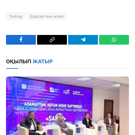
Талғар
Шерзаттың өлімі
Facebook
Copy
Telegram
WhatsAp
Link
ОҚЫЛЫП
ЖАТЫР