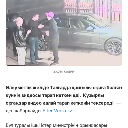
видео кадры
Әлеуметтік желіде Талғарда қайғылы оқиға болған
күннің видеосы тарап кеткен еді. Құзырлы
органдар видео қалай тарап кеткенін тексереді
, —
деп хабарлайды
ErtenMedia.kz.
Бұл туралы Ішкі істер министрінің орынбасары