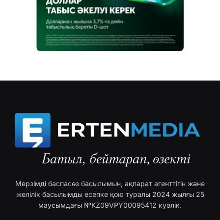
Мерзімді баспасөз басылымын, ақпарат агенттігін және
желілік басылымды есепке қою туралы 2024 жылғы 25
маусымдағы №KZ09VPY00095412 куәлік.