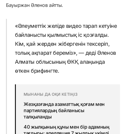
Бауыржан Әленов айтты.
«Әлеуметтік желіде видео тарап кетуіне
байланысты қылмыстық іс қозғалды.
Кім, қай жерден жібергенін тексеріп,
толық ақпарат береміз», — деді Әленов
Алматы облысының ӨКҚ алаңында
өткен брифингте.
МЫНАНЫ ДА ОҚИ КЕТІҢІЗ
Жезқазғанда азаматтық қоғам мен
партиялардың байланысы
талқыланды
40 жылқының құны мен бір адамның
тағдыры: апелляция 7 жылдық үкімді