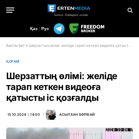
Қаз
|
Рус
Басты бет
»
Шерзаттың өлімі: желіде тарап кеткен видеоға қатысты іс қозғалды
ҚОҒАМ
Шерзаттың өлімі: желіде
тарап кеткен видеоға
қатысты іс қозғалды
15.10.2024 ∣ 14:50
АСЫЛХАН БӨРІБАЙ