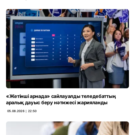
«Жетінші арнада» сайлауалды теледебаттың
аралық дауыс беру нәтижесі жарияланды
05.08.2026 ∣ 22:50