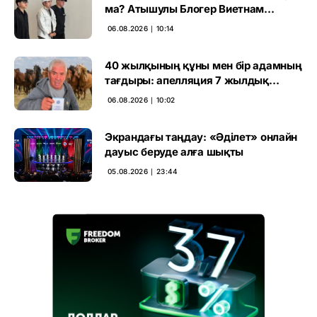
ма? Атышулы Блогер Виетнам
әуежайында көзге түсті
06.08.2026 ∣ 10:14
40 жылқының құны мен бір адамның
тағдыры: апелляция 7 жылдық
үкімді бұзды
06.08.2026 ∣ 10:02
Экрандағы таңдау: «Әділет» онлайн
дауыс беруде алға шықты
05.08.2026 ∣ 23:44