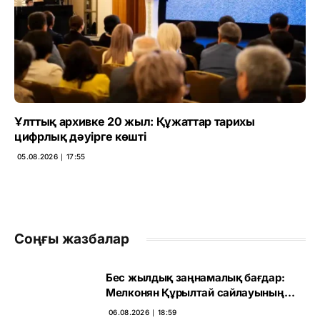
Ұлттық архивке 20 жыл: Құжаттар тарихы
цифрлық дәуірге көшті
05.08.2026 ∣ 17:55
Соңғы жазбалар
Бес жылдық заңнамалық бағдар:
Мелконян Құрылтай сайлауының
маңызын бағалады
06.08.2026 ∣ 18:59