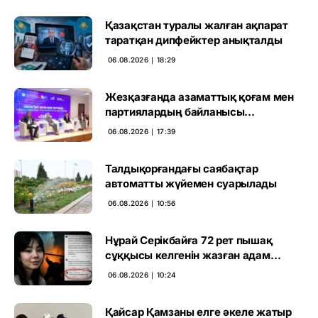
Қазақстан туралы жалған ақпарат
таратқан дипфейктер анықталды
06.08.2026 ∣ 18:29
Жезқазғанда азаматтық қоғам мен
партиялардың байланысы
талқыланды
06.08.2026 ∣ 17:39
Талдықорғандағы саябақтар
автоматты жүйемен суарылады
06.08.2026 ∣ 10:56
Нұрай Серікбайға 72 рет пышақ
сұққысы келгенін жазған адам
ұсталды
06.08.2026 ∣ 10:24
Қайсар Қамзаны елге әкеле жатыр