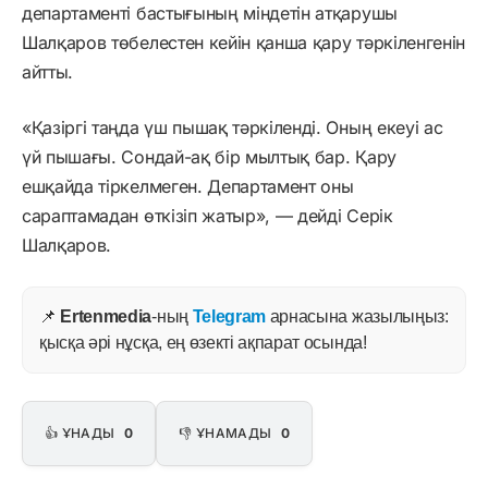
департаменті бастығының міндетін атқарушы
Шалқаров төбелестен кейін қанша қару тәркіленгенін
айтты.
«Қазіргі таңда үш пышақ тәркіленді. Оның екеуі ас
үй пышағы. Сондай-ақ бір мылтық бар. Қару
ешқайда тіркелмеген. Департамент оны
сараптамадан өткізіп жатыр», — дейді Серік
Шалқаров.
📌
Ertenmedia
-ның
Telegram
арнасына жазылыңыз:
қысқа әрі нұсқа, ең өзекті ақпарат осында!
👍 ҰНАДЫ
0
👎 ҰНАМАДЫ
0