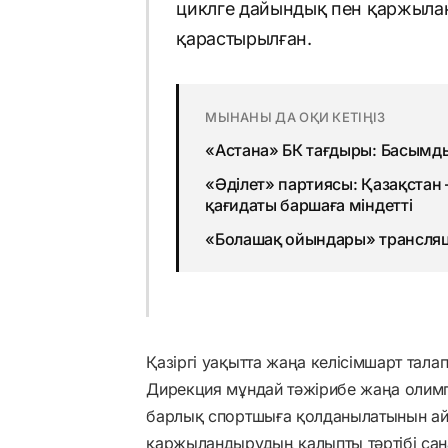
циклге дайындық пен қаржыла
қарастырылған.
МЫНАНЫ ДА ОҚИ КЕТІҢІЗ
«Астана» БК тағдыры: Басымд
«Әділет» партиясы: Қазақстан 
қағидаты баршаға міндетті
«Болашақ ойындары» трансляц
Қазіргі уақытта жаңа келісімшарт тал
Дирекция мұндай тәжірибе жаңа олимп
барлық спортшыға қолданылатынын айт
қаржыландырудың қалыпты тәртібі сана