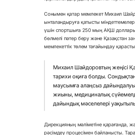
Сонымен қатар мемлекет Михаил Шайд
ынталандыруға қатысты міндеттемелер
үшін спортшыға 250 мың АҚШ доллары
бөлмелі пәтер беру және Қазақстан за
мемлекеттік төлем тағайындау қарасты
Михаил Шайдоровтың жеңісі Қа
тарихи оқиға болды. Сондықта
маусымға алаңсыз дайындалуы
жиыны, медициналық сүйемелд
дайындық мәселелері уақытылы 
Дирекцияның мәліметіне қарағанда, жа
рәсімдеу процесімен байланысты. Тара