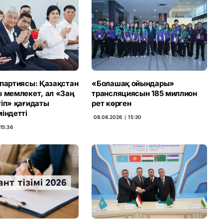
 партиясы: Қазақстан
«Болашақ ойындары»
ы мемлекет, ал «Заң
трансляциясын 185 миллион
тіп» қағидаты
рет көрген
індетті
08.08.2026 ∣ 15:30
15:36