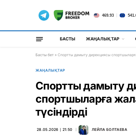
|
469.93
541.
БАСТЫ
ЖАҢАЛЫҚТАР
Басты бет
»
Спортты дамыту дирекциясы спортшыларға 
ЖАҢАЛЫҚТАР
Спортты дамыту д
спортшыларға жала
түсіндірді
28.05.2026 ∣ 21:50
ЛЕЙЛА БОЛТАЕВА