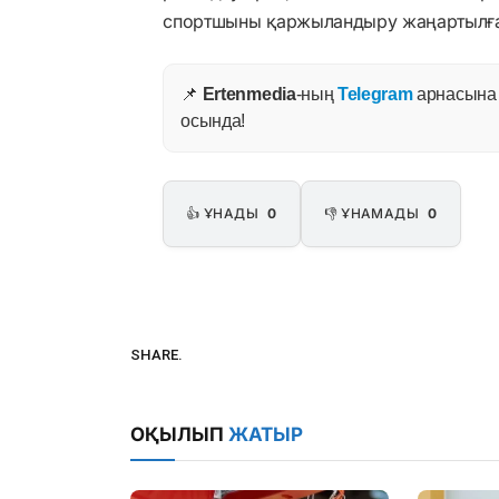
спортшыны қаржыландыру жаңартылға
📌
Ertenmedia
-ның
Telegram
арнасына ж
осында!
👍 ҰНАДЫ
0
👎 ҰНАМАДЫ
0
SHARE.
ОҚЫЛЫП
ЖАТЫР