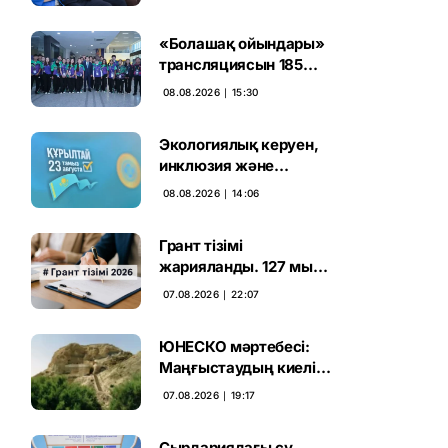
және тәртіп» қағидаты
баршаға міндетті
«Болашақ ойындары»
трансляциясын 185
миллион рет көрген
08.08.2026 ∣ 15:30
Экологиялық керуен,
инклюзия және
өндірісті қолдау:
08.08.2026 ∣ 14:06
Партиялар өңірлерде
қандай мәселе көтерді
Грант тізімі
жарияланды. 127 мың
талапкердің
07.08.2026 ∣ 22:07
бәсекесінен 75 мыңы
өтті
ЮНЕСКО мәртебесі:
Маңғыстаудың киелі
мұрасын қорғаудың
07.08.2026 ∣ 19:17
жаңа кезеңі басталды
Сырдариядағы су