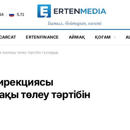
|
64
5.71
САЯСАТ
ERTENFINANCE
АЙМАҚ
ҚОҒАМ
А
жалақы төлеу тәртібін түсіндірді
ирекциясы
қы төлеу тәртібін