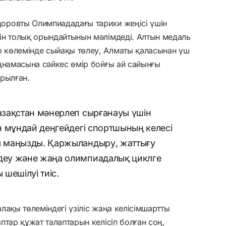
оровты Олимпиададағы тарихи жеңісі үшін
ін толық орындайтынын мәлімдеді. Алтын медаль
 көлемінде сыйақы төлеу, Алматы қаласынан үш
ңнамасына сәйкес өмір бойғы ай сайынғы
рылған.
зақстан мәнерлеп сырғанауы үшін
н мұндай деңгейдегі спортшының келесі
 маңызды. Қаржыландыру, жаттығу
еу және жаңа олимпиадалық циклге
шешілуі тиіс.
лақы төлеміндегі үзіліс жаңа келісімшартты
птар құжат талаптарын келісіп болған соң,