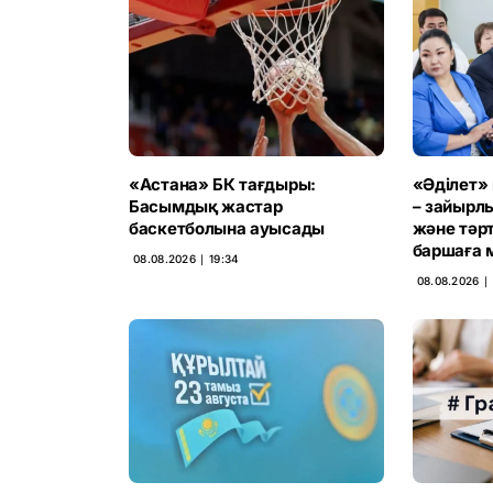
«Астана» БК тағдыры:
«Әділет»
Басымдық жастар
– зайырл
баскетболына ауысады
және тәр
баршаға м
08.08.2026 ∣ 19:34
08.08.2026 ∣ 