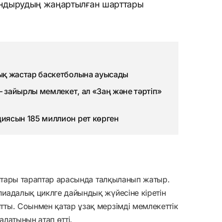
ндырудың жаңартылған шарттары
ық жастар баскетболына ауысады
– зайырлы мемлекет, ал «Заң және тәртіп»
иясын 185 миллион рет көрген
аптары тараптар арасында талқыланып жатыр.
иадалық циклге дайындық жүйесіне кіретін
ты. Соынмен қатар ұзақ мерзімді мемлекеттік
латынын атап өтті.