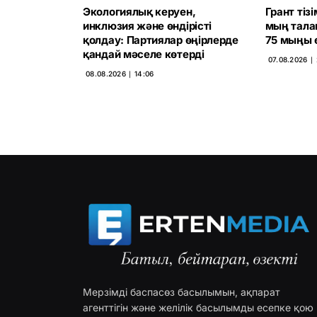
Экологиялық керуен,
Грант тіз
инклюзия және өндірісті
мың тала
қолдау: Партиялар өңірлерде
75 мыңы ө
қандай мәселе көтерді
07.08.2026 ∣
08.08.2026 ∣ 14:06
Мерзімді баспасөз басылымын, ақпарат
агенттігін және желілік басылымды есепке қою