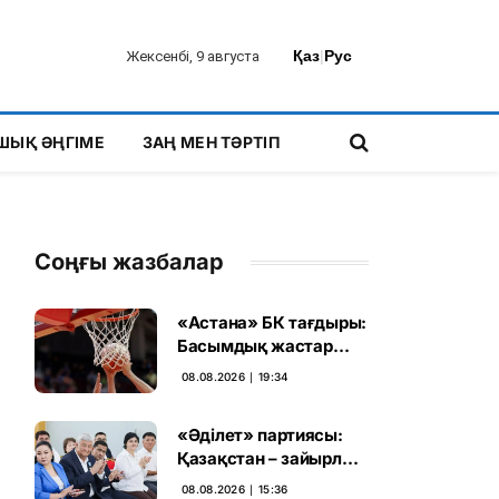
Қаз
|
Рус
Жексенбі, 9 августа
ШЫҚ ӘҢГІМЕ
ЗАҢ МЕН ТӘРТІП
Соңғы жазбалар
«Астана» БК тағдыры:
Басымдық жастар
баскетболына
08.08.2026 ∣ 19:34
ауысады
«Әділет» партиясы:
Қазақстан – зайырлы
мемлекет, ал «Заң
08.08.2026 ∣ 15:36