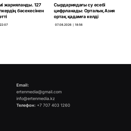
імі жарияланды. 127
Сырдариядағы су есебі
пкердің бәсекесінен
цифрланады: Орталық Азия
тті
ортақ қадамға келді
 22:07
07.08.2026 ∣ 18:56
Email:
ertenmedia@gmail.com
info@ertenmedia.kz
Телефон:
+7 707 403 1260