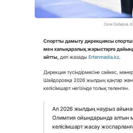
Сали Сабиров, Қ
Спортты дамыту дирекциясы спортш
мен халықаралық жарыстарға дайынды
айтты,
деп жазады
Ertenmedia.kz
.
Дирекция түсіндірмесіне сәйкес, мән
Шайдоровқа 2026 жылдың қаңтар және
келісімшарт негізінде толық төленген.
Ал 2026 жылдың наурыз айына
Олимпия ойындарында алтын ме
келісімшарт жасау жоспарланғ