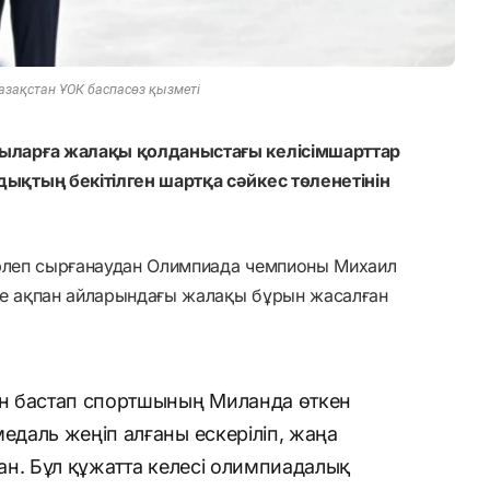
азақстан ҰОК баспасөз қызметі
ыларға жалақы қолданыстағы келісімшарттар
қтың бекітілген шартқа сәйкес төленетінін
ерлеп сырғанаудан Олимпиада чемпионы Михаил
 ақпан айларындағы жалақы бұрын жасалған
н бастап спортшының Миланда өткен
даль жеңіп алғаны ескеріліп, жаңа
ан. Бұл құжатта келесі олимпиадалық