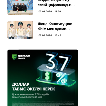
есебі цифрланады:
Орталық Азия ортақ
07.08.2026 ∣ 18:56
қадамға келді
Жаңа Конституция:
білім мен адами
капиталға салынған
07.08.2026 ∣ 16:49
стратегиялық негіз