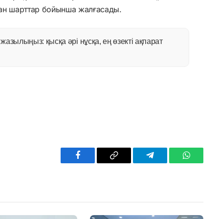
н шарттар бойынша жалғасады.
азылыңыз: қысқа әрі нұсқа, ең өзекті ақпарат
Facebook
Copy
Telegram
WhatsAp
Link