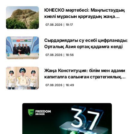
ЮНЕСКО мәртебесі: Маңғыстаудың
киелі мұрасын қорғаудың жаңа
кезеңі басталды
07.08.2026 ∣ 19:17
Сырдариядағы су есебі цифрланады:
Орталық Азия ортақ қадамға келді
07.08.2026 ∣ 18:56
Жаңа Конституция: білім мен адами
капиталға салынған стратегиялық
негіз
07.08.2026 ∣ 16:49