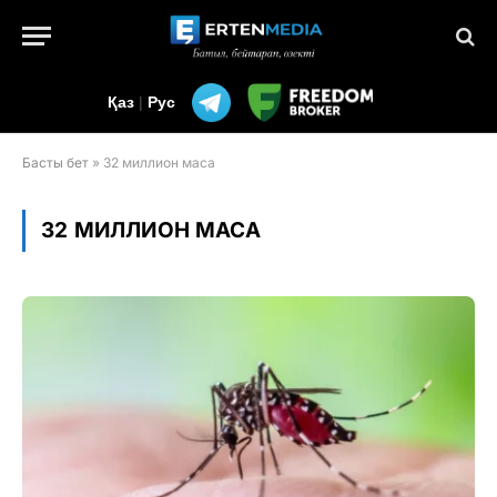
Қаз
|
Рус
Басты бет
»
32 миллион маса
32 МИЛЛИОН МАСА