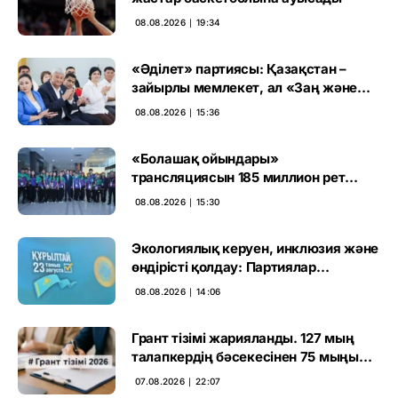
08.08.2026 ∣ 19:34
«Әділет» партиясы: Қазақстан –
зайырлы мемлекет, ал «Заң және
тәртіп» қағидаты баршаға міндетті
08.08.2026 ∣ 15:36
«Болашақ ойындары»
трансляциясын 185 миллион рет
көрген
08.08.2026 ∣ 15:30
Экологиялық керуен, инклюзия және
өндірісті қолдау: Партиялар
өңірлерде қандай мәселе көтерді
08.08.2026 ∣ 14:06
Грант тізімі жарияланды. 127 мың
талапкердің бәсекесінен 75 мыңы
өтті
07.08.2026 ∣ 22:07