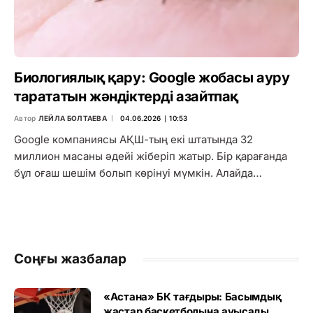
Биологиялық қару: Google жобасы ауру
тарататын жәндіктерді азайтпақ
Автор
ЛЕЙЛА БОЛТАЕВА
04.06.2026 ∣ 10:53
Google компаниясы АҚШ-тың екі штатында 32
миллион масаны әдейі жіберіп жатыр. Бір қарағанда
бұл оғаш шешім болып көрінуі мүмкін. Алайда…
Соңғы жазбалар
«Астана» БК тағдыры: Басымдық
жастар баскетболына ауысады