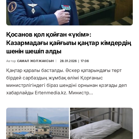
Қосанов қол қойған «үкім»:
Казармадағы қайғылы қаңтар кімдердің
шенін шешіп алды
Автор
САМАЛ ЖОЛЖАКСЫН
28.01.2026 ∣ 17:06
Қаңтар қаралы басталды. Әскер қатарындағы төрт
бірдей сарбаздың жұмбақ өлімі Қорғаныс
министрлігіндегі біраз шендіні орнынан қозғады деп
хабарлайды Ertenmedia.kz. Министр…