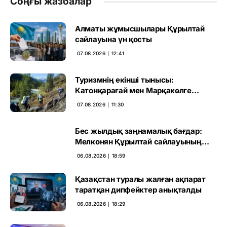
Соңғы жазбалар
Алматы жұмысшылары Құрылтай
сайлауына үн қосты
07.08.2026 ∣ 12:41
Туризмнің екінші тынысы:
Катонқарағай мен Марқакөлге
инвестиция не береді
07.08.2026 ∣ 11:30
Бес жылдық заңнамалық бағдар:
Мелконян Құрылтай сайлауының
маңызын бағалады
06.08.2026 ∣ 18:59
Қазақстан туралы жалған ақпарат
таратқан дипфейктер анықталды
06.08.2026 ∣ 18:29