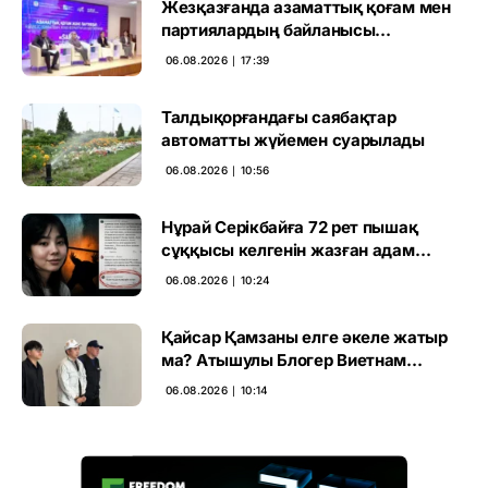
Жезқазғанда азаматтық қоғам мен
партиялардың байланысы
талқыланды
06.08.2026 ∣ 17:39
Талдықорғандағы саябақтар
автоматты жүйемен суарылады
06.08.2026 ∣ 10:56
Нұрай Серікбайға 72 рет пышақ
сұққысы келгенін жазған адам
ұсталды
06.08.2026 ∣ 10:24
Қайсар Қамзаны елге әкеле жатыр
ма? Атышулы Блогер Виетнам
әуежайында көзге түсті
06.08.2026 ∣ 10:14