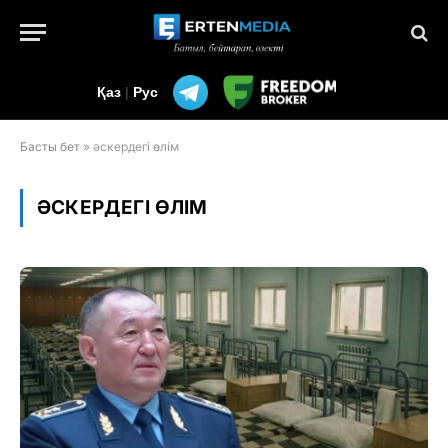
Қаз
|
Рус
Басты бет
»
әскердегі өлім
ӘСКЕРДЕГІ ӨЛІМ