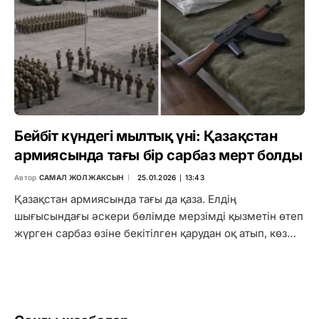
Бейбіт күндегі мылтық үні: Қазақстан
армиясында тағы бір сарбаз мерт болды
Автор
САМАЛ ЖОЛЖАКСЫН
25.01.2026 ∣ 13:43
Қазақстан армиясында тағы да қаза. Елдің
шығысындағы әскери бөлімде мерзімді қызметін өтеп
жүрген сарбаз өзіне бекітілген қарудан оқ атып, көз…