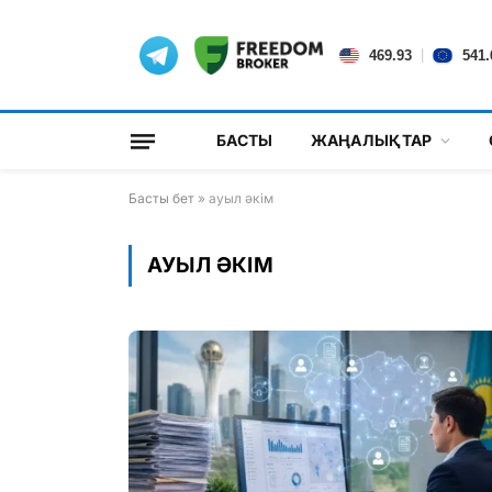
|
469.93
541.
БАСТЫ
ЖАҢАЛЫҚТАР
Басты бет
»
ауыл әкім
АУЫЛ ӘКІМ