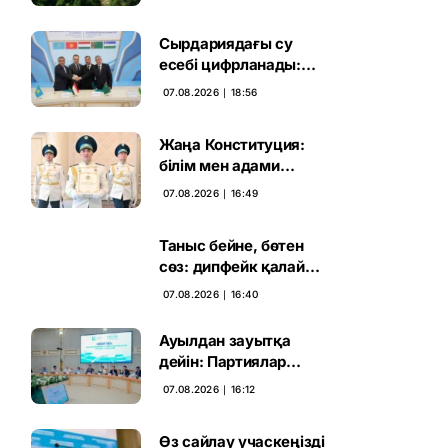
жаңа кезеңі басталды
Сырдариядағы су
есебі цифрланады:
Орталық Азия ортақ
07.08.2026 ∣ 18:56
қадамға келді
Жаңа Конституция:
білім мен адами
капиталға салынған
07.08.2026 ∣ 16:49
стратегиялық негіз
Таныс бейне, бөтен
сөз: дипфейк қалай
жұмыс істейді
07.08.2026 ∣ 16:40
Ауылдан зауытқа
дейін: Партиялар
сайлаушымен бетпе-
07.08.2026 ∣ 16:12
бет кездесті
Өз сайлау учаскеңізді