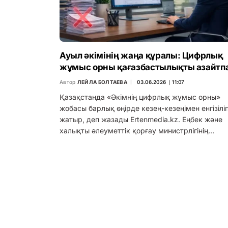
Ауыл әкімінің жаңа құралы: Цифрлық
жұмыс орны қағазбастылықты азайтп
Автор
ЛЕЙЛА БОЛТАЕВА
03.06.2026 ∣ 11:07
Қазақстанда «Әкімнің цифрлық жұмыс орны»
жобасы барлық өңірде кезең-кезеңімен енгізілі
жатыр, деп жазады Ertenmedia.kz. Еңбек және
халықты әлеуметтік қорғау министрлігінің…