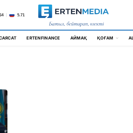
|
64
5.71
САЯСАТ
ERTENFINANCE
АЙМАҚ
ҚОҒАМ
А