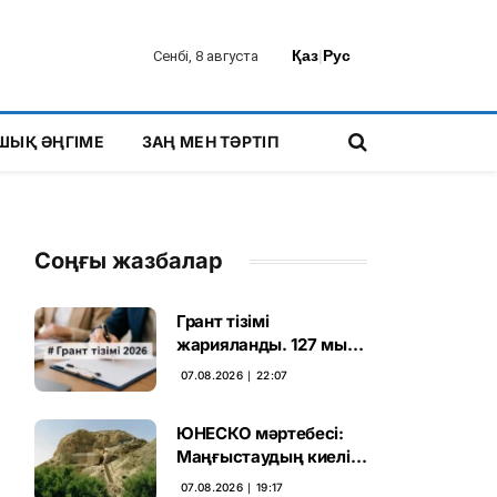
Қаз
|
Рус
Сенбі, 8 августа
ШЫҚ ӘҢГІМЕ
ЗАҢ МЕН ТӘРТІП
Соңғы жазбалар
Грант тізімі
жарияланды. 127 мың
талапкердің
07.08.2026 ∣ 22:07
бәсекесінен 75 мыңы
өтті
ЮНЕСКО мәртебесі:
Маңғыстаудың киелі
мұрасын қорғаудың
07.08.2026 ∣ 19:17