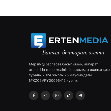
Мерзімді баспасөз басылымын, ақпарат
агенттігін және желілік басылымды есепке қою
туралы 2024 жылғы 25 маусымдағы
№KZ09VPY00095412 куәлік.
Facebook
Instagram
WhatsApp
TikTok
Telegram