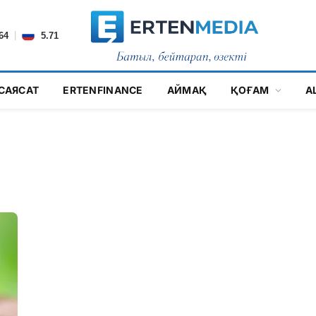
|
64
5.71
САЯСАТ
ERTENFINANCE
АЙМАҚ
ҚОҒАМ
А