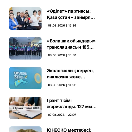
«Әділет» партиясы:
Қазақстан – зайырлы
мемлекет, ал «Заң
08.08.2026 ∣ 15:36
және тәртіп» қағидаты
баршаға міндетті
«Болашақ ойындары»
трансляциясын 185
миллион рет көрген
08.08.2026 ∣ 15:30
Экологиялық керуен,
инклюзия және
өндірісті қолдау:
08.08.2026 ∣ 14:06
Партиялар өңірлерде
қандай мәселе көтерді
Грант тізімі
жарияланды. 127 мың
талапкердің
07.08.2026 ∣ 22:07
бәсекесінен 75 мыңы
өтті
ЮНЕСКО мәртебесі: