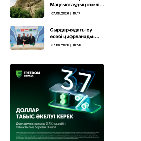
Маңғыстаудың киелі
мұрасын қорғаудың
07.08.2026 ∣ 19:17
жаңа кезеңі басталды
Сырдариядағы су
есебі цифрланады:
Орталық Азия ортақ
07.08.2026 ∣ 18:56
қадамға келді