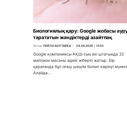
Биологиялық қару: Google жобасы аур
тарататын жәндіктерді азайтпақ
Автор
ЛЕЙЛА БОЛТАЕВА
04.06.2026 ∣ 10:53
Google компаниясы АҚШ-тың екі штатында 32
миллион масаны әдейі жіберіп жатыр. Бір
қарағанда бұл оғаш шешім болып көрінуі мүмкі
Алайда…