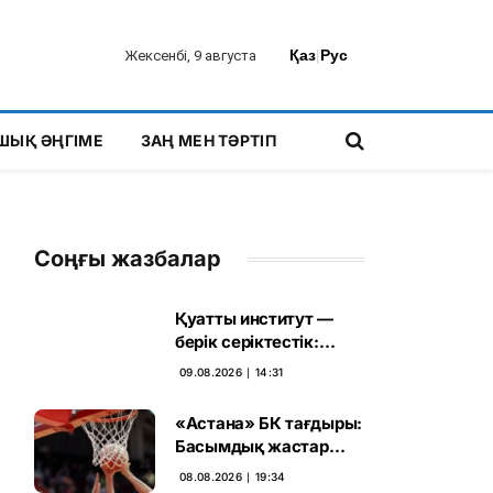
Қаз
|
Рус
Жексенбі, 9 августа
ШЫҚ ӘҢГІМЕ
ЗАҢ МЕН ТӘРТІП
Соңғы жазбалар
Қуатты институт —
берік серіктестік:
Оливер Ролофс
09.08.2026 ∣ 14:31
Құрылтай сайлауының
маңызын бағалады
«Астана» БК тағдыры:
Басымдық жастар
баскетболына
08.08.2026 ∣ 19:34
ауысады