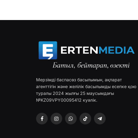
Мерзімді баспасөз басылымын, ақпарат
агенттігін және желілік басылымды есепке қою
туралы 2024 жылғы 25 маусымдағы
№KZ09VPY00095412 куәлік.
Facebook
Instagram
WhatsApp
TikTok
Telegram