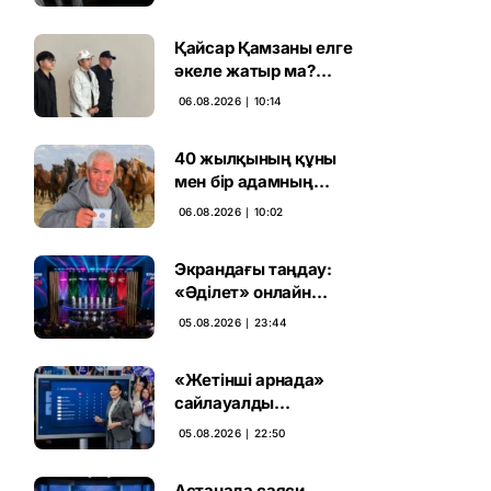
ұсталды
Қайсар Қамзаны елге
әкеле жатыр ма?
Атышулы Блогер
06.08.2026 ∣ 10:14
Виетнам әуежайында
көзге түсті
40 жылқының құны
мен бір адамның
тағдыры: апелляция 7
06.08.2026 ∣ 10:02
жылдық үкімді бұзды
Экрандағы таңдау:
«Әділет» онлайн
дауыс беруде алға
05.08.2026 ∣ 23:44
шықты
«Жетінші арнада»
сайлауалды
теледебаттың аралық
05.08.2026 ∣ 22:50
дауыс беру нәтижесі
жарияланды
Астанада саяси