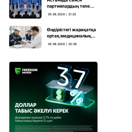
партиялардың теле
дебаты басталды
05.08.2026 ∣ 21:25
Өндірістегі жарақатқа
ортақ медициналық
талап енгізілмек
05.08.2026 ∣ 20:36