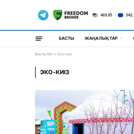
|
469.85
542.
БАСТЫ
ЖАҢАЛЫҚТАР
Басты бет
»
Эко-киіз
ЭКО-КИІЗ