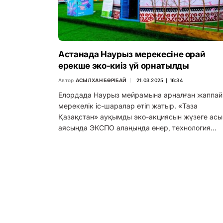
Астанада Наурыз мерекесіне орай
ерекше эко-киіз үй орнатылды
Автор
АСЫЛХАН БӨРІБАЙ
21.03.2025 ∣ 16:34
Елордада Наурыз мейрамына арналған жаппай
мерекелік іс-шаралар өтіп жатыр. «Таза
Қазақстан» ауқымды эко-акциясын жүзеге ас
аясында ЭКСПО алаңында өнер, технология…