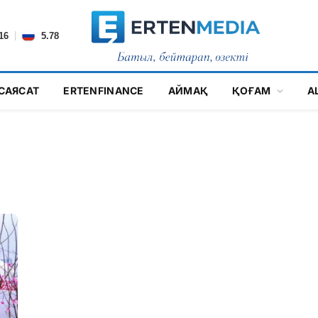
|
16
5.78
САЯСАТ
ERTENFINANCE
АЙМАҚ
ҚОҒАМ
А