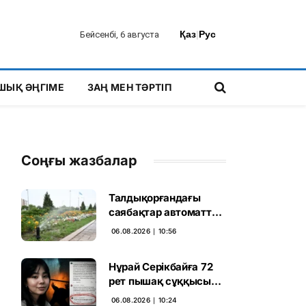
Қаз
|
Рус
Бейсенбі, 6 августа
ШЫҚ ӘҢГІМЕ
ЗАҢ МЕН ТӘРТІП
Соңғы жазбалар
Талдықорғандағы
саябақтар автоматты
жүйемен суарылады
06.08.2026 ∣ 10:56
Нұрай Серікбайға 72
рет пышақ сұққысы
келгенін жазған адам
06.08.2026 ∣ 10:24