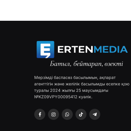
Мерзімді баспасөз басылымын, ақпарат
агенттігін және желілік басылымды есепке қою
туралы 2024 жылғы 25 маусымдағы
№KZ09VPY00095412 куәлік.
Facebook
Instagram
WhatsApp
TikTok
Telegram