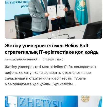
Жетісу университеті мен Helios Soft
стратегиялық IT-әріптестікке қол қойды
Автор
АСЫЛХАН БӨРІБАЙ
17.11.2025 ∣ 16:40
Жетісу университеті мен «Helios Soft» компаниясы
цифрлық оқыту және ақпараттық технологиялар
саласындағы стратегиялық әріптестік туралы
меморандумға қол қойды. Бұл келісім…