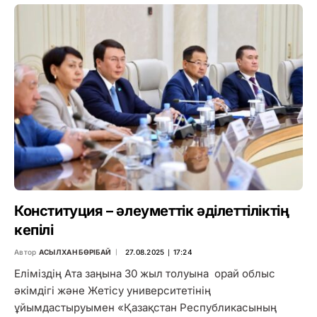
Конституция – әлеуметтік әділеттіліктің
кепілі
Автор
АСЫЛХАН БӨРІБАЙ
27.08.2025 ∣ 17:24
Еліміздің Ата заңына 30 жыл толуына орай облыс
әкімдігі және Жетісу университетінің
ұйымдастыруымен «Қазақстан Республикасының