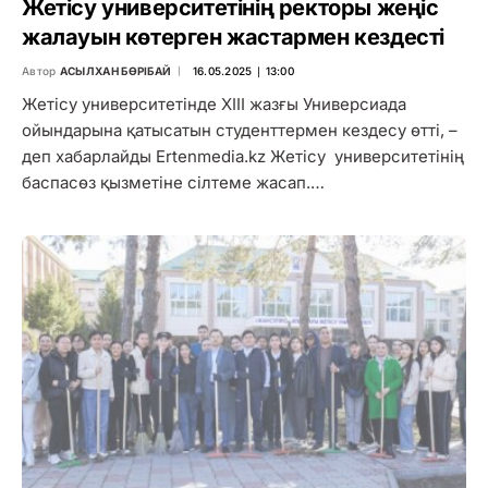
Жетісу университетінің ректоры жеңіс
жалауын көтерген жастармен кездесті
Автор
АСЫЛХАН БӨРІБАЙ
16.05.2025 ∣ 13:00
Жетісу университетінде XIII жазғы Универсиада
ойындарына қатысатын студенттермен кездесу өтті, –
деп хабарлайды Ertenmedia.kz Жетісу университетінің
баспасөз қызметіне сілтеме жасап.…