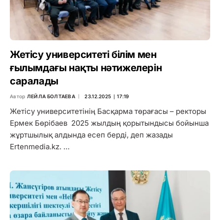
Жетісу университеті білім мен
ғылымдағы нақты нәтижелерін
саралады
Автор
ЛЕЙЛА БОЛТАЕВА
23.12.2025 ∣ 17:19
Жетісу университетінің Басқарма төрағасы – ректоры
Ермек Бөрібаев 2025 жылдың қорытындысы бойынша
жұртшылық алдында есеп берді, деп жазады
Ertenmedia.kz. …