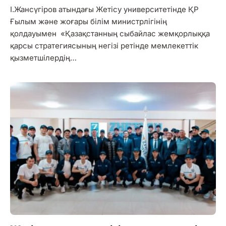
І.Жансүгіров атындағы Жетісу университетінде ҚР
Ғылым және жоғары білім министрлігінің
қолдауымен «Қазақстанның сыбайлас жемқорлыққа
қарсы стратегиясының негізі ретінде мемлекеттік
қызметшілердің…