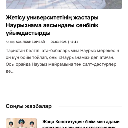
Жетісу университетінің жастары
Наурызнама аясындағы сенбілік
ұйымдастырды
Автор
АСЫЛХАН БӨРІБАЙ
20.03.2025 ∣ 14:44
Тарихтан белгілі ата-бабаларымыз Наурыз мерекесін
он күн бойы тойлап, оны «Наурызнама» деп атаған.
Осы орайда Наурыз мейрамына тән салт-дәстүрлер
де…
Соңғы жазбалар
Жаңа Конституция: білім мен адами
капиталға салынған стратегиялық