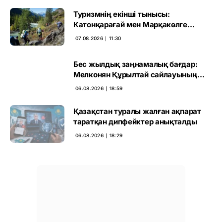
Туризмнің екінші тынысы:
Катонқарағай мен Марқакөлге
инвестиция не береді
07.08.2026 ∣ 11:30
Бес жылдық заңнамалық бағдар:
Мелконян Құрылтай сайлауының
маңызын бағалады
06.08.2026 ∣ 18:59
Қазақстан туралы жалған ақпарат
таратқан дипфейктер анықталды
06.08.2026 ∣ 18:29