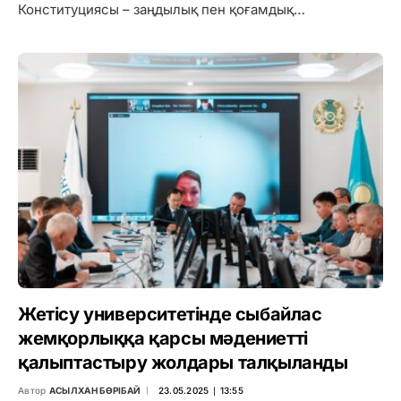
Конституциясы – заңдылық пен қоғамдық…
Жетісу университетінде сыбайлас
жемқорлыққа қарсы мәдениетті
қалыптастыру жолдары талқыланды
Автор
АСЫЛХАН БӨРІБАЙ
23.05.2025 ∣ 13:55