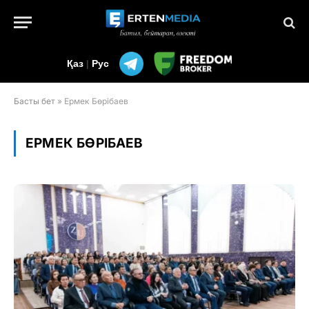
Қаз
|
Рус
Басты бет
»
Ермек Бөрібаев
ЕРМЕК БӨРІБАЕВ