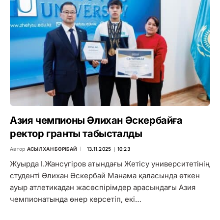
Азия чемпионы Әлихан Әскербайға
ректор гранты табысталды
Автор
АСЫЛХАН БӨРІБАЙ
13.11.2025 ∣ 10:23
Жуырда І.Жансүгіров атындағы Жетісу университетінің
студенті Әлихан Әскербай Манама қаласында өткен
ауыр атлетикадан жасөспірімдер арасындағы Азия
чемпионатында өнер көрсетіп, екі…