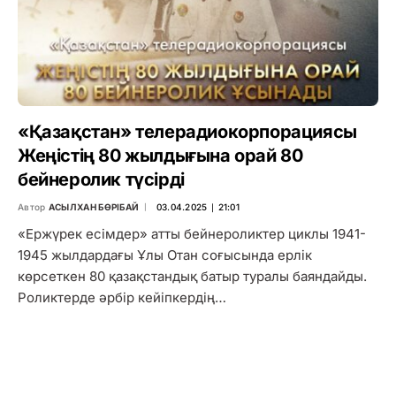
«Қазақстан» телерадиокорпорациясы
Жеңістің 80 жылдығына орай 80
бейнеролик түсірді
Автор
АСЫЛХАН БӨРІБАЙ
03.04.2025 ∣ 21:01
«Ержүрек есімдер» атты бейнероликтер циклы 1941-
1945 жылдардағы Ұлы Отан соғысында ерлік
көрсеткен 80 қазақстандық батыр туралы баяндайды.
Роликтерде әрбір кейіпкердің…