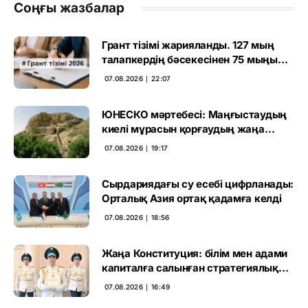
Соңғы жазбалар
Грант тізімі жарияланды. 127 мың
талапкердің бәсекесінен 75 мыңы
өтті
07.08.2026 ∣ 22:07
ЮНЕСКО мәртебесі: Маңғыстаудың
киелі мұрасын қорғаудың жаңа
кезеңі басталды
07.08.2026 ∣ 19:17
Сырдариядағы су есебі цифрланады:
Орталық Азия ортақ қадамға келді
07.08.2026 ∣ 18:56
Жаңа Конституция: білім мен адами
капиталға салынған стратегиялық
негіз
07.08.2026 ∣ 16:49