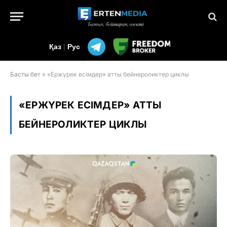
Қаз
|
Рус
Басты бет
»
«Ержүрек есімдер» атты бейнероликтер циклы
«ЕРЖҮРЕК ЕСІМДЕР» АТТЫ
БЕЙНЕРОЛИКТЕР ЦИКЛЫ