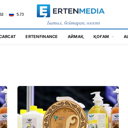
|
52
5.73
САЯСАТ
ERTENFINANCE
АЙМАҚ
ҚОҒАМ
А