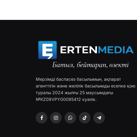
Мерзімді баспасөз басылымын, ақпарат
агенттігін және желілік басылымды есепке қою
туралы 2024 жылғы 25 маусымдағы
№KZ09VPY00095412 куәлік.
Facebook
Instagram
WhatsApp
TikTok
Telegram