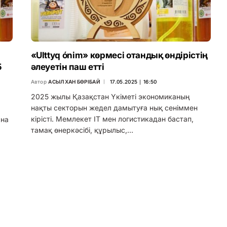
«Ulttyq ónim» көрмесі отандық өндірістің
5
әлеуетін паш етті
Автор
АСЫЛХАН БӨРІБАЙ
17.05.2025 ∣ 16:50
2025 жылы Қазақстан Үкіметі экономиканың
нақты секторын жедел дамытуға нық сеніммен
кірісті. Мемлекет IT мен логистикадан бастап,
ана
тамақ өнеркәсібі, құрылыс,…