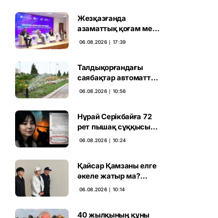
Жезқазғанда
азаматтық қоғам мен
партиялардың
06.08.2026 ∣ 17:39
байланысы
талқыланды
Талдықорғандағы
саябақтар автоматты
жүйемен суарылады
06.08.2026 ∣ 10:56
Нұрай Серікбайға 72
рет пышақ сұққысы
келгенін жазған адам
06.08.2026 ∣ 10:24
ұсталды
Қайсар Қамзаны елге
әкеле жатыр ма?
Атышулы Блогер
06.08.2026 ∣ 10:14
Виетнам әуежайында
көзге түсті
40 жылқының құны