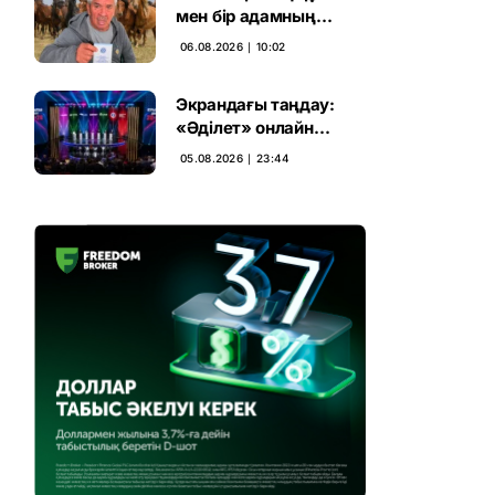
мен бір адамның
тағдыры: апелляция 7
06.08.2026 ∣ 10:02
жылдық үкімді бұзды
Экрандағы таңдау:
«Әділет» онлайн
дауыс беруде алға
05.08.2026 ∣ 23:44
шықты