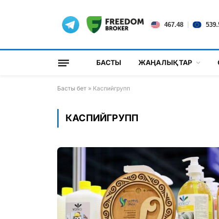
|
467.48
539.
БАСТЫ
ЖАҢАЛЫҚТАР
Басты бет
»
Каспийгрупп
КАСПИЙГРУПП