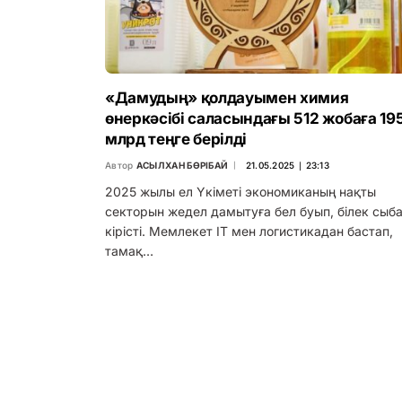
«Дамудың» қолдауымен химия
өнеркәсібі саласындағы 512 жобаға 19
млрд теңге берілді
Автор
АСЫЛХАН БӨРІБАЙ
21.05.2025 ∣ 23:13
2025 жылы ел Үкіметі экономиканың нақты
секторын жедел дамытуға бел буып, білек сыб
кірісті. Мемлекет IT мен логистикадан бастап,
тамақ…