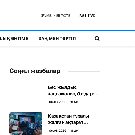
Қаз
|
Рус
Жұма, 7 августа
ШЫҚ ӘҢГІМЕ
ЗАҢ МЕН ТӘРТІП
Соңғы жазбалар
Бес жылдық
заңнамалық бағдар:
Мелконян Құрылтай
06.08.2026 ∣ 18:59
сайлауының маңызын
бағалады
Қазақстан туралы
жалған ақпарат
таратқан дипфейктер
06.08.2026 ∣ 18:29
анықталды