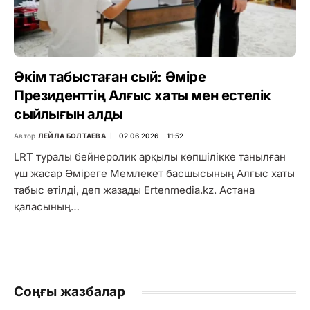
Әкім табыстаған сый: Әміре
Президенттің Алғыс хаты мен естелік
сыйлығын алды
Автор
ЛЕЙЛА БОЛТАЕВА
02.06.2026 ∣ 11:52
LRT туралы бейнеролик арқылы көпшілікке танылған
үш жасар Әміреге Мемлекет басшысының Алғыс хаты
табыс етілді, деп жазады Ertenmedia.kz. Астана
қаласының…
Соңғы жазбалар