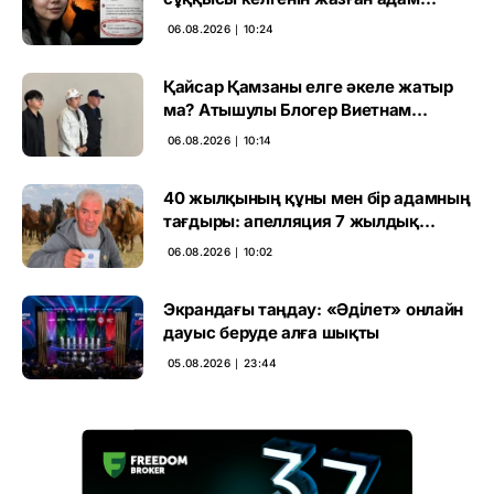
ұсталды
06.08.2026 ∣ 10:24
Қайсар Қамзаны елге әкеле жатыр
ма? Атышулы Блогер Виетнам
әуежайында көзге түсті
06.08.2026 ∣ 10:14
40 жылқының құны мен бір адамның
тағдыры: апелляция 7 жылдық
үкімді бұзды
06.08.2026 ∣ 10:02
Экрандағы таңдау: «Әділет» онлайн
дауыс беруде алға шықты
05.08.2026 ∣ 23:44