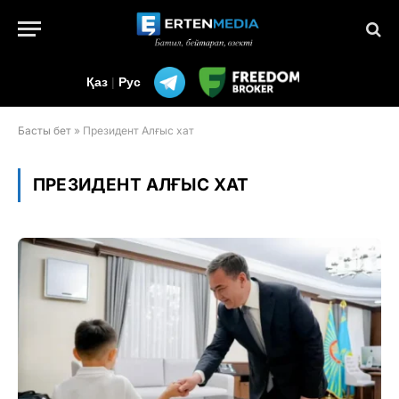
Қаз
|
Рус
Басты бет
»
Президент Алғыс хат
ПРЕЗИДЕНТ АЛҒЫС ХАТ