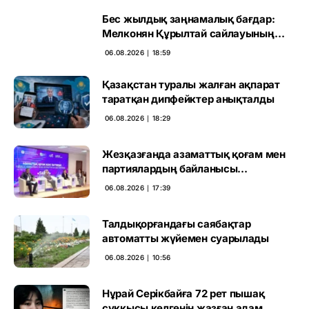
Бес жылдық заңнамалық бағдар:
Мелконян Құрылтай сайлауының
маңызын бағалады
06.08.2026 ∣ 18:59
Қазақстан туралы жалған ақпарат
таратқан дипфейктер анықталды
06.08.2026 ∣ 18:29
Жезқазғанда азаматтық қоғам мен
партиялардың байланысы
талқыланды
06.08.2026 ∣ 17:39
Талдықорғандағы саябақтар
автоматты жүйемен суарылады
06.08.2026 ∣ 10:56
Нұрай Серікбайға 72 рет пышақ
сұққысы келгенін жазған адам