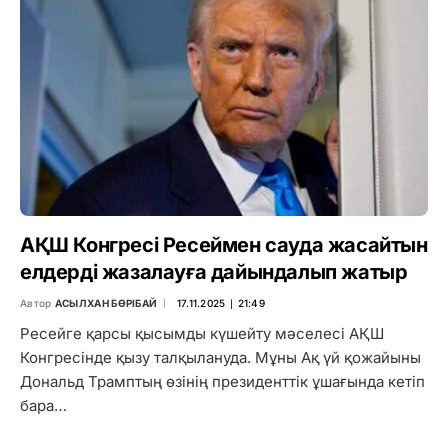
АҚШ Конгресі Ресеймен сауда жасайтын
елдерді жазалауға дайындалып жатыр
Автор
АСЫЛХАН БӨРІБАЙ
17.11.2025 ∣ 21:49
Ресейге қарсы қысымды күшейту мәселесі АҚШ
Конгресінде қызу талқылануда. Мұны Ақ үй қожайыны
Дональд Трамптың өзінің президенттік ұшағында кетіп
бара…