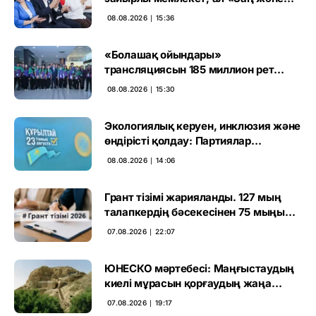
тәртіп» қағидаты баршаға міндетті
08.08.2026 ∣ 15:36
«Болашақ ойындары»
трансляциясын 185 миллион рет
көрген
08.08.2026 ∣ 15:30
Экологиялық керуен, инклюзия және
өндірісті қолдау: Партиялар
өңірлерде қандай мәселе көтерді
08.08.2026 ∣ 14:06
Грант тізімі жарияланды. 127 мың
талапкердің бәсекесінен 75 мыңы
өтті
07.08.2026 ∣ 22:07
ЮНЕСКО мәртебесі: Маңғыстаудың
киелі мұрасын қорғаудың жаңа
кезеңі басталды
07.08.2026 ∣ 19:17