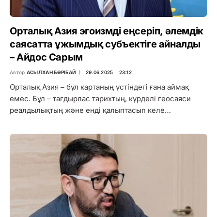
Орталық Азия эгоизмді еңсеріп, әлемдік
саясатта ұжымдық субъектіге айналды
– Айдос Сарым
Автор
АСЫЛХАН БӨРІБАЙ
29.06.2025 ∣ 23:12
Орталық Азия – бұл картаның үстіндегі ғана аймақ
емес. Бұл – тағдырлас тарихтың, күрделі геосаяси
реалдылықтың және енді қалыптасып келе…