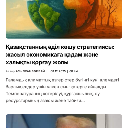
Қазақстанның әділ көшу стратегиясы:
жасыл экономикаға қадам және
халықты қорғау жолы
Автор
АСЫЛХАН БӨРІБАЙ
08.12.2025 ∣ 08:44
Ғаламдық климаттық өзгерістер бүгінгі күні әлемдегі
барлық елдер үшін үлкен сын-қатерге айналды.
Температураның көтерілуі, құрғақшылық, су
ресурстарының азаюы және табиғи…