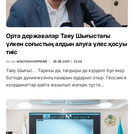
Орта державалар Таяу Шығыстағы
үлкен соғыстың алдын алуға үлес қосуы
тиіс
Автор
АСЫЛХАН БӨРІБАЙ
28.06.2025 ∣ 23:26
Таяу Шығыс… Тарихы да, тағдыры да күрделі бұл өңір
бүгінде дүниежүзінің назарын аударып отыр. Геосаяси
координаттар қайта жазылып жатқан тұста…