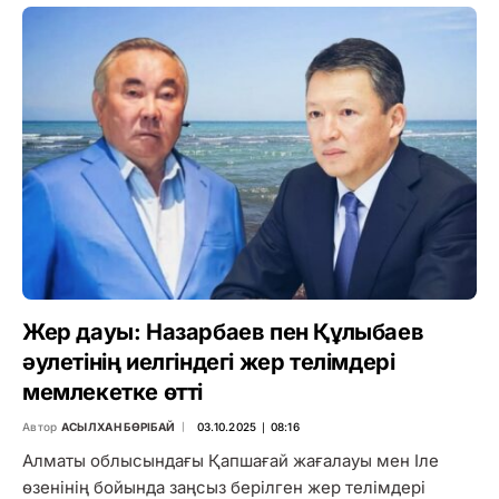
Жер дауы: Назарбаев пен Құлыбаев
әулетінің иелгіндегі жер телімдері
мемлекетке өтті
Автор
АСЫЛХАН БӨРІБАЙ
03.10.2025 ∣ 08:16
Алматы облысындағы Қапшағай жағалауы мен Іле
өзенінің бойында заңсыз берілген жер телімдері