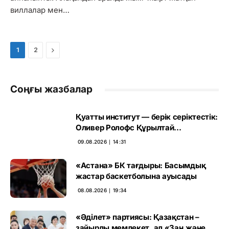
виллалар мен…
Next
1
2
Соңғы жазбалар
Қуатты институт — берік серіктестік:
Оливер Ролофс Құрылтай
сайлауының маңызын бағалады
09.08.2026 ∣ 14:31
«Астана» БК тағдыры: Басымдық
жастар баскетболына ауысады
08.08.2026 ∣ 19:34
«Әділет» партиясы: Қазақстан –
зайырлы мемлекет, ал «Заң және