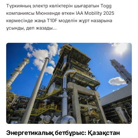
Түркияның электр көліктерін шығаратын Togg
компаниясы Мюнхенде өткен IAA Mobility 2025
көрмесінде жаңа T10F моделін жұрт назарына
ұсынды, деп жазады…
Энергетикалық бетбұрыс: Қазақстан