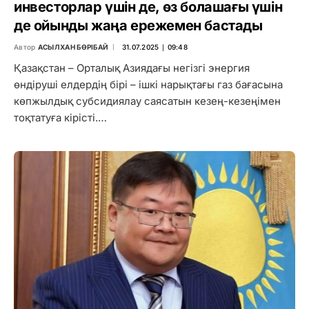
инвесторлар үшін де, өз болашағы үшін
де ойынды жаңа ережемен бастады
Автор
АСЫЛХАН БӨРІБАЙ
31.07.2025 ∣ 09:48
Қазақстан – Орталық Азиядағы негізгі энергия
өндіруші елдердің бірі – ішкі нарықтағы газ бағасына
көпжылдық субсидиялау саясатын кезең-кезеңімен
тоқтатуға кірісті.…