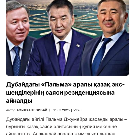
Дубайдағы «Пальма» аралы қазақ экс-
шенділерінің саяси резиденциясына
айналды
Автор
АСЫЛХАН БӨРІБАЙ
21.03.2025 ∣ 21:28
Дубайдағы әйгілі Пальма Джумейра жасанды аралы –
бұрынғы қазақ саяси элитасының құпия мекеніне
айналыпты. Алақандай аралда жым-жырт жатқан