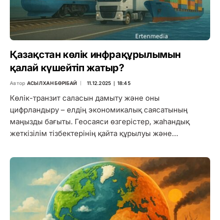
Қазақстан көлік инфрақұрылымын
қалай күшейтіп жатыр?
Автор
АСЫЛХАН БӨРІБАЙ
11.12.2025 ∣ 18:45
Көлік-транзит саласын дамыту және оны
цифрландыру – елдің экономикалық саясатының
маңызды бағыты. Геосаяси өзгерістер, жаһандық
жеткізілім тізбектерінің қайта құрылуы және…