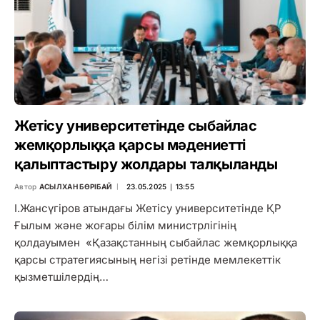
Жетісу университетінде сыбайлас
жемқорлыққа қарсы мәдениетті
қалыптастыру жолдары талқыланды
Автор
АСЫЛХАН БӨРІБАЙ
23.05.2025 ∣ 13:55
І.Жансүгіров атындағы Жетісу университетінде ҚР
Ғылым және жоғары білім министрлігінің
қолдауымен «Қазақстанның сыбайлас жемқорлыққа
қарсы стратегиясының негізі ретінде мемлекеттік
қызметшілердің…