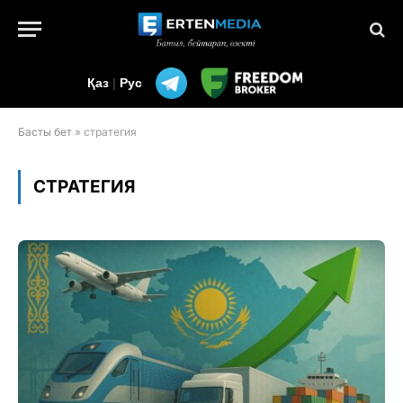
Қаз
|
Рус
Басты бет
»
стратегия
СТРАТЕГИЯ